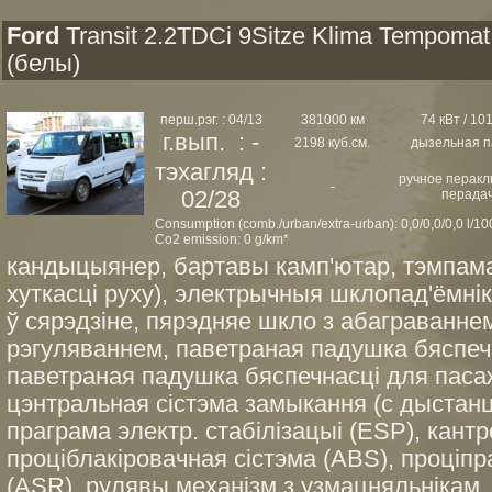
Ford
Transit 2.2TDCi 9Sitze Klima Tempomat
(белы)
перш.рэг. : 04/13
381000 км
74 кВт / 101
г.вып. : -
2198 куб.см.
дызельная п
тэхагляд :
ручное перак
-
02/28
перада
Consumption (comb./urban/extra-urban): 0,0/0,0/0,0 l/1
Co2 emission: 0 g/km*
кандыцыянер, бартавы камп'ютар, тэмпама
хуткасці руху), электрычныя шклопад'ёмнікі
ў сярэдзіне, пярэдняе шкло з абаграванне
рэгуляваннем, паветраная падушка бяспечн
паветраная падушка бяспечнасці для паса
цэнтральная сістэма замыкання (с дыстан
праграма электр. стабілізацыі (ESP), кантр
проціблакіровачная сістэма (ABS), проціп
(ASR), рулявы механізм з узмацняльнікам