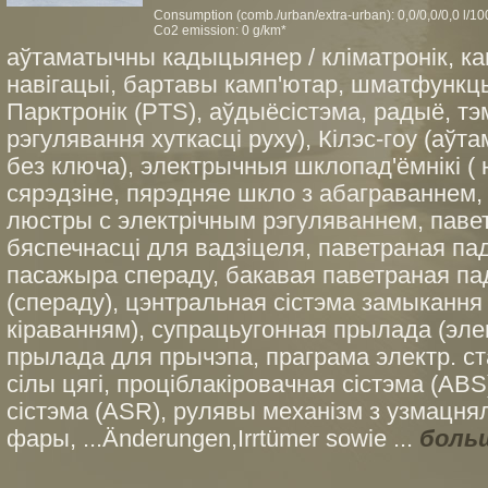
Consumption (comb./urban/extra-urban): 0,0/0,0/0,0 l/1
Co2 emission: 0 g/km*
аўтаматычны кадыцыянер / кліматронік, к
навігацыі, бартавы камп'ютар, шматфункц
Парктронік (PTS), аўдыёсістэма, радыё, т
рэгулявання хуткасці руху), Кілэс-гоу (аўт
без ключа), электрычныя шклопад'ёмнікі ( н
сярэдзіне, пярэдняе шкло з абаграваннем,
люстры с электрічным рэгуляваннем, паве
бяспечнасці для вадзіцеля, паветраная па
пасажыра спераду, бакавая паветраная па
(спераду), цэнтральная сістэма замыканн
кіраванням), супрацьугонная прылада (эле
прылада для прычэпа, праграма электр. ст
сілы цягі, проціблакіровачная сістэма (AB
сістэма (ASR), рулявы механізм з узмацня
фары, ...Änderungen,Irrtümer sowie ...
боль