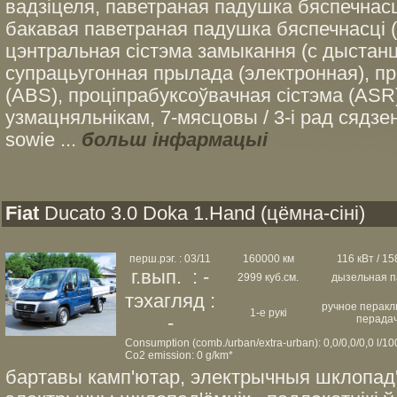
вадзіцеля, паветраная падушка бяспечнас
бакавая паветраная падушка бяспечнасці (с
цэнтральная сістэма замыкання (с дыстан
супрацьугонная прылада (электронная), пр
(ABS), проціпрабуксоўвачная сістэма (ASR
узмацняльнікам, 7-мясцовы / 3-і рад сядзенн
sowie ...
больш інфармацыі
Fiat
Ducato 3.0 Doka 1.Hand (цёмна-сіні)
перш.рэг. : 03/11
160000 км
116 кВт / 158
г.вып. : -
2999 куб.см.
дызельная п
тэхагляд :
ручное перак
1-е рукі
-
перада
Consumption (comb./urban/extra-urban): 0,0/0,0/0,0 l/1
Co2 emission: 0 g/km*
бартавы камп'ютар, электрычныя шклопад'ём