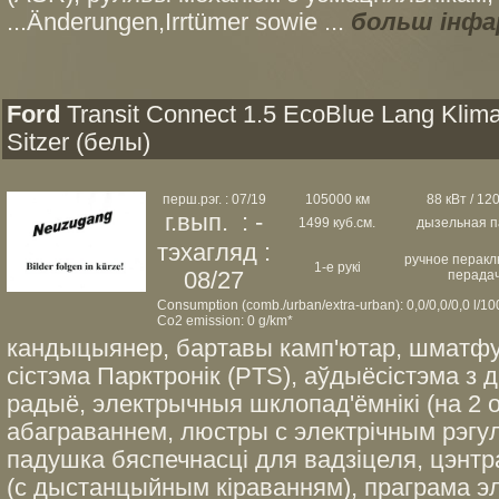
...Änderungen,Irrtümer sowie ...
больш інфа
Ford
Transit Connect 1.5 EcoBlue Lang Klima
Sitzer (белы)
перш.рэг. : 07/19
105000 км
88 кВт / 120
г.вып. : -
1499 куб.см.
дызельная п
тэхагляд :
ручное перак
1-е рукі
08/27
перада
Consumption (comb./urban/extra-urban): 0,0/0,0/0,0 l/1
Co2 emission: 0 g/km*
кандыцыянер, бартавы камп'ютар, шматф
сістэма Парктронік (PTS), аўдыёсістэма з
радыё, электрычныя шклопад'ёмнікі (на 2 о
абаграваннем, люстры с электрічным рэгу
падушка бяспечнасці для вадзіцеля, цэнт
(с дыстанцыйным кіраванням), праграма эле