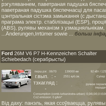
рэгуляваннем, паветраная падушка бяспечн
паветраная падушка бяспечнасці для паса
цэнтральная сістэма замыкання (с дыстан
праграма электр. стабілізацыі (ESP), проц
(ABS), рулявы механізм з узмацняльнікам
...Änderungen,Irrtümer sowie ...
больш інфа
Ford
26M V6 P7 H-Kennzeichen Schalter
Schiebedach (серабрысты)
перш.рэг. : 06/70
139000 км
92 кВт / 125
г.вып. : -
2551 куб.см.
Супер
тэхагляд :
ручное перак
-
-
перада
Consumption (comb./urban/extra-urban): 0,0/0,0/0,0 l/1
Co2 emission: 0 g/km*
Від даху: панэль, якая ссоўваецца, рулявы