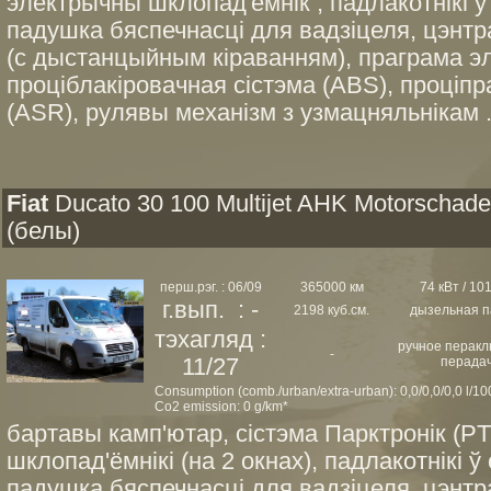
электрычны шклопад'ёмнік , падлакотнікі ў
падушка бяспечнасці для вадзіцеля, цэнт
(с дыстанцыйным кіраванням), праграма эле
проціблакіровачная сістэма (ABS), проціп
(ASR), рулявы механізм з узмацняльнікам .
Fiat
Ducato 30 100 Multijet AHK Motorschad
(белы)
перш.рэг. : 06/09
365000 км
74 кВт / 101
г.вып. : -
2198 куб.см.
дызельная п
тэхагляд :
ручное перак
-
11/27
перада
Consumption (comb./urban/extra-urban): 0,0/0,0/0,0 l/1
Co2 emission: 0 g/km*
бартавы камп'ютар, сістэма Парктронік (P
шклопад'ёмнікі (на 2 окнах), падлакотнікі ў
падушка бяспечнасці для вадзіцеля, цэнт