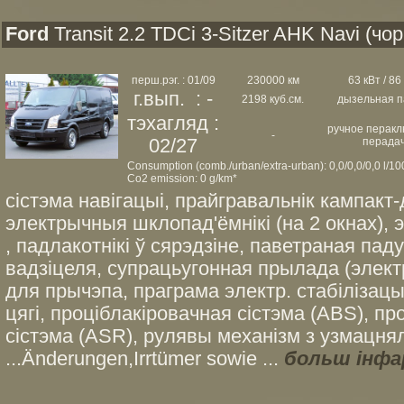
Ford
Transit 2.2 TDCi 3-Sitzer AHK Navi (чо
перш.рэг. : 01/09
230000 км
63 кВт / 86 
г.вып. : -
2198 куб.см.
дызельная п
тэхагляд :
ручное перак
-
02/27
перада
Consumption (comb./urban/extra-urban): 0,0/0,0/0,0 l/1
Co2 emission: 0 g/km*
сістэма навігацыі, прайгравальнік кампакт
электрычныя шклопад'ёмнікі (на 2 окнах),
, падлакотнікі ў сярэдзіне, паветраная па
вадзіцеля, супрацьугонная прылада (элект
для прычэпа, праграма электр. стабілізацы
цягі, проціблакіровачная сістэма (ABS), п
сістэма (ASR), рулявы механізм з узмацня
...Änderungen,Irrtümer sowie ...
больш інфа