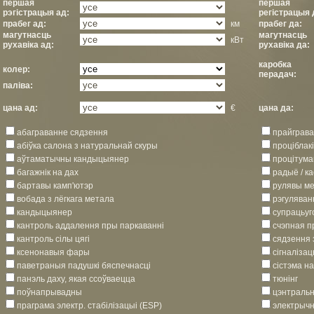
першая
першая
рэгістрацыя ад:
регістрацыя 
прабег ад:
км
прабег да:
магутнасць
магутнасць
кВт
рухавіка ад:
рухавіка да:
каробка
колер:
перадач:
паліва:
цана ад:
€
цана да:
абаграванне сядзення
прайграва
абіўка салона з натуральнай скуры
проціблак
аўтаматычны кандыцыянер
процітум
багажнік на дах
радыё / к
бартавы камп'ютэр
рулявы ме
вобада з лёгкага метала
рэгуляван
кандыцыянер
супрацьу
кантроль аддалення пры паркаванні
счэпная п
кантроль сілы цягі
сядзення 
ксенонавыя фары
сігналіза
паветраныя падушкi бяспечнасцi
сістэма на
панэль даху, якая ссоўваецца
тюнінг
поўнапрывадны
цэнтральн
праграма электр. стабілізацыі (ESP)
электрычн