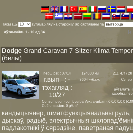
Паказаць
аўтамабіляў на старонку, які сартаваны па
аўтамабіль 1 - 10 ад 34
Dodge
Grand Caravan 7-Sitzer Klima Tempo
(белы)
перш.рэг. : 07/14
124000 км
211 кВт / 287
г.вып. : -
3604 куб.см.
Супер
тэхагляд :
аўтаматыч
-
10/27
каробка пер
Consumption (comb./urban/extra-urban): 0,0/0,0/0,0 l/1
Co2 emission: 0 g/km*
кандыцыянер, шматфункцыянальны руль, п
дыскаў, радыё, электрычныя шклопад'ёмнікі
падлакотнікі ў сярэдзіне, паветраная паду