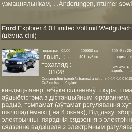
узмацняльнікам, ...Änderungen,Irrtümer sowi
Ford
Explorer 4.0 Limited Voll mit Wertgutach
(цёмна-сіні)
перш.рэг. : 05/00
206000 км
150 кВт / 204
г.вып. : -
4011 куб.см.
нармаль
тэхагляд :
аўтаматыч
-
01/28
каробка пер
Consumption (comb./urban/extra-urban): 0,0/0,0/0,0 l/1
Co2 emission: 0 g/km*
кандыцыянер, абіўка сідзенняў: скура, ш
аўдыёсістэма з дістанцыйным кіраваннем, 
радыё, тэмпамат (аўтамат рэгулявання хут
шклопад'ёмнікі ( на 4 окнах), Від даху: зб
электрычны, пярэднія сядзення з электріч
сядзенне вадзіцеля з электрічным рэгулява