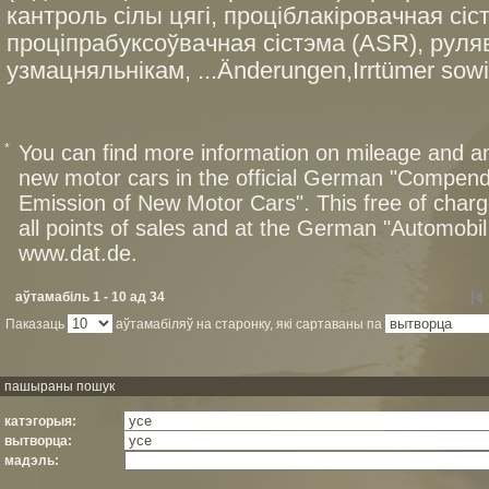
кантроль сілы цягі, проціблакіровачная сіс
проціпрабуксоўвачная сістэма (ASR), руля
узмацняльнікам, ...Änderungen,Irrtümer sowi
*
You can find more information on mileage and 
new motor cars in the official German "Compen
Emission of New Motor Cars". This free of charg
all points of sales and at the German "Automob
www.dat.de.
аўтамабіль 1 - 10 ад 34
Паказаць
аўтамабіляў на старонку, які сартаваны па
пашыраны пошук
катэгорыя:
вытворца:
мадэль: