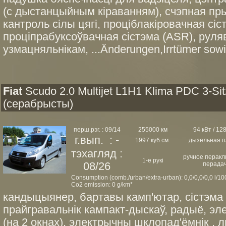
(с дыстанцыйным кіраванням), счэпная пр
кантроль сілы цягі, проціблакіровачная сіс
проціпрабуксоўвачная сістэма (ASR), руля
узмацняльнікам, ...Änderungen,Irrtümer sowi
Fiat
Scudo 2.0 Multijet L1H1 Klima PDC 3-Sit
(серабрысты)
перш.рэг. : 09/14
255000 км
94 кВт / 128
г.вып. : -
1997 куб.см.
дызельная п
тэхагляд :
ручное перак
1-е рукі
08/26
перада
Consumption (comb./urban/extra-urban): 0,0/0,0/0,0 l/1
Co2 emission: 0 g/km*
кандыцыянер, бартавы камп'ютар, сістэма 
прайгравальнік кампакт-дыскаў, радыё, эл
(на 2 окнах), электрычны шклопад'ёмнік , 