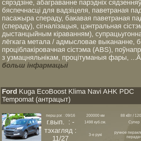
сярэдзіне, абаграванне парэдніх сядзення
бяспечнасці для вадзіцеля, паветраная па
пасажыра спераду, бакавая паветраная па
(спераду), сігналізацыя, цэнтральная сіст
дыстанцыйным кіраванням), супрацьугонн
лёгкага метала / адмысловае выкананне, б
проціблакіровачная сістэма (ABS), поўна
з узмацняльнікам, процітуманыя фары, ...Än
больш інфармацыі
Ford
Kuga EcoBoost Klima Navi AHK PDC
Tempomat (антрацыт)
перш.рэг. : 09/16
200000 км
88 кВт / 120
г.вып. : -
1498 куб.см.
Супер
тэхагляд :
ручное перак
3-е рукі
11/27
перада