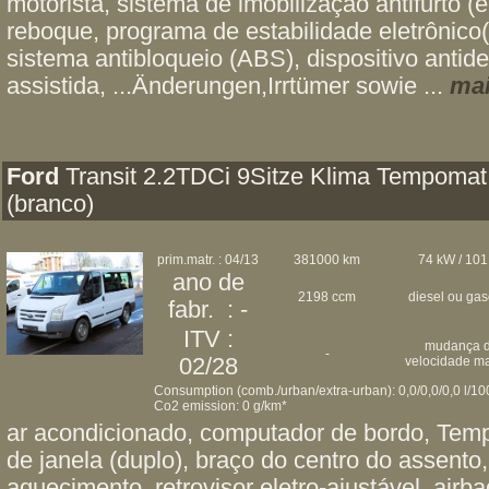
motorista, sistema de imobilização antifurto (
reboque, programa de estabilidade eletrônico(
sistema antibloqueio (ABS), dispositivo antid
assistida, ...Änderungen,Irrtümer sowie ...
mai
Ford
Transit 2.2TDCi 9Sitze Klima Tempomat
(branco)
prim.matr. : 04/13
381000 km
74 kW / 101
ano de
2198 ccm
diesel ou ga
fabr. : -
ITV :
mudança 
-
02/28
velocidade m
Consumption (comb./urban/extra-urban): 0,0/0,0/0,0 l/1
Co2 emission: 0 g/km*
ar acondicionado, computador de bordo, Temp
de janela (duplo), braço do centro do assento,
aquecimento, retrovisor eletro-ajustável, airb