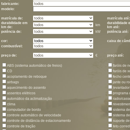
fabricante:
modelo:
matrícula de:
matrícula até:
durabilidade em
durabilidade 
km
km de:
km até:
potência de:
kW
potência até:
cor:
caixa de câmb
combustível:
preço de:
€
preço até:
ABS (sistema automático de freios)
faróis de n
CD
faróis de 
acoplamento de reboque
fecho cent
airbags
jante ou ro
aquecimento do assento
levantador 
assentos elétricos
programa d
automático da aclimatização
radio/cass
clima
revestimen
computador de bordo
sistema d
controle automático de velocidade
sistema de
controle de distância de estacionamento
suporte de
controle de tração
teto corred