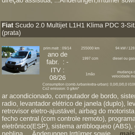
direção assistida, ...Änderungen,Irrtümer sowi
Fiat
Scudo 2.0 Multijet L1H1 Klima PDC 3-Sit
(prata)
prim.matr. : 09/14
255000 km
94 kW / 128
ano de
1997 ccm
diesel ou ga
fabr. : -
ITV :
mudança 
1mão
08/26
velocidade m
Consumption (comb./urban/extra-urban): 0,0/0,0/0,0 l/1
Co2 emission: 0 g/km*
ar acondicionado, computador de bordo, sist
radio, levantador elétrico de janela (duplo), le
retrovisor eletro-ajustável, airbag do motoris
fecho central (com controle remoto), programa
eletrônico(ESP), sistema antibloqueio (ABS), d
neblina, ...Änderungen,Irrtümer sowie ...
mais