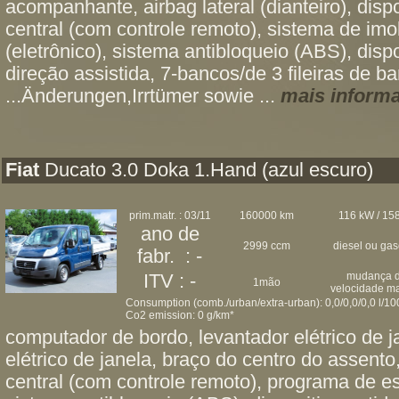
acompanhante, airbag lateral (dianteiro), disp
central (com controle remoto), sistema de imob
(eletrônico), sistema antibloqueio (ABS), disp
direção assistida, 7-bancos/de 3 fileiras de b
...Änderungen,Irrtümer sowie ...
mais inform
Fiat
Ducato 3.0 Doka 1.Hand (azul escuro)
prim.matr. : 03/11
160000 km
116 kW / 158
ano de
2999 ccm
diesel ou ga
fabr. : -
mudança 
ITV : -
1mão
velocidade m
Consumption (comb./urban/extra-urban): 0,0/0,0/0,0 l/1
Co2 emission: 0 g/km*
computador de bordo, levantador elétrico de j
elétrico de janela, braço do centro do assento
central (com controle remoto), programa de es