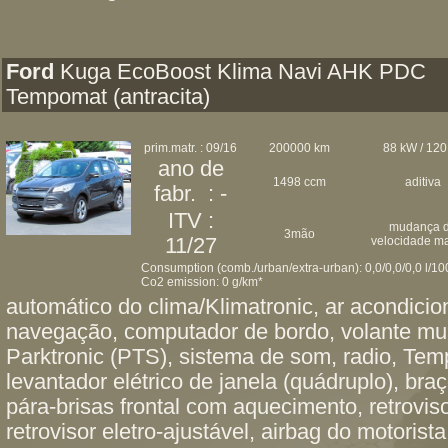
Ford
Kuga EcoBoost Klima Navi AHK PDC
Tempomat (antracita)
prim.matr. : 09/16
200000 km
88 kW / 120
ano de
1498 ccm
aditiva
fabr. : -
ITV :
mudança 
3mão
11/27
velocidade m
Consumption (comb./urban/extra-urban): 0,0/0,0/0,0 l/1
Co2 emission: 0 g/km*
automático do clima/Klimatronic, ar acondici
navegação, computador de bordo, volante mult
Parktronic (PTS), sistema de som, radio, Te
levantador elétrico de janela (quádruplo), bra
pára-brisas frontal com aquecimento, retrovi
retrovisor eletro-ajustável, airbag do motoris