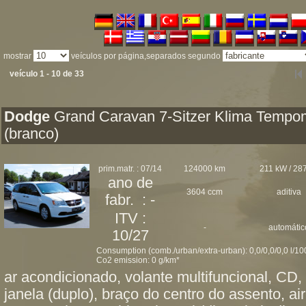
mostrar
veículos por página,separados segundo
veículo 1 - 10 de 33
Dodge
Grand Caravan 7-Sitzer Klima Tempo
(branco)
prim.matr. : 07/14
124000 km
211 kW / 287
ano de
3604 ccm
aditiva
fabr. : -
ITV :
-
automátic
10/27
Consumption (comb./urban/extra-urban): 0,0/0,0/0,0 l/1
Co2 emission: 0 g/km*
ar acondicionado, volante multifuncional, CD, 
janela (duplo), braço do centro do assento, ai