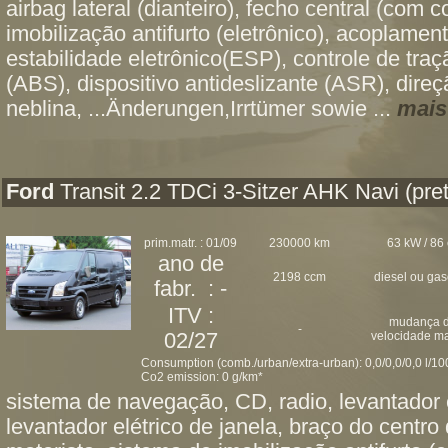
airbag lateral (dianteiro), fecho central (com 
imobilização antifurto (eletrônico), acoplame
estabilidade eletrônico(ESP), controle de traç
(ABS), dispositivo antideslizante (ASR), direçã
neblina, ...Änderungen,Irrtümer sowie ...
mais
Ford
Transit 2.2 TDCi 3-Sitzer AHK Navi (pre
prim.matr. : 01/09
230000 km
63 kW / 86 
ano de
2198 ccm
diesel ou ga
fabr. : -
ITV :
mudança 
-
02/27
velocidade m
Consumption (comb./urban/extra-urban): 0,0/0,0/0,0 l/1
Co2 emission: 0 g/km*
sistema de navegação, CD, radio, levantador e
levantador elétrico de janela, braço do centro