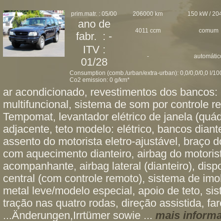
prim.matr. : 05/00
206000 km
150 kW / 20
ano de
4011 ccm
comum
fabr. : -
ITV :
-
automátic
01/28
Consumption (comb./urban/extra-urban): 0,0/0,0/0,0 l/1
Co2 emission: 0 g/km*
ar acondicionado, revestimentos dos bancos: 
multifuncional, sistema de som por controle re
Tempomat, levantador elétrico de janela (quádru
adjacente, teto modelo: elétrico, bancos diante
assento do motorista eletro-ajustável, braço 
com aquecimento dianteiro, airbag do motorist
acompanhante, airbag lateral (dianteiro), disp
central (com controle remoto), sistema de imob
metal leve/modelo especial, apoio de teto, si
tração nas quatro rodas, direção assistida, far
...Änderungen,Irrtümer sowie ...
mais inform