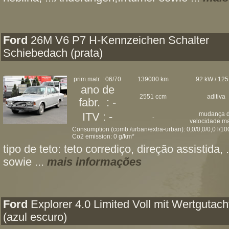
Ford
26M V6 P7 H-Kennzeichen Schalter
Schiebedach (prata)
prim.matr. : 06/70
139000 km
92 kW / 125
ano de
2551 ccm
aditiva
fabr. : -
mudança 
ITV : -
-
velocidade m
Consumption (comb./urban/extra-urban): 0,0/0,0/0,0 l/1
Co2 emission: 0 g/km*
tipo de teto: teto corrediço, direção assistida,
sowie ...
mais informações
Ford
Explorer 4.0 Limited Voll mit Wertgutach
(azul escuro)