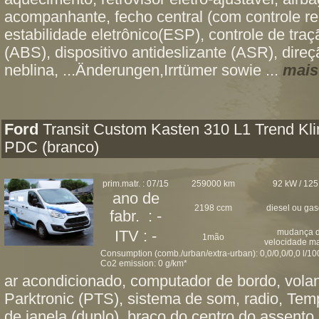
acompanhante, fecho central (com controle r
estabilidade eletrônico(ESP), controle de traç
(ABS), dispositivo antideslizante (ASR), direçã
neblina, ...Änderungen,Irrtümer sowie ...
mais
Ford
Transit Custom Kasten 310 L1 Trend Kl
PDC (branco)
prim.matr. : 07/15
259000 km
92 kW / 125
ano de
2198 ccm
diesel ou ga
fabr. : -
mudança 
ITV : -
1mão
velocidade m
Consumption (comb./urban/extra-urban): 0,0/0,0/0,0 l/1
Co2 emission: 0 g/km*
ar acondicionado, computador de bordo, volan
Parktronic (PTS), sistema de som, radio, Temp
de janela (duplo), braço do centro do assento,