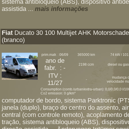
sistema antibloqueio (ABS), dispositivo antid
assistida ...
mais informações
Fiat
Ducato 30 100 Multijet AHK Motorschad
(branco)
prim.matr. : 06/09
365000 km
74 kW / 101
ano de
2198 ccm
diesel ou ga
fabr. : -
ITV :
mudança 
-
11/27
velocidade m
Consumption (comb./urban/extra-urban): 0,0/0,0/0,0 l/1
Co2 emission: 0 g/km*
computador de bordo, sistema Parktronic (PTS
janela (duplo), braço do centro do assento, ai
central (com controle remoto), acoplamento d
tração, sistema antibloqueio (ABS), dispositiv