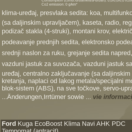
Consumption (comb./urban/extra-urban): 0,0/0,0/0,0 l/1
Co2 emission: 0 g/km*
klima-uređaj, presvlaka sedita: koa, multifunk
(sa daljinskim upravljačem), kaseta, radio, reg
podizač stakla (4-struki), montani krov, elektri
podeavanje prednjih sedita, elektronsko pode
srednji naslon za ruku, grejanje sedita napred
vazduni jastuk za suvozača, vazduni jastuk s
uređaj, centralno zaključavanje (sa daljinski
kretanja, naplaci od lakog metala/specijalni mo
blok-sistem (ABS), na sve točkove, servo-upra
...Änderungen,Irrtümer sowie ...
vie informaci
Ford
Kuga EcoBoost Klima Navi AHK PDC
Tempomat (antracit)