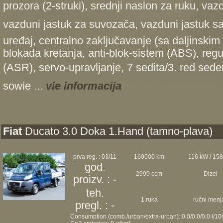
prozora (2-struki), srednji naslon za ruku, vaz
vazduni jastuk za suvozača, vazduni jastuk s
uređaj, centralno zaključavanje (sa daljinskim
blokada kretanja, anti-blok-sistem (ABS), regul
(ASR), servo-upravljanje, 7 sedita/3. red sed
sowie ...
vie informacija
Fiat
Ducato 3.0 Doka 1.Hand (tamno-plava)
prva reg. : 03/11
160000 km
116 kW / 15
god.
2999 ccm
Dizel
proizv. : -
teh.
1.ruka
ručni menj
pregl. : -
Consumption (comb./urban/extra-urban): 0,0/0,0/0,0 l/1