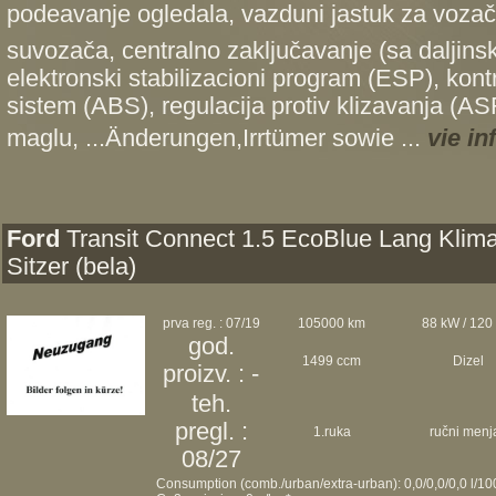
podeavanje ogledala, vazduni jastuk za vozač
suvozača, centralno zaključavanje (sa daljins
elektronski stabilizacioni program (ESP), kontro
sistem (ABS), regulacija protiv klizavanja (ASR
maglu, ...Änderungen,Irrtümer sowie ...
vie i
Ford
Transit Connect 1.5 EcoBlue Lang Klima
Sitzer (bela)
prva reg. : 07/19
105000 km
88 kW / 120
god.
1499 ccm
Dizel
proizv. : -
teh.
pregl. :
1.ruka
ručni menj
08/27
Consumption (comb./urban/extra-urban): 0,0/0,0/0,0 l/1