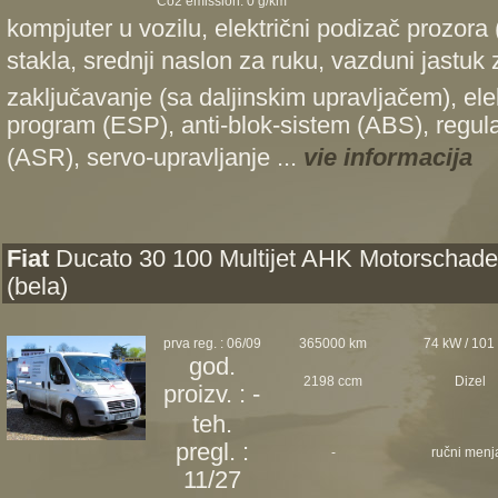
Co2 emission: 0 g/km*
kompjuter u vozilu, električni podizač prozora (
stakla, srednji naslon za ruku, vazduni jastuk
zaključavanje (sa daljinskim upravljačem), elek
program (ESP), anti-blok-sistem (ABS), regulac
(ASR), servo-upravljanje ...
vie informacija
Fiat
Ducato 30 100 Multijet AHK Motorschad
(bela)
prva reg. : 06/09
365000 km
74 kW / 101
god.
2198 ccm
Dizel
proizv. : -
teh.
pregl. :
-
ručni menj
11/27