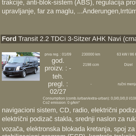
trakcije, anti-blok-sistem (ABS), regulacija pr
upravljanje, far za maglu, ...Änderungen,Irrtü
Ford
Transit 2.2 TDCi 3-Sitzer AHK Navi (crn
prva reg. : 01/09
230000 km
63 kW / 86
god.
2198 ccm
Dizel
proizv. : -
teh.
pregl. :
-
ručni menj
02/27
Consumption (comb./urban/extra-urban): 0,0/0,0/0,0 l/1
Co2 emission: 0 g/km*
navigacioni sistem, CD, radio, električni podiz
električni podizač stakla, srednji naslon za ruk
vozača, elektronska blokada kretanja, spoj za 