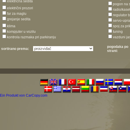
električna sedita
pogon na 
električni prozori
radio/kase
far za maglu
regulator 
grejanje sedita
servo-upra
klima
spoj za pri
kompjuter u vozilu
tuning
kontrola razmaka pri parkiranju
vazduni ja
pogodaka po
sortirano prema:
strani:
Ein Produkt von CarCopy.com