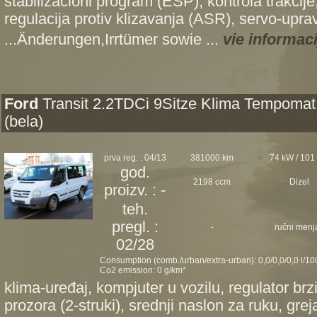
stabilizacioni program (ESP), kontrola trakcije
regulacija protiv klizavanja (ASR), servo-uprav
...Änderungen,Irrtümer sowie ...
vie informaci
Ford
Transit 2.2TDCi 9Sitze Klima Tempomat
(bela)
prva reg. : 04/13
381000 km
74 kW / 101
god.
2198 ccm
Dizel
proizv. : -
teh.
pregl. :
-
ručni menj
02/28
Consumption (comb./urban/extra-urban): 0,0/0,0/0,0 l/1
Co2 emission: 0 g/km*
klima-uređaj, kompjuter u vozilu, regulator brz
prozora (2-struki), srednji naslon za ruku, grej