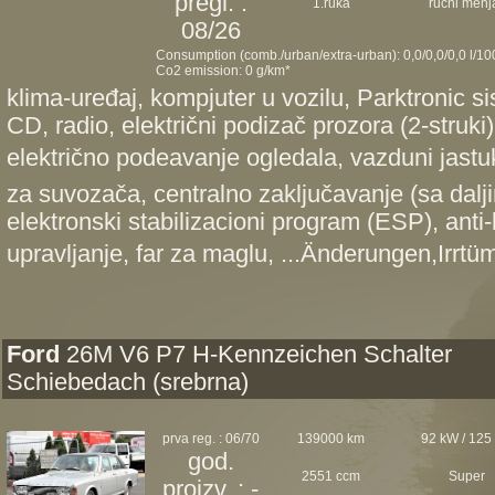
pregl. :
1.ruka
ručni menj
08/26
Consumption (comb./urban/extra-urban): 0,0/0,0/0,0 l/1
Co2 emission: 0 g/km*
klima-uređaj, kompjuter u vozilu, Parktronic s
CD, radio, električni podizač prozora (2-struki)
električno podeavanje ogledala, vazduni jastu
za suvozača, centralno zaključavanje (sa dalj
elektronski stabilizacioni program (ESP), anti
upravljanje, far za maglu, ...Änderungen,Irrtü
Ford
26M V6 P7 H-Kennzeichen Schalter
Schiebedach (srebrna)
prva reg. : 06/70
139000 km
92 kW / 125
god.
2551 ccm
Super
proizv. : -