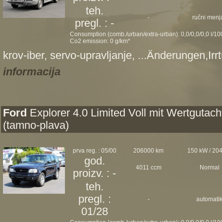
teh.
-
ručni menj
pregl. : -
Consumption (comb./urban/extra-urban): 0,0/0,0/0,0 l/1
Co2 emission: 0 g/km*
krov-iber, servo-upravljanje, ...Änderungen,Ir
informacija
Ford
Explorer 4.0 Limited Voll mit Wertgutach
(tamno-plava)
prva reg. : 05/00
206000 km
150 kW / 20
god.
4011 ccm
Normal
proizv. : -
teh.
pregl. :
-
automati
01/28