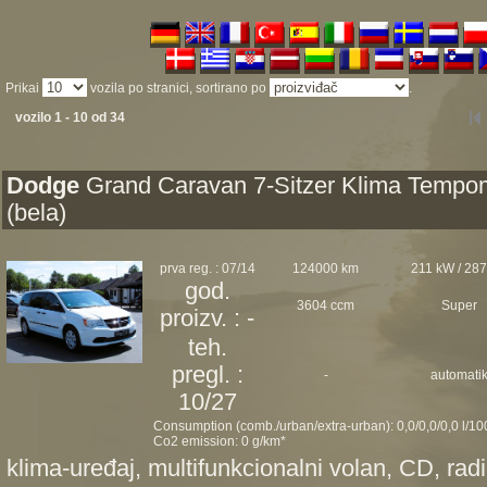
Prikai
vozila po stranici, sortirano po
.
vozilo 1 - 10 od 34
Dodge
Grand Caravan 7-Sitzer Klima Tempo
(bela)
prva reg. : 07/14
124000 km
211 kW / 28
god.
3604 ccm
Super
proizv. : -
teh.
pregl. :
-
automati
10/27
Consumption (comb./urban/extra-urban): 0,0/0,0/0,0 l/1
Co2 emission: 0 g/km*
klima-uređaj, multifunkcionalni volan, CD, radi