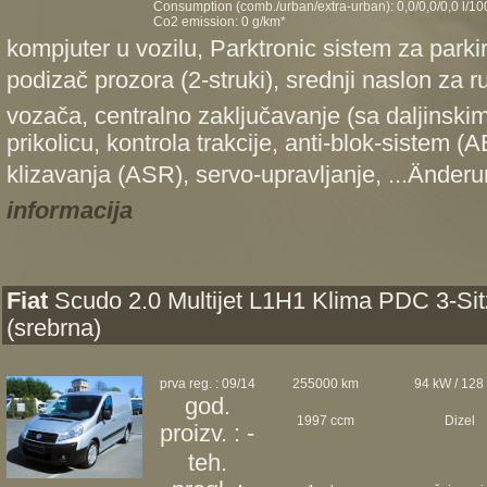
Consumption (comb./urban/extra-urban): 0,0/0,0/0,0 l/1
Co2 emission: 0 g/km*
kompjuter u vozilu, Parktronic sistem za parkir
podizač prozora (2-struki), srednji naslon za r
vozača, centralno zaključavanje (sa daljinski
prikolicu, kontrola trakcije, anti-blok-sistem (A
klizavanja (ASR), servo-upravljanje, ...Änderu
informacija
Fiat
Scudo 2.0 Multijet L1H1 Klima PDC 3-Sit
(srebrna)
prva reg. : 09/14
255000 km
94 kW / 128
god.
1997 ccm
Dizel
proizv. : -
teh.