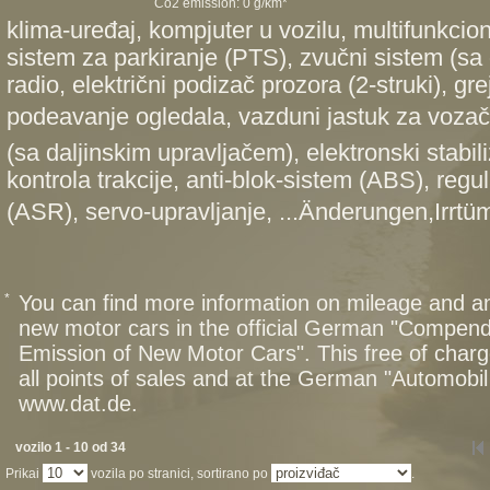
Co2 emission: 0 g/km*
klima-uređaj, kompjuter u vozilu, multifunkcion
sistem za parkiranje (PTS), zvučni sistem (sa
radio, električni podizač prozora (2-struki), gr
podeavanje ogledala, vazduni jastuk za voza
(sa daljinskim upravljačem), elektronski stabi
kontrola trakcije, anti-blok-sistem (ABS), regul
(ASR), servo-upravljanje, ...Änderungen,Irrtü
*
You can find more information on mileage and 
new motor cars in the official German "Compen
Emission of New Motor Cars". This free of charg
all points of sales and at the German "Automob
www.dat.de.
vozilo 1 - 10 od 34
Prikai
vozila po stranici, sortirano po
.