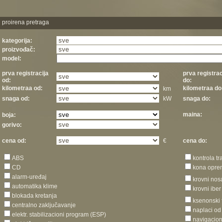
proirena pretraga
kategorija:
proizvođač:
model:
prva registracija
prva registrac
od:
do:
kilometraa od:
kilometraa do
km
snaga od:
kW
snaga do:
maina:
boja:
gorivo:
cena od:
€
cena do:
ABS
kontrola tr
CD
kona opr
alarm-uređaj
krovni nos
automatika klime
krovni iber
blokada kretanja
ksenonski 
centralno zaključavanje
naplaci od
elektr. stabilizacioni program (ESP)
navigacion