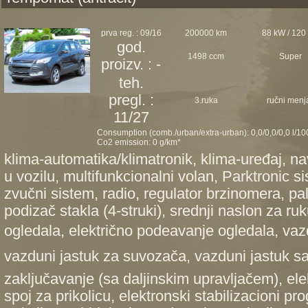
prva reg. : 09/16
200000 km
88 kW / 120
god.
1498 ccm
Super
proizv. : -
teh.
pregl. :
3.ruka
ručni menj
11/27
Consumption (comb./urban/extra-urban): 0,0/0,0/0,0 l/1
Co2 emission: 0 g/km*
klima-automatika/klimatronik, klima-uređaj, na
u vozilu, multifunkcionalni volan, Parktronic s
zvučni sistem, radio, regulator brzinomera, palj
podizač stakla (4-struki), srednji naslon za ru
ogledala, električno podeavanje ogledala, vaz
vazduni jastuk za suvozača, vazduni jastuk s
zaključavanje (sa daljinskim upravljačem), el
spoj za prikolicu, elektronski stabilizacioni p