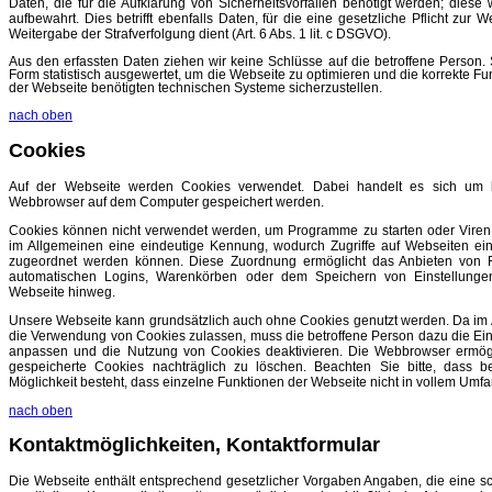
Daten, die für die Aufklärung von Sicherheitsvorfällen benötigt werden; diese
aufbewahrt. Dies betrifft ebenfalls Daten, für die eine gesetzliche Pflicht zur
Weitergabe der Strafverfolgung dient (Art. 6 Abs. 1 lit. c DSGVO).
Aus den erfassten Daten ziehen wir keine Schlüsse auf die betroffene Person. 
Form statistisch ausgewertet, um die Webseite zu optimieren und die korrekte Fun
der Webseite benötigten technischen Systeme sicherzustellen.
nach oben
Cookies
Auf der Webseite werden Cookies verwendet. Dabei handelt es sich um k
Webbrowser auf dem Computer gespeichert werden.
Cookies können nicht verwendet werden, um Programme zu starten oder Viren zu
im Allgemeinen eine eindeutige Kennung, wodurch Zugriffe auf Webseiten 
zugeordnet werden können. Diese Zuordnung ermöglicht das Anbieten von F
automatischen Logins, Warenkörben oder dem Speichern von Einstellunge
Webseite hinweg.
Unsere Webseite kann grundsätzlich auch ohne Cookies genutzt werden. Da im
die Verwendung von Cookies zulassen, muss die betroffene Person dazu die E
anpassen und die Nutzung von Cookies deaktivieren. Die Webbrowser ermög
gespeicherte Cookies nachträglich zu löschen. Beachten Sie bitte, dass be
Möglichkeit besteht, dass einzelne Funktionen der Webseite nicht in vollem Umfa
nach oben
Kontaktmöglichkeiten, Kontaktformular
Die Webseite enthält entsprechend gesetzlicher Vorgaben Angaben, die eine
s