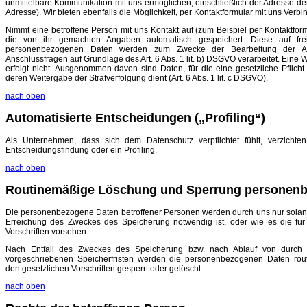
unmittelbare Kommunikation mit uns ermöglichen, einschließlich der Adresse der
Adresse). Wir bieten ebenfalls die Möglichkeit, per Kontaktformular mit uns Ver
Nimmt eine betroffene Person mit uns Kontakt auf (zum Beispiel per Kontaktfor
die von ihr gemachten Angaben automatisch gespeichert. Diese auf freiwi
personenbezogenen Daten werden zum Zwecke der Bearbeitung der An
Anschlussfragen auf Grundlage des Art. 6 Abs. 1 lit. b) DSGVO verarbeitet. Eine 
erfolgt nicht. Ausgenommen davon sind Daten, für die eine gesetzliche Pflicht
deren Weitergabe der Strafverfolgung dient (Art. 6 Abs. 1 lit. c DSGVO).
nach oben
Automatisierte Entscheidungen („Profiling“)
Als Unternehmen, dass sich dem Datenschutz verpflichtet fühlt, verzichte
Entscheidungsfindung oder ein Profiling.
nach oben
Routinemäßige Löschung und Sperrung personenb
Die personenbezogene Daten betroffener Personen werden durch uns nur solange
Erreichung des Zweckes des Speicherung notwendig ist, oder wie es die fü
Vorschriften vorsehen.
Nach Entfall des Zweckes des Speicherung bzw. nach Ablauf von durch
vorgeschriebenen Speicherfristen werden die personenbezogenen Daten rou
den gesetzlichen Vorschriften gesperrt oder gelöscht.
nach oben