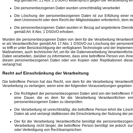
legt gemäß Art. 21 Abs. 2 DSGVO Widerspruch gegen die Verarbeitung ei
Die personenbezogenen Daten wurden unrechtmäßig verarbeitet.
Die Löschung der personenbezogenen Daten ist zur Erfüllung einer re
dem Unionsrecht oder dem Recht der Mitgliedstaaten erforderlich, dem der
Die personenbezogenen Daten wurden in Bezug auf angebotene Dienste 
gemäß Art. 8 Abs. 1 DSGVO erhoben.
Wurden die personenbezogenen Daten von dem für die Verarbeitung Verantwortl
er als Verantwortlicher gemäß Art. 17 Abs. 1 DSGVO zur Löschung der personenb
so trifft er unter Berücksichtigung der verfügbaren Technologie und der Imple
Maßnahmen, auch technischer Art, um für die Datenverarbeitung Verantwortlich
Daten verarbeiten, darüber zu informieren, dass eine betroffene Person von ihne
diesen personenbezogenen Daten oder von Kopien oder Replikationen dies
verlangt hat.
Recht auf Einschränkung der Verarbeitung
Die betroffene Person hat das Recht, von dem für die Verarbeitung Verantwort
Verarbeitung zu verlangen, wenn eine der folgenden Voraussetzungen gegeben i
Die Richtigkeit der personenbezogenen Daten wird von der betroffenen Pe
eine Dauer, die es dem für die Verarbeitung Verantwortlichen ermö
personenbezogenen Daten zu überprüfen.
Die Verarbeitung ist unrechtmäßig, die betroffene Person lehnt die Lö
Daten ab und verlangt stattdessen die Einschränkung der Nutzung der 
Der für die Verarbeitung Verantwortliche benötigt die personenbezoge
Verarbeitung nicht länger, die betroffene Person benötigt sie jedoch 
oder Verteidigung von Rechtsansprüchen.