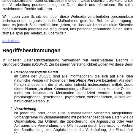
landesspezifischen Datenschutzbestimmungen. Diese Datenschutzerklärung sol
der Verarbeitung personenbezogener Daten durch uns informieren. Sie soll s
zustehenden Rechte aufklären.
Wir haben zum Schutz der über diese Webseite verarbeiteten personenbe
technische und organisatorische Maßnahmen getroffen. Bei der Übertragung 
kann es jedoch Sicherheitslücken geben, so dass wir keine absolute Sicherhe
haben deshalb jederzeit die Möglichkeit, uns personengebundene Daten auch
zum Beispiel per Telefax, zu übermitteln.
nach oben
Begriffsbestimmungen
In unserer Datenschutzerklärung verwenden wir verschiedene Begriffe 
Grundverordnung (DSGVO). Zur besseren Verständlichkeit wollen wir diese Begriff
Personenbezogene Daten
im Sinne der DSGVO sind alle Informationen, die sich auf eine identifi
natürliche Person (im Folgenden
betroffene Person
) beziehen. Als ident
Person angesehen, die direkt oder indirekt, insbesondere mittels Zu
einem Namen, zu einer Kennnummer, zu Standortdaten, zu einer Online
mehreren besonderen Merkmalen identifiziert werden kann, die
physiologischen, genetischen, psychischen, wirtschaftlichen, kulturellen 
natürlichen Person ist.
Verarbeitung
ist jeder mit oder ohne Hilfe automatisierter Verfahren ausgeführt
Vorgangsreihe im Zusammenhang mit personenbezogenen Daten wie das
Organisation, das Ordnen, die Speicherung, die Anpassung oder Ver
Abfragen, die Verwendung, die Offenlegung durch Übermittlung, Verbr
der Bereitstellung, der Abgleich oder die Verknüpfung, die Einschrä