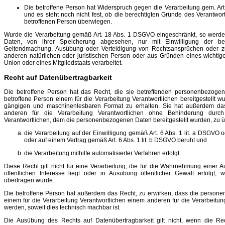
Die betroffene Person hat Widerspruch gegen die Verarbeitung gem. Ar
und es steht noch nicht fest, ob die berechtigten Gründe des Verantwo
betroffenen Person überwiegen.
Wurde die Verarbeitung gemäß Art. 18 Abs. 1 DSGVO eingeschränkt, so wer
Daten, von ihrer Speicherung abgesehen, nur mit Einwilligung der be
Geltendmachung, Ausübung oder Verteidigung von Rechtsansprüchen oder z
anderen natürlichen oder juristischen Person oder aus Gründen eines wichtigen
Union oder eines Mitgliedstaats verarbeitet.
Recht auf Datenübertragbarkeit
Die betroffene Person hat das Recht, die sie betreffenden personenbezoge
betroffene Person einem für die Verarbeitung Verantwortlichen bereitgestellt wu
gängigen und maschinenlesbaren Format zu erhalten. Sie hat außerdem da
anderen für die Verarbeitung Verantwortlichen ohne Behinderung durch
Verantwortlichen, dem die personenbezogenen Daten bereitgestellt wurden, zu üb
die Verarbeitung auf der Einwilligung gemäß Art. 6 Abs. 1 lit. a DSGVO o
oder auf einem Vertrag gemäß Art. 6 Abs. 1 lit. b DSGVO beruht und
die Verarbeitung mithilfe automatisierter Verfahren erfolgt.
Diese Recht gilt nicht für eine Verarbeitung, die für die Wahrnehmung einer Auf
öffentlichen Interesse liegt oder in Ausübung öffentlicher Gewalt erfolgt,
übertragen wurde.
Die betroffene Person hat außerdem das Recht, zu erwirken, dass die person
einem für die Verarbeitung Verantwortlichen einem anderen für die Verarbeitung
werden, soweit dies technisch machbar ist.
Die Ausübung des Rechts auf Datenübertragbarkeit gilt nicht, wenn die Re