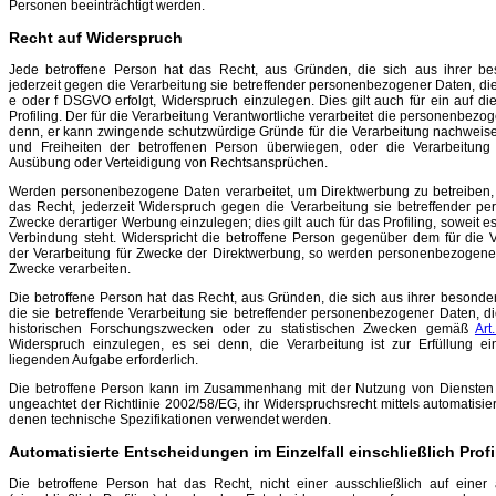
Personen beeinträchtigt werden.
Recht auf Widerspruch
Jede betroffene Person hat das Recht, aus Gründen, die sich aus ihrer be
jederzeit gegen die Verarbeitung sie betreffender personenbezogener Daten, die a
e oder f DSGVO erfolgt, Widerspruch einzulegen. Dies gilt auch für ein auf d
Profiling. Der für die Verarbeitung Verantwortliche verarbeitet die personenbezo
denn, er kann zwingende schutzwürdige Gründe für die Verarbeitung nachweisen
und Freiheiten der betroffenen Person überwiegen, oder die Verarbeitung
Ausübung oder Verteidigung von Rechtsansprüchen.
Werden personenbezogene Daten verarbeitet, um Direktwerbung zu betreiben, 
das Recht, jederzeit Widerspruch gegen die Verarbeitung sie betreffender 
Zwecke derartiger Werbung einzulegen; dies gilt auch für das Profiling, soweit e
Verbindung steht. Widerspricht die betroffene Person gegenüber dem für die V
der Verarbeitung für Zwecke der Direktwerbung, so werden personenbezogenen
Zwecke verarbeiten.
Die betroffene Person hat das Recht, aus Gründen, die sich aus ihrer besonde
die sie betreffende Verarbeitung sie betreffender personenbezogener Daten, di
historischen Forschungszwecken oder zu statistischen Zwecken gemäß
Ar
Widerspruch einzulegen, es sei denn, die Verarbeitung ist zur Erfüllung ein
liegenden Aufgabe erforderlich.
Die betroffene Person kann im Zusammenhang mit der Nutzung von Diensten de
ungeachtet der Richtlinie 2002/58/EG, ihr Widerspruchsrecht mittels automatisie
denen technische Spezifikationen verwendet werden.
Automatisierte Entscheidungen im Einzelfall einschließlich Profi
Die betroffene Person hat das Recht, nicht einer ausschließlich auf einer 