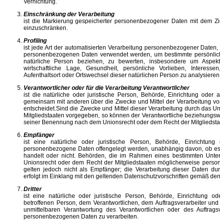
Vernichtung.
Einschränkung der Verarbeitung
ist die Markierung gespeicherter personenbezogener Daten mit dem Ziel
einzuschränken.
Profiling
ist jede Art der automatisierten Verarbeitung personenbezogener Daten, 
personenbezogenen Daten verwendet werden, um bestimmte persönliche
natürliche Person beziehen, zu bewerten, insbesondere um Aspekte 
wirtschaftliche Lage, Gesundheit, persönliche Vorlieben, Interessen,
Aufenthaltsort oder Ortswechsel dieser natürlichen Person zu analysiere
Verantwortlicher oder für die Verarbeitung Verantwortlicher
ist die natürliche oder juristische Person, Behörde, Einrichtung oder a
gemeinsam mit anderen über die Zwecke und Mittel der Verarbeitung 
entscheidet.Sind die Zwecke und Mittel dieser Verarbeitung durch das U
Mitgliedstaaten vorgegeben, so können der Verantwortliche beziehungswe
seiner Benennung nach dem Unionsrecht oder dem Recht der Mitgliedst
Empfänger
ist eine natürliche oder juristische Person, Behörde, Einrichtung
personenbezogene Daten offengelegt werden, unabhängig davon, ob es s
handelt oder nicht. Behörden, die im Rahmen eines bestimmten Unte
Unionsrecht oder dem Recht der Mitgliedstaaten möglicherweise perso
gelten jedoch nicht als Empfänger; die Verarbeitung dieser Daten d
erfolgt im Einklang mit den geltenden Datenschutzvorschriften gemäß de
Dritter
ist eine natürliche oder juristische Person, Behörde, Einrichtung o
betroffenen Person, dem Verantwortlichen, dem Auftragsverarbeiter und
unmittelbaren Verantwortung des Verantwortlichen oder des Auftragsv
personenbezogenen Daten zu verarbeiten.