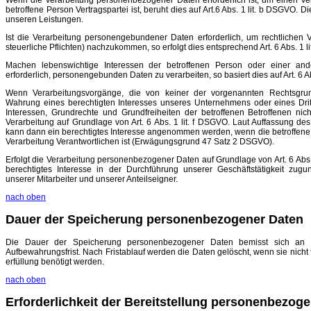
Wenn die Verarbeitung personenbezogener Daten erforderlich ist, um einen Vert
betroffene Person Vertragspartei ist, beruht dies auf Art.6 Abs. 1 lit. b DSGVO. D
unseren Leistungen.
Ist die Verarbeitung personengebundener Daten erforderlich, um rechtlichen V
steuerliche Pflichten) nachzukommen, so erfolgt dies entsprechend Art. 6 Abs. 1 l
Machen lebenswichtige Interessen der betroffenen Person oder einer and
erforderlich, personengebunden Daten zu verarbeiten, so basiert dies auf Art. 6 A
Wenn Verarbeitungsvorgänge, die von keiner der vorgenannten Rechtsgrun
Wahrung eines berechtigten Interesses unseres Unternehmens oder eines Dritt
Interessen, Grundrechte und Grundfreiheiten der betroffenen Betroffenen nich
Verarbeitung auf Grundlage von Art. 6 Abs. 1 lit. f DSGVO. Laut Auffassung d
kann dann ein berechtigtes Interesse angenommen werden, wenn die betroffene 
Verarbeitung Verantwortlichen ist (Erwägungsgrund 47 Satz 2 DSGVO).
Erfolgt die Verarbeitung personenbezogener Daten auf Grundlage von Art. 6 Abs. 
berechtigtes Interesse in der Durchführung unserer Geschäftstätigkeit zug
unserer Mitarbeiter und unserer Anteilseigner.
nach oben
Dauer der Speicherung personenbezogener Daten
Die Dauer der Speicherung personenbezogener Daten bemisst sich an de
Aufbewahrungsfrist. Nach Fristablauf werden die Daten gelöscht, wenn sie nicht
erfüllung benötigt werden.
nach oben
Erforderlichkeit der Bereitstellung personenbezog