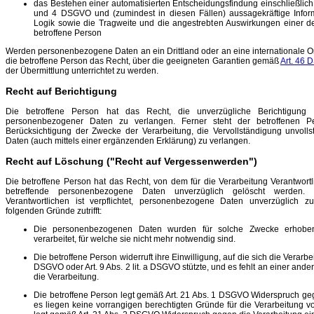
das Bestehen einer automatisierten Entscheidungsfindung einschließlich 
und 4 DSGVO und (zumindest in diesen Fällen) aussagekräftige Inform
Logik sowie die Tragweite und die angestrebten Auswirkungen einer der
betroffene Person
Werden personenbezogene Daten an ein Drittland oder an eine internationale Org
die betroffene Person das Recht, über die geeigneten Garantien gemäß
Art. 46
der Übermittlung unterrichtet zu werden.
Recht auf Berichtigung
Die betroffene Person hat das Recht, die unverzügliche Berichtigung si
personenbezogener Daten zu verlangen. Ferner steht der betroffenen P
Berücksichtigung der Zwecke der Verarbeitung, die Vervollständigung unvoll
Daten (auch mittels einer ergänzenden Erklärung) zu verlangen.
Recht auf Löschung ("Recht auf Vergessenwerden")
Die betroffene Person hat das Recht, von dem für die Verarbeitung Verantwortl
betreffende personenbezogene Daten unverzüglich gelöscht werden. 
Verantwortlichen ist verpflichtet, personenbezogene Daten unverzüglich z
folgenden Gründe zutrifft:
Die personenbezogenen Daten wurden für solche Zwecke erhoben
verarbeitet, für welche sie nicht mehr notwendig sind.
Die betroffene Person widerruft ihre Einwilligung, auf die sich die Verarbei
DSGVO oder Art. 9 Abs. 2 lit. a DSGVO stützte, und es fehlt an einer and
die Verarbeitung.
Die betroffene Person legt gemäß Art. 21 Abs. 1 DSGVO Widerspruch geg
es liegen keine vorrangigen berechtigten Gründe für die Verarbeitung vo