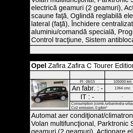
electrică geamuri (2 geamuri), Acţ
scaune faţă, Oglindă reglabilă elec
lateral (faţă), Închidere centraliz
aluminiu/comandă specială, Progra
Control tracţiune, Sistem antibloc
Opel
Zafira Zafira C Tourer Edition
PI : 08/15
105000 km
An fabr. : -
1364 cmc
IT : -
-
Consumption (comb./urban/extra-urban)
Co2 emission: 0 g/km*
Automat aer condiţionat/climatroni
Volan multifuncţional, Parktronic
geamuri (2 geamuri), Acţionare el