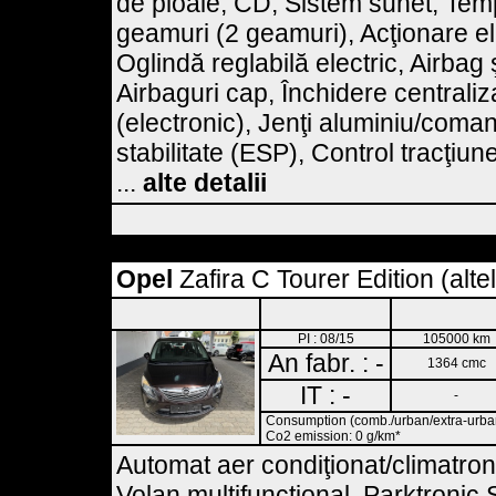
de ploaie, CD, Sistem sunet, Tem
geamuri (2 geamuri), Acţionare el
Oglindă reglabilă electric, Airbag ş
Airbaguri cap, Închidere centraliz
(electronic), Jenţi aluminiu/coma
stabilitate (ESP), Control tracţiu
...
alte detalii
Opel
Zafira C Tourer Edition (alte
PI : 08/15
105000 km
An fabr. : -
1364 cmc
IT : -
-
Consumption (comb./urban/extra-urban)
Co2 emission: 0 g/km*
Automat aer condiţionat/climatroni
Volan multifuncţional, Parktronic