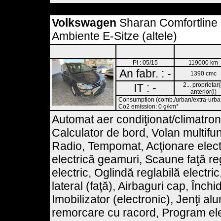
Volkswagen
Sharan Comfortlin
Ambiente E-Sitze (altele)
PI : 05/15
119000 km
An fabr. : -
1390 cmc
IT : -
2... proprietar(
anterior(i)
Consumption (comb./urban/extra-urban)
Co2 emission: 0 g/km*
Automat aer condiţionat/climatroni
Calculator de bord, Volan multifu
Radio, Tempomat, Acţionare elect
electrică geamuri, Scaune faţă reg
electric, Oglindă reglabilă electric
lateral (faţă), Airbaguri cap, Înc
Imobilizator (electronic), Jenţi a
remorcare cu racord, Program elec