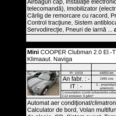
Airbaguri cap, Instalaţie electron
telecomandă), Imobilizator (elect
Cârlig de remorcare cu racord, Pr
Control tracţiune, Sistem antibloc
Servodirecţie, Pneuri de iarnă ...
Mini
COOPER Clubman 2.0 El.-
Klimaaut. Naviga
PI : 10/19
44850 km
An fabr. : -
1995 cmc
IT : -
2... proprietar(
anterior(i)
Consumption (comb./urban/extra-urban)
Co2 emission: 0 g/km*
Automat aer condiţionat/climatroni
Calculator de bord, Volan multifu