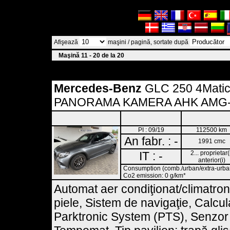
Afişează
maşini / pagină, sortate după
Maşină 11 - 20 de la 20
Mercedes-Benz
GLC 250 4Mati
PANORAMA KAMERA AHK AMG-
PI : 09/19
112500 km
An fabr. : -
1991 cmc
IT : -
2... proprietar(
anterior(i)
Consumption (comb./urban/extra-urban)
Co2 emission: 0 g/km*
Automat aer condiţionat/climatron
piele, Sistem de navigaţie, Calcul
Parktronic System (PTS), Senzor 