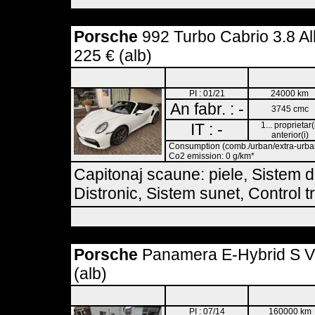
Porsche
992 Turbo Cabrio 3.8 Al
225 € (alb)
PI : 01/21
24000 km
An fabr. : -
3745 cmc
IT : -
1... proprietar(
anterior(i)
Consumption (comb./urban/extra-urban)
Co2 emission: 0 g/km*
Capitonaj scaune: piele, Sistem de
Distronic, Sistem sunet, Control tr
Porsche
Panamera E-Hybrid S Vol
(alb)
PI : 07/14
160000 km