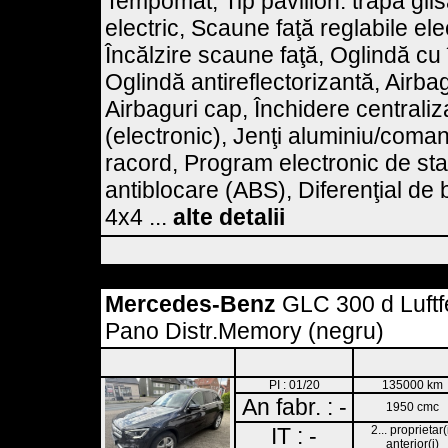
Tempomat, Tip pavilion: trapă glis
electric, Scaune faţă reglabile elec
Încălzire scaune faţă, Oglindă cu î
Oglindă antireflectorizantă, Airbag 
Airbaguri cap, Închidere centraliz
(electronic), Jenţi aluminiu/coma
racord, Program electronic de stab
antiblocare (ABS), Diferenţial de
4x4 ...
alte detalii
Mercedes-Benz
GLC 300 d Luftf
Pano Distr.Memory (negru)
PI : 01/20
135000 km
An fabr. : -
1950 cmc
IT : -
2... proprietar(
anterior(i)