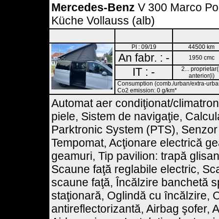
Mercedes-Benz
V 300 Marco Po
Küche Vollauss (alb)
PI : 09/19
44500 km
An fabr. : -
1950 cmc
IT : -
2... proprietar(
anterior(i)
Consumption (comb./urban/extra-urban)
Co2 emission: 0 g/km*
Automat aer condiţionat/climatron
piele, Sistem de navigaţie, Calcul
Parktronic System (PTS), Senzor 
Tempomat, Acţionare electrică gea
geamuri, Tip pavilion: trapă glisan
Scaune faţă reglabile electric, Sca
scaune faţă, Încălzire banchetă sp
staţionară, Oglindă cu încălzire, O
antireflectorizantă, Airbag şofer, A