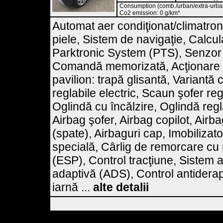
Consumption (comb./urban/extra-urban)
Co2 emission: 0 g/km*
Automat aer condiţionat/climatron
piele, Sistem de navigaţie, Calcul
Parktronic System (PTS), Senzor 
Comandă memorizată, Acţionare e
pavilion: trapă glisantă, Variantă 
reglabile electric, Scaun şofer reg
Oglindă cu încălzire, Oglindă regla
Airbag şofer, Airbag copilot, Airbag
(spate), Airbaguri cap, Imobilizat
specială, Cârlig de remorcare cu 
(ESP), Control tracţiune, Sistem 
adaptivă (ADS), Control antiderap
iarnă ...
alte detalii