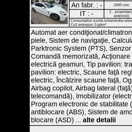
An fabr. : -
2995 cmc
IT : -
2... proprietar(
anterior(i)
Consumption (comb./urban/extra-urban)
Co2 emission: 0 g/km*
Automat aer condiţionat/climatron
piele, Sistem de navigaţie, Calcul
Parktronic System (PTS), Senzor
Comandă memorizată, Acţionare e
electrică geamuri, Tip pavilion: tr
pavilion: electric, Scaune faţă reg
electric, Încălzire scaune faţă, Og
Airbag copilot, Airbag lateral (faţ
telecomandă), Imobilizator (elect
Program electronic de stabilitate 
antiblocare (ABS), Sistem de amor
blocare (ASD) ...
alte detalii