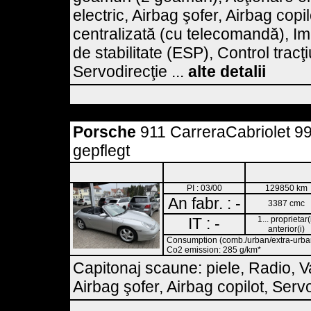
electric, Airbag şofer, Airbag copil
centralizată (cu telecomandă), Imo
de stabilitate (ESP), Control trac
Servodirecţie ...
alte detalii
Porsche
911 CarreraCabriolet 99
gepflegt
PI : 03/00
129850 km
An fabr. : -
3387 cmc
IT : -
1... proprietar(
anterior(i)
Consumption (comb./urban/extra-urban)
Co2 emission: 285 g/km*
Capitonaj scaune: piele, Radio, Va
Airbag şofer, Airbag copilot, Servo