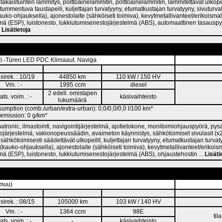
 takaistuinten lämmitys, polttoainelämmitin, polttoainelämmitin, lämmitettävät ulkopei
 tummentuva taustapeili, kuljettajan turvatyyny, etumatkustajan turvatyyny, sivuturva
auko-ohjauksella), ajonestolaite (sähköiseti toimiva), kevytmetallivanteet/erikoismal
mä (ESP), luistonesto, lukkiutumisenestojärjestelmä (ABS), automaattinen tasauspy
.
Lisätietoja
.-Türen LED PDC Klimaaut. Naviga
sirek. : 10/19
44850 km
110 kW / 150 HV
Vm. : -
1995 ccm
diesel
2 edell. omistajien
ats. voim. : -
käsivaihteisto
lukumäärä
umption (comb./urban/extra-urban): 0,0/0,0/0,0 l/100 km*
emission: 0 g/km*
atronic, ilmastointi, navigointijärjestelmä, ajotietokone, monitoimiohjauspyörä, py
ojärjestelmä, vakionopeussäädin, avaimeton käynnistys, sähkötoimiset sivulasit (x2)
 sähkötoimisesti säädettävät ulkopeilit, kuljettajan turvatyyny, etumatkustajan turvaty
(kauko-ohjauksella), ajonestolaite (sähköiseti toimiva), kevytmetallivanteet/erikoism
mä (ESP), luistonesto, lukkiutumisenestojärjestelmä (ABS), ohjaustehostin ...
Lisäti
(muu)
sirek. : 08/15
105000 km
103 kW / 140 HV
Vm. : -
1364 ccm
98E
til
ats. voim. : -
-
käsivaihteisto