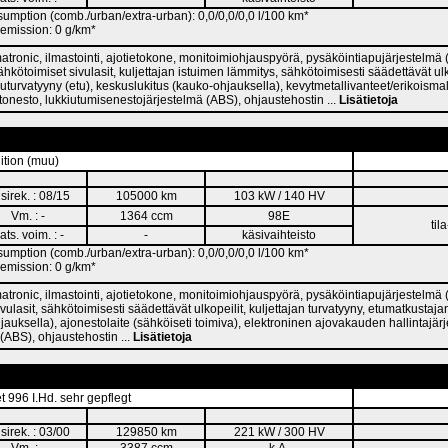
umption (comb./urban/extra-urban): 0,0/0,0/0,0 l/100 km*
emission: 0 g/km*
matronic, ilmastointi, ajotietokone, monitoimiohjauspyörä, pysäköintiapujärjestelmä 
ähkötoimiset sivulasit, kuljettajan istuimen lämmitys, sähkötoimisesti säädettävät ulko
vuturvatyyny (etu), keskuslukitus (kauko-ohjauksella), kevytmetallivanteet/erikoisma
stonesto, lukkiutumisenestojärjestelmä (ABS), ohjaustehostin ...
Lisätietoja
ition (muu)
sirek. : 08/15
105000 km
103 kW / 140 HV
Vm. : -
1364 ccm
98E
til
ats. voim. : -
-
käsivaihteisto
umption (comb./urban/extra-urban): 0,0/0,0/0,0 l/100 km*
emission: 0 g/km*
matronic, ilmastointi, ajotietokone, monitoimiohjauspyörä, pysäköintiapujärjestelmä
ivulasit, sähkötoimisesti säädettävät ulkopeilit, kuljettajan turvatyyny, etumatkustaja
jauksella), ajonestolaite (sähköiseti toimiva), elektroninen ajovakauden hallintajär
(ABS), ohjaustehostin ...
Lisätietoja
 996 I.Hd. sehr gepflegt
sirek. : 03/00
129850 km
221 kW / 300 HV