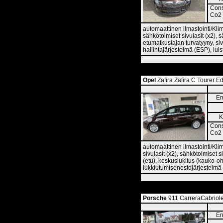
Cons
Co2 
automaattinen ilmastointi/Kli
sähkötoimiset sivulasit (x2), s
etumatkustajan turvatyyny, si
hallintajärjestelmä (ESP), lui
Opel
Zafira Zafira C Tourer Ed
En
K
Cons
Co2 
automaattinen ilmastointi/Kli
sivulasit (x2), sähkötoimiset s
(etu), keskuslukitus (kauko-oh
lukkiutumisenestojärjestelmä 
Porsche
911 CarreraCabriolet
En