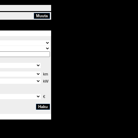
km
kW
€