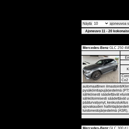
Näytä
ajoneuvoa si
Ajoneuvo 11 - 20 kokonai
Mercedes-Benz
GLC 250 4M
En
K
Cons
Co2 
automaattinen ilmastointi/Klim
pysäköintiapujärjestelmä (PTS
sähköisesti säädettävät etuistu
sähkötoimisesti säädettävät ul
pääturvatyynyt, keskuslukitus 
ajovakauden hallintajärjestel
luistonestojärjestelmä (ASR), 
Mercedes-Benz
GLC 300 d Lu