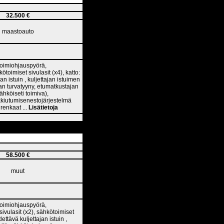
32.500 €
maastoauto
itoimiohjauspyörä,
oimiset sivulasit (x4), katto:
n istuin , kuljettajan istuimen
jan turvatyyny, etumatkustajan
ähköiseti toimiva),
ukkiutumisenestojärjestelmä
renkaat ...
Lisätietoja
58.500 €
muut
itoimiohjauspyörä,
vulasit (x2), sähkötoimiset
ttävä kuljettajan istuin ,