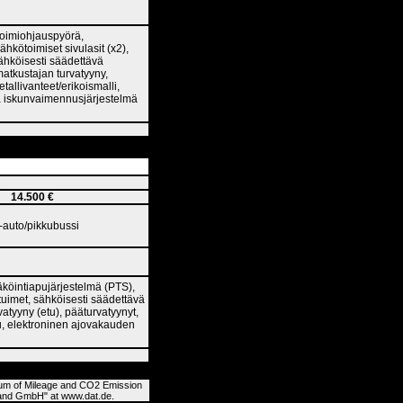
itoimiohjauspyörä,
hkötoimiset sivulasit (x2),
sähköisesti säädettävä
umatkustajan turvatyyny,
tallivanteet/erikoismalli,
va iskunvaimennusjärjestelmä
14.500 €
a-auto/pikkubussi
säköintiapujärjestelmä (PTS),
stuimet, sähköisesti säädettävä
rvatyyny (etu), pääturvatyynyt,
ku, elektroninen ajovakauden
ium of Mileage and CO2 Emission
uhand GmbH" at www.dat.de.