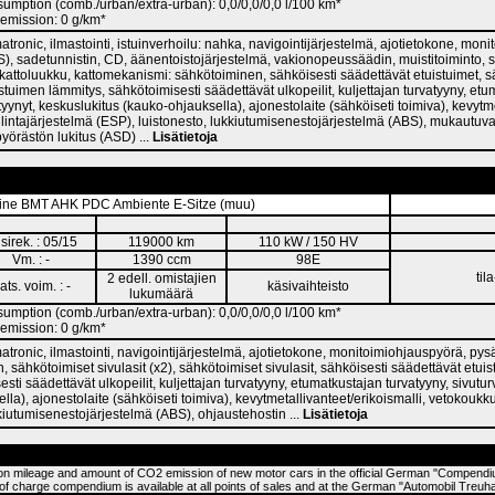
umption (comb./urban/extra-urban): 0,0/0,0/0,0 l/100 km*
emission: 0 g/km*
atronic, ilmastointi, istuinverhoilu: nahka, navigointijärjestelmä, ajotietokone, mon
), sadetunnistin, CD, äänentoistojärjestelmä, vakionopeussäädin, muistitoiminto, sä
: kattoluukku, kattomekanismi: sähkötoiminen, sähköisesti säädettävät etuistuimet, 
n istuimen lämmitys, sähkötoimisesti säädettävät ulkopeilit, kuljettajan turvatyyny, et
tyynyt, keskuslukitus (kauko-ohjauksella), ajonestolaite (sähköiseti toimiva), kevytme
lintajärjestelmä (ESP), luistonesto, lukkiutumisenestojärjestelmä (ABS), mukautu
örästön lukitus (ASD) ...
Lisätietoja
ine BMT AHK PDC Ambiente E-Sitze (muu)
sirek. : 05/15
119000 km
110 kW / 150 HV
Vm. : -
1390 ccm
98E
til
2 edell. omistajien
ats. voim. : -
käsivaihteisto
lukumäärä
umption (comb./urban/extra-urban): 0,0/0,0/0,0 l/100 km*
emission: 0 g/km*
atronic, ilmastointi, navigointijärjestelmä, ajotietokone, monitoimiohjauspyörä, py
sähkötoimiset sivulasit (x2), sähkötoimiset sivulasit, sähköisesti säädettävät etui
sesti säädettävät ulkopeilit, kuljettajan turvatyyny, etumatkustajan turvatyyny, sivutu
lla), ajonestolaite (sähköiseti toimiva), kevytmetallivanteet/erikoismalli, vetokouk
kkiutumisenestojärjestelmä (ABS), ohjaustehostin ...
Lisätietoja
 on mileage and amount of CO2 emission of new motor cars in the official German "Compend
 of charge compendium is available at all points of sales and at the German "Automobil Tre