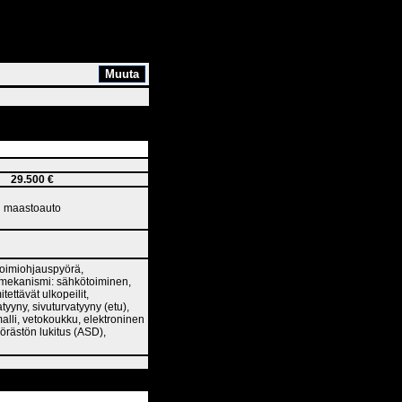
29.500 €
maastoauto
itoimiohjauspyörä,
tomekanismi: sähkötoiminen,
tettävät ulkopeilit,
tyyny, sivuturvatyyny (etu),
malli, vetokoukku, elektroninen
örästön lukitus (ASD),