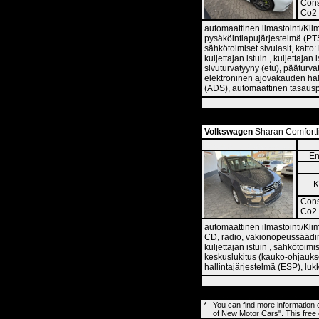
Cons
Co2 
automaattinen ilmastointi/Klim
pysäköintiapujärjestelmä (PTS
sähkötoimiset sivulasit, katto
kuljettajan istuin , kuljettaja
sivuturvatyyny (etu), pääturva
elektroninen ajovakauden hal
(ADS), automaattinen tasauspy
Volkswagen
Sharan Comfortl
En
K
Cons
Co2 
automaattinen ilmastointi/Klim
CD, radio, vakionopeussäädin, 
kuljettajan istuin , sähkötoimi
keskuslukitus (kauko-ohjaukse
hallintajärjestelmä (ESP), lu
*
You can find more information
of New Motor Cars". This free