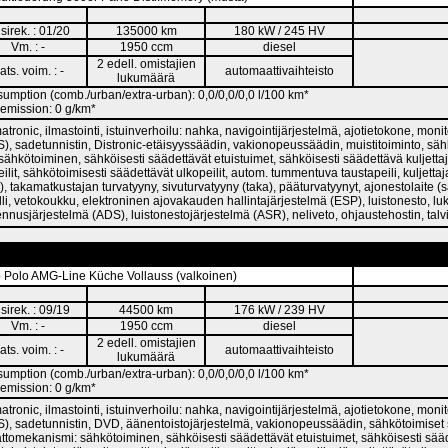
sirek. : 01/20
135000 km
180 kW / 245 HV
Vm. : -
1950 ccm
diesel
2 edell. omistajien
ats. voim. : -
automaattivaihteisto
lukumäärä
umption (comb./urban/extra-urban): 0,0/0,0/0,0 l/100 km*
emission: 0 g/km*
atronic, ilmastointi, istuinverhoilu: nahka, navigointijärjestelmä, ajotietokone, mon
, sadetunnistin, Distronic-etäisyyssäädin, vakionopeussäädin, muistitoiminto, sähköt
ähkötoiminen, sähköisesti säädettävät etuistuimet, sähköisesti säädettävä kuljettaja
ilit, sähkötoimisesti säädettävät ulkopeilit, autom. tummentuva taustapeili, kuljetta
), takamatkustajan turvatyyny, sivuturvatyyny (taka), pääturvatyynyt, ajonestolaite (s
lli, vetokoukku, elektroninen ajovakauden hallintajärjestelmä (ESP), luistonesto, l
usjärjestelmä (ADS), luistonestojärjestelmä (ASR), neliveto, ohjaustehostin, talvi
 Polo AMG-Line Küche Vollauss (valkoinen)
sirek. : 09/19
44500 km
176 kW / 239 HV
Vm. : -
1950 ccm
diesel
2 edell. omistajien
ats. voim. : -
automaattivaihteisto
lukumäärä
umption (comb./urban/extra-urban): 0,0/0,0/0,0 l/100 km*
emission: 0 g/km*
atronic, ilmastointi, istuinverhoilu: nahka, navigointijärjestelmä, ajotietokone, mon
), sadetunnistin, DVD, äänentoistojärjestelmä, vakionopeussäädin, sähkötoimiset si
 kattomekanismi: sähkötoiminen, sähköisesti säädettävät etuistuimet, sähköisesti sääde