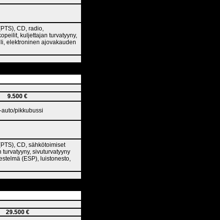
(PTS), CD, radio,
peilit, kuljettajan turvatyyny,
lli, elektroninen ajovakauden
9.500 €
a-auto/pikkubussi
 (PTS), CD, sähkötoimiset
n turvatyyny, sivuturvatyyny
jestelmä (ESP), luistonesto,
29.500 €