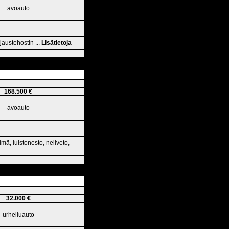
avoauto
jaustehostin ...
Lisätietoja
168.500 €
avoauto
mä, luistonesto, neliveto,
32.000 €
urheiluauto