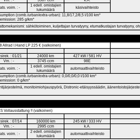
Vm. : -
3387 ccm
k.A.
1 edell. omistajien
ats. voim. : -
käsivaihteisto
lukumäärä
umption (comb./urban/extra-urban): 11,8/17,2/8,5 l/100 km*
emission: 285 g/km*
kattomekanismi: sähkötoiminen, kuljettajan turvatyyny, etumatkustajan turvatyyny, oh
 Allrad I.Hand LP 225 € (valkoinen)
sirek. : 01/21
24000 km
427 kW / 581 HV
Vm. : -
3745 ccm
98E
1 edell. omistajien
ats. voim. : -
automaattivaihteisto
lukumäärä
umption (comb./urban/extra-urban): 0,0/0,0/0,0 l/100 km*
emission: 0 g/km*
ntijärjestelmä, monitoimiohjauspyörä, Distronic-etäisyyssäädin, äänentoistojärjestel
Vollausstattung !! (valkoinen)
sirek. : 07/14
160000 km
245 kW / 333 HV
Vm. : -
2995 ccm
k.A.
2 edell. omistajien
ats. voim. : -
automaattivaihteisto
lukumäärä