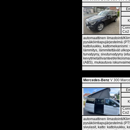
En
K
Cons
Co2 
automaattinen ilmastointi/Klim
pysäköintiapujärjestelmä (PTS)
kattoluukku, kattomekanismi: s
lämmitys, lämmitettävät ulkope
turvatyyny, sivuturvatyyny (etu
kevytmetallivanteet/erikoisma
(ABS), mukautuva iskunvaimenn
Mercedes-Benz
V 300 Marco
En
K
Cons
Co2 
automaattinen ilmastointi/Klim
pysäköintiapujärjestelmä (PTS
sivulasit, katto: kattoluukku,