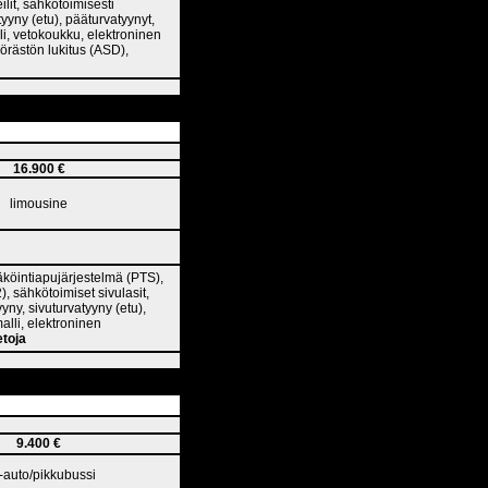
lit, sähkötoimisesti
tyyny (etu), pääturvatyynyt,
li, vetokoukku, elektroninen
örästön lukitus (ASD),
16.900 €
limousine
säköintiapujärjestelmä (PTS),
, sähkötoimiset sivulasit,
yny, sivuturvatyyny (etu),
alli, elektroninen
etoja
9.400 €
a-auto/pikkubussi