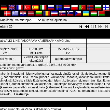
vua kohti,
mukaan lajiteltuna.
smäärä 20
1
|
2
atic AMG-LINE PANORAMA KAMERA AHK AMG-Line
sirek. : 09/19
112500 km
155 kW / 211 HV
Vm. : -
1991 ccm
k.A.
2 edell. omistajien
ats. voim. : -
automaattivaihteisto
lukumäärä
umption (comb./urban/extra-urban): 0,0/8,1/5,6 l/100 km*
emission: 0 g/km*
atronic, ilmastointi, istuinverhoilu: nahka, navigointijärjestelmä, ajotietokone, mon
), sadetunnistin, DVD, radio, puhelin, vakionopeussäädin, katto: kattoluukku, kat
imet, sähköisesti säädettävä kuljettajan istuin , kuljettajan istuimen lämmitys, lämmi
kopeilit, autom. tummentuva taustapeili, kuljettajan turvatyyny, etumatkustajan turva
(kauko-ohjauksella), ajonestolaite (sähköiseti toimiva), kevytmetallivanteet/erikois
mä (ESP), luistonesto, lukkiutumisenestojärjestelmä (ABS), automaattinen tasauspy
neliveto ...
Lisätietoja
ftfederung 360er Pano Distr.Memory (musta)