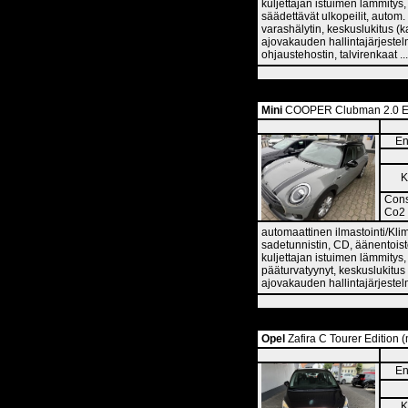
kuljettajan istuimen lämmitys,
säädettävät ulkopeilit, autom.
varashälytin, keskuslukitus (k
ajovakauden hallintajärjestel
ohjaustehostin, talvirenkaat ..
Mini
COOPER Clubman 2.0 El
En
K
Cons
Co2 
automaattinen ilmastointi/Klim
sadetunnistin, CD, äänentoist
kuljettajan istuimen lämmitys,
pääturvatyynyt, keskuslukitus 
ajovakauden hallintajärjestel
Opel
Zafira C Tourer Edition 
En
K