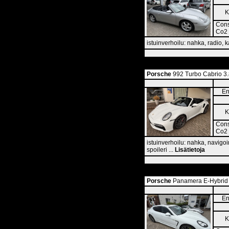
K
Cons
Co2 
istuinverhoilu: nahka, radio, 
Porsche
992 Turbo Cabrio 3.8
En
K
Cons
Co2 
istuinverhoilu: nahka, navigoi
spoileri ...
Lisätietoja
Porsche
Panamera E-Hybrid S 
En
K