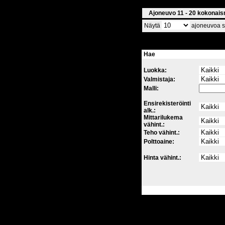
Ajoneuvo 11 - 20 kokonai
Näytä
ajoneuvoa si
Hae
Luokka:
Valmistaja:
Malli:
Ensirekisteröinti
alk.:
Mittarilukema
vähint.:
Teho vähint.:
Polttoaine:
Hinta vähint.: