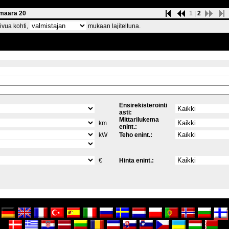
smäärä 20
1
|
2
vua kohti,
mukaan lajiteltuna.
Ensirekisteröinti
asti:
Mittarilukema
km
enint.:
kW
Teho enint.:
€
Hinta enint.: