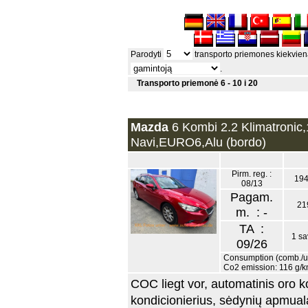
Parodyti
transporto priemones kiekvien
.
Transporto priemonė 6 - 10 i 20
Mazda
6 Kombi 2.2 Klimatronic,
Navi,EURO6,Alu (bordo)
Pirm. reg. :
194
08/13
Pagam.
21
m. : -
TA :
1 sa
09/26
Consumption (comb./urb
Co2 emission: 116 g/
COC liegt vor, automatinis oro ko
kondicionierius, sėdynių apmuala