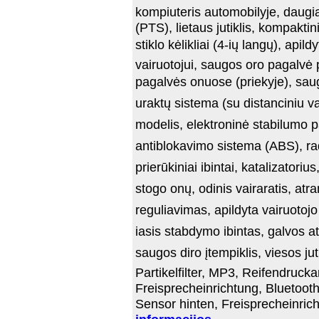
kompiuteris automobilyje, daugia
(PTS), lietaus jutiklis, kompakti
stiklo kėlikliai (4-ių langų), ap
vairuotojui, saugos oro pagalvė 
pagalvės onuose (priekyje), sau
uraktų sistema (su distanciniu va
modelis, elektroninė stabilumo 
antiblokavimo sistema (ABS), rad
prierūkiniai ibintai, katalizatori
stogo onų, odinis vairaratis, at
reguliavimas, apildyta vairuotojo
iasis stabdymo ibintas, galvos atl
saugos diro įtempiklis, viesos ju
Partikelfilter, MP3, Reifendruck
Freisprecheinrichtung, Bluetooth,
Sensor hinten, Freisprecheinrich