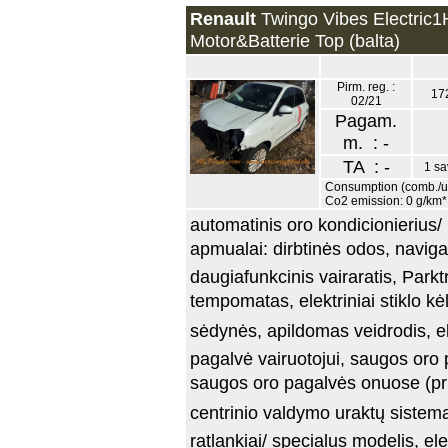
Renault
Twingo Vibes Electric1
Motor&Batterie Top (balta)
Pirm. reg. :
17
02/21
Pagam.
m. : -
TA : -
1 sa
Consumption (comb./urb
Co2 emission: 0 g/km*
automatinis oro kondicionierius/ 
apmualai: dirbtinės odos, navig
daugiafunkcinis vairaratis, Parktr
tempomatas, elektriniai stiklo kėli
sėdynės, apildomas veidrodis, e
pagalvė vairuotojui, saugos oro 
saugos oro pagalvės onuose (pr
centrinio valdymo uraktų sistema
ratlankiai/ specialus modelis, e