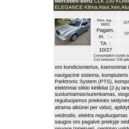
Mercedes-Benz
CLK 230 KO
ELEGANCE Klima,Navi,Xen,Alu, 
Pirm. reg. :
107
08/01
Pagam.
22
m. : -
TA :
10/27
Consumption (comb./ur
Co2 emission: 230 g/
oro kondicionierius, ksenoniniai 
navigacinė sistema, kompiuteris 
Parktronic System (PTS), kompa
elektriniai stiklo kėlikliai (2-jų la
sustumiamas/surenkamas, stogo k
reguliuojamos priekinės sėdynės
atrama alkūnei per vidurį, apild
veidrodis, elektra reguliuojamas
saugos oro pagalvė priekyje sėd
onuose (priekyje), centrinio val