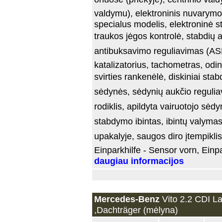
valdymu), elektroninis nuvarymo b
specialus modelis, elektroninė 
traukos jėgos kontrolė, stabdių 
antibuksavimo reguliavimas (ASR), 
katalizatorius, tachometras, odi
svirties rankenėlė, diskiniai stab
sėdynės, sėdynių aukčio regulia
rodiklis, apildyta vairuotojo sėdy
stabdymo ibintas, ibintų valymas,
upakalyje, saugos diro įtempikl
Einparkhilfe - Sensor vorn, Einpa
daugiau informacijos
Mercedes-Benz
Vito 2.2 CDI L
,Dachträger (mėlyna)