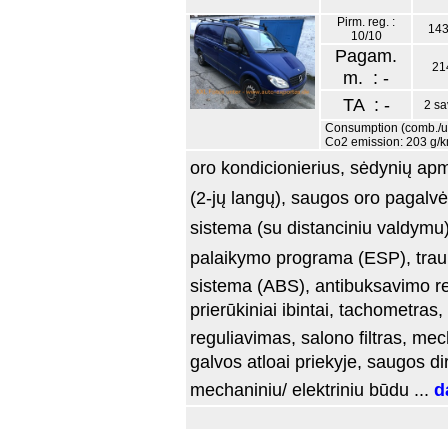
Pirm. reg. :
143
10/10
Pagam.
21
m. : -
TA : -
2 sa
Consumption (comb./urb
Co2 emission: 203 g/
oro kondicionierius, sėdynių apmua
(2-jų langų), saugos oro pagalvė 
sistema (su distanciniu valdymu)
palaikymo programa (ESP), trauk
sistema (ABS), antibuksavimo re
prierūkiniai ibintai, tachometras,
reguliavimas, salono filtras, me
galvos atloai priekyje, saugos di
mechaniniu/ elektriniu būdu ...
d