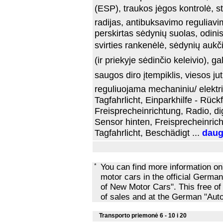
(ESP), traukos jėgos kontrolė, s
radijas, antibuksavimo reguliavim
perskirtas sėdynių suolas, odini
svirties rankenėlė, sėdynių aukč
(ir priekyje sėdinčio keleivio), gal
saugos diro įtempiklis, viesos ju
reguliuojama mechaniniu/ elektr
Tagfahrlicht, Einparkhilfe - Rüc
Freisprecheinrichtung, Radio, dig
Sensor hinten, Freisprecheinrich
Tagfahrlicht, Beschädigt ...
daug
*
You can find more information o
motor cars in the official Ger
of New Motor Cars". This free of
of sales and at the German "Au
Transporto priemonė 6 - 10 i 20