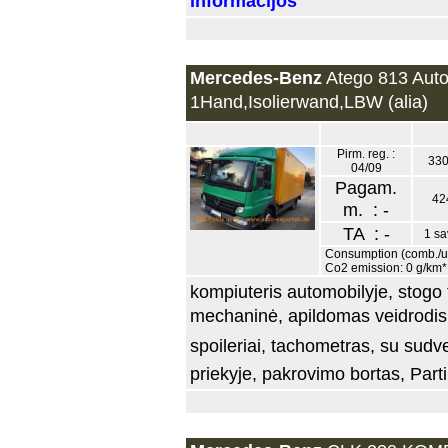
informacijos
Mercedes-Benz
Atego 813 Auto
1Hand,Isolierwand,LBW (alia)
Pirm. reg. :
330
04/09
Pagam.
42
m. : -
TA : -
1 sa
Consumption (comb./urb
Co2 emission: 0 g/km*
kompiuteris automobilyje, stogo t
mechaninė, apildomas veidrodis,
spoileriai, tachometras, su sudv
priekyje, pakrovimo bortas, Partike