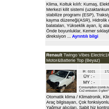
Klima, Koltuk kılıfı: Kumaş, Elek
Merkezi kilit sistemi (uzaktankum
stabilize programı (ESP), Traksi
kayma düzeneği(ASR), Hidrolik di
balataları, Yükseklik ayarı, İç ala
Önde boyunluklar, Kemer sıklaştı
direksiyon ...
Ayrıntılı bilgi
Renault
Twingo Vibes Electric1
Motor&Batterie Top (Beyaz)
İR : 02/21
17
ÜY : -
MY : -
Consumption (comb./urb
Co2 emission: 0 g/km*
Otomatik klima / Klimatronik, Klim
Araç bilgisayarı, Çok fonksiyonl
Yağmur alıcıları, Sabit hiz kontro