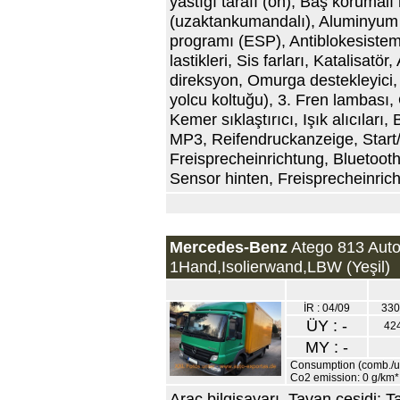
yastığı tarafı (ön), Baş korumalı 
(uzaktankumandalı), Aluminyum ca
programı (ESP), Antiblokesistemi
lastikleri, Sis farları, Katalisatör
direksyon, Omurga destekleyici, Y
yolcu koltuğu), 3. Fren lambası,
Kemer sıklaştırıcı, Işık alıcıları,
MP3, Reifendruckanzeige, Start
Freisprecheinrichtung, Bluetooth,
Sensor hinten, Freisprecheinrich
Mercedes-Benz
Atego 813 Auto
1Hand,Isolierwand,LBW (Yeşil)
İR : 04/09
330
ÜY : -
42
MY : -
Consumption (comb./urb
Co2 emission: 0 g/km*
Araç bilgisayarı, Tavan çeşidi: 