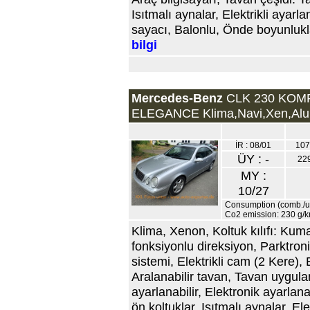
Isıtmalı aynalar, Elektrikli ayarl
sayacı, Balonlu, Önde boyunluklar
bilgi
Mercedes-Benz
CLK 230 KO
ELEGANCE Klima,Navi,Xen,Alu
İR : 08/01
107
ÜY : -
22
MY :
10/27
Consumption (comb./ur
Co2 emission: 230 g/
Klima, Xenon, Koltuk kılıfı: Kuma
fonksiyonlu direksiyon, Parktron
sistemi, Elektrikli cam (2 Kere), E
Aralanabilir tavan, Tavan uygulam
ayarlanabilir, Elektronik ayarlanab
ön koltuklar, Isıtmalı aynalar, El