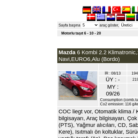
Sayfa başına
araç göster,
Motorlu taşıt 6 - 10 - 20
Mazda
6 Kombi 2.2 Klimatronic,
Navi,EURO6,Alu (Bordo)
İR : 08/13
194
ÜY : -
21
MY :
09/26
Consumption (comb./urb
Co2 emission: 116 g/
COC liegt vor, Otomatik klima / K
bilgisayarı, Araç bilgisayarı, Ço
(PTS), Yağmur alıcıları, CD, Sabi
Kere), Isıtmalı ön koltuklar, Sür