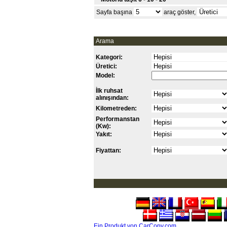
Sayfa başına
araç göster,
Arama
Kategori:
Üretici:
Model:
İlk ruhsat
alınışından:
Kilometreden:
Performanstan
(Kw):
Yakıt:
Fiyattan:
Ein Produkt von CarCopy.com