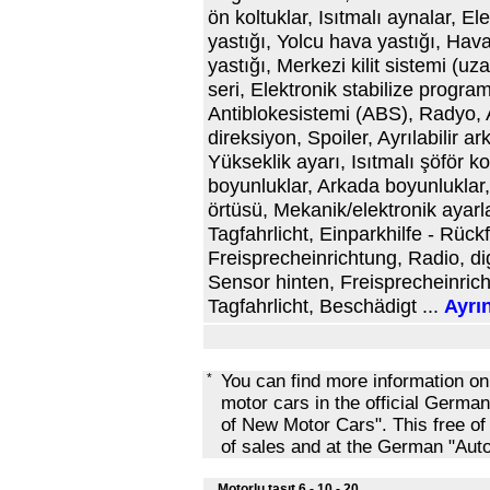
ön koltuklar, Isıtmalı aynalar, El
yastığı, Yolcu hava yastığı, Hava
yastığı, Merkezi kilit sistemi (
seri, Elektronik stabilize progra
Antiblokesistemi (ABS), Radyo, 
direksiyon, Spoiler, Ayrılabilir ar
Yükseklik ayarı, Isıtmalı şöför k
boyunluklar, Arkada boyunluklar, K
örtüsü, Mekanik/elektronik ayarl
Tagfahrlicht, Einparkhilfe - Rüc
Freisprecheinrichtung, Radio, dig
Sensor hinten, Freisprecheinrich
Tagfahrlicht, Beschädigt ...
Ayrın
*
You can find more information o
motor cars in the official Ger
of New Motor Cars". This free of
of sales and at the German "Au
Motorlu taşıt 6 - 10 - 20