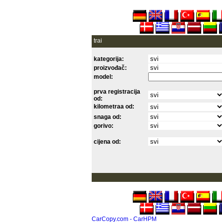
trai
kategorija:
proizvođač:
model:
prva registracija
od:
kilometraa od:
snaga od:
gorivo:
cijena od:
CarCopy.com - CarHPM