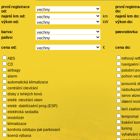
první registrace
první registr
od:
do:
najeté km od:
km
najeté km do:
výkon od:
kW
výkon do:
barva:
pøevodovka:
palivo:
cena od:
€
cena do:
ABS
mlhový ref
CD
navigaèní
airbagy
palubní po
alarm
pohon vec
automatická klimatizace
posuvná s
centrální otevírání
rádio/kaze
disky z lehkých kovù
servo øíze
elektr. otevírání oken
støení nos
elektr. stabilizaèní prog.(ESP)
taní zaøíz
elektrická sedadla
tempomat
imobilizér
trakèní kon
klimatizace
tuning
kontrola odstupu pøi parkovaní
vyhøívání 
koená výbava