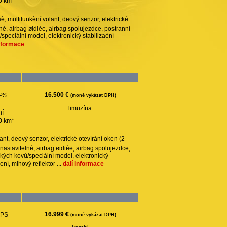
00 km*
, multifunkèní volant, deový senzor, elektrické
lné, airbag øidièe, airbag spolujezdce, postranní
ù/speciální model, elektronický stabilizaèní
informace
16.500 €
 PS
(moné vykázat DPH)
limuzína
ní
00 km*
nt, deový senzor, elektrické otevírání oken (2-
nastavitelné, airbag øidièe, airbag spolujezdce,
ehkých kovù/speciální model, elektronický
ní, mlhový reflektor ...
dalí informace
16.999 €
 PS
(moné vykázat DPH)