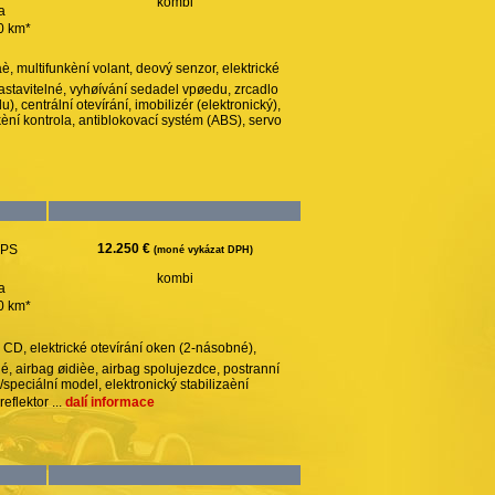
kombi
a
00 km*
, multifunkèní volant, deový senzor, elektrické
nastavitelné, vyhøívání sedadel vpøedu, zrcadlo
, centrální otevírání, imobilizér (elektronický),
kèní kontrola, antiblokovací systém (ABS), servo
12.250 €
 PS
(moné vykázat DPH)
kombi
a
00 km*
, CD, elektrické otevírání oken (2-násobné),
né, airbag øidièe, airbag spolujezdce, postranní
ù/speciální model, elektronický stabilizaèní
eflektor ...
dalí informace