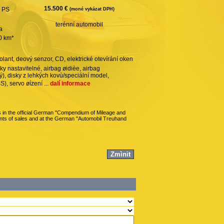
15.500 €
0 PS
(moné vykázat DPH)
terénní automobil
a
00 km*
lant, deový senzor, CD, elektrické otevírání oken
ky nastavitelné, airbag øidièe, airbag
ký), disky z lehkých kovù/speciální model,
), servo øízení ...
dalí informace
 in the official German "Compendium of Mileage and
ints of sales and at the German "Automobil Treuhand