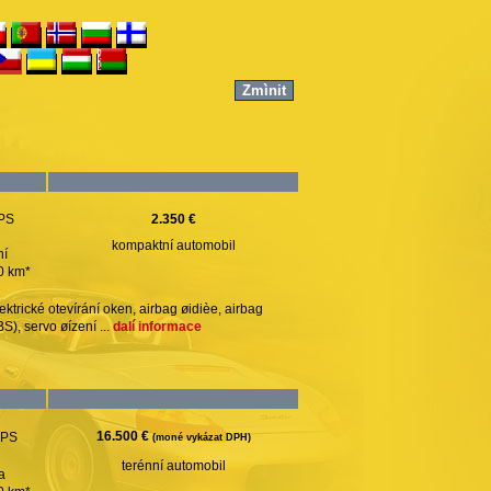
 PS
2.350 €
kompaktní automobil
ní
00 km*
ektrické otevírání oken, airbag øidièe, airbag
S), servo øízení ...
dalí informace
16.500 €
 PS
(moné vykázat DPH)
terénní automobil
a