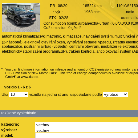
PR : 08/20
185224 km
110 kW / 15
r. výr. : -
1968 ccm
nafta
STK : 02/28
-
automatik
Consumption (comb./urban/extra-urban): 0,0/0,0/0,0 l/1
Co2 emission: 0 g/km*
automatická klimatizace/klimatronic, klimatizace, navigaèní systém, multifunkèní vo
(2-násobné), elektrické otevírání oken, vyhøívání sedadel vpøedu, zrcadlo elektric
spolujezdce, postranní airbag (vpøedu), centrální otevírání, imobilizér (elektronic
elektronický stabilizaèní program(ESP), trakèní kontrola, antiblokovací systém (ABS
*
You can find more information on mileage and amount of CO2 emission of new motor cars
CO2 Emission of New Motor Cars". This free of charge compendium is available at all po
GmbH" at www.dat.de.
vozidlo 1 - 6 z 6
Uka
vozidla na jednu stranu, uspoøádané podle
rozíøené vyhledávání
kategorie:
výrobce:
model: