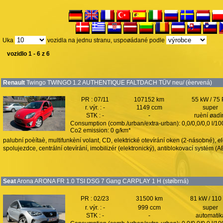
Uka
vozidla na jednu stranu, uspoøádané podle
vozidlo 1 - 6 z 6
Renault
Twingo TWINGO 1.2 AUTHENTIQUE FALTDACH TÜV neu/ (èervená)
PR : 07/11
107152 km
55 kW / 75
r. výr. : -
1149 ccm
super
STK : -
-
ruèní øadì
Consumption (comb./urban/extra-urban): 0,0/0,0/0,0 l/1
Co2 emission: 0 g/km*
palubní poèítaè, multifunkèní volant, CD, elektrické otevírání oken (2-násobné), el
spolujezdce, centrální otevírání, imobilizér (elektronický), antiblokovací systém (AB
Seat
Arona ARONA FR 1.0 TSI DSG 7 Gang CARPLAY 1 H (støíbrná)
PR : 02/23
31500 km
81 kW / 110
r. výr. : -
999 ccm
super
STK : -
-
automatik