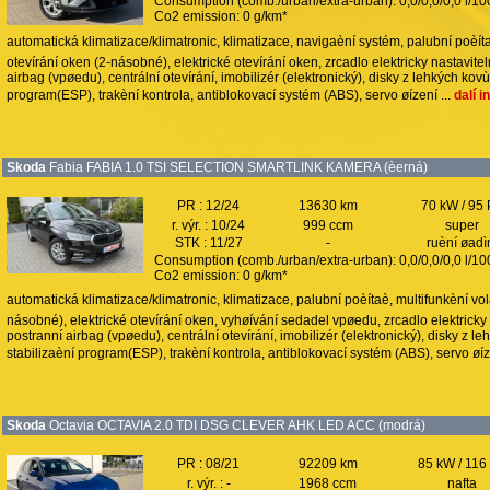
Consumption (comb./urban/extra-urban): 0,0/0,0/0,0 l/1
Co2 emission: 0 g/km*
automatická klimatizace/klimatronic, klimatizace, navigaèní systém, palubní poèítaè
otevírání oken (2-násobné), elektrické otevírání oken, zrcadlo elektricky nastavite
airbag (vpøedu), centrální otevírání, imobilizér (elektronický), disky z lehkých kov
program(ESP), trakèní kontrola, antiblokovací systém (ABS), servo øízení ...
dalí 
Skoda
Fabia FABIA 1.0 TSI SELECTION SMARTLINK KAMERA (èerná)
PR : 12/24
13630 km
70 kW / 95
r. výr. : 10/24
999 ccm
super
STK : 11/27
-
ruèní øadì
Consumption (comb./urban/extra-urban): 0,0/0,0/0,0 l/1
Co2 emission: 0 g/km*
automatická klimatizace/klimatronic, klimatizace, palubní poèítaè, multifunkèní vola
násobné), elektrické otevírání oken, vyhøívání sedadel vpøedu, zrcadlo elektricky 
postranní airbag (vpøedu), centrální otevírání, imobilizér (elektronický), disky z l
stabilizaèní program(ESP), trakèní kontrola, antiblokovací systém (ABS), servo øíze
Skoda
Octavia OCTAVIA 2.0 TDI DSG CLEVER AHK LED ACC (modrá)
PR : 08/21
92209 km
85 kW / 116
r. výr. : -
1968 ccm
nafta