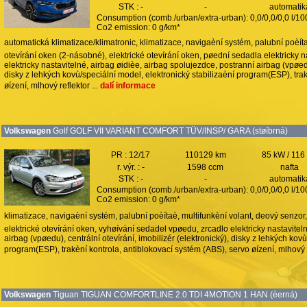
STK : -
-
automatik
Consumption (comb./urban/extra-urban): 0,0/0,0/0,0 l/1
Co2 emission: 0 g/km*
automatická klimatizace/klimatronic, klimatizace, navigaèní systém, palubní poèítaè
otevírání oken (2-násobné), elektrické otevírání oken, pøední sedadla elektricky 
elektricky nastavitelné, airbag øidièe, airbag spolujezdce, postranní airbag (vpøedu)
disky z lehkých kovù/speciální model, elektronický stabilizaèní program(ESP), tra
øízení, mlhový reflektor ...
dalí informace
Volkswagen
Golf GOLF VII VARIANT COMFORT TÜV/INSP/ GARA (støíbrná)
PR : 12/17
110129 km
85 kW / 116
r. výr. : -
1598 ccm
nafta
STK : -
-
automatik
Consumption (comb./urban/extra-urban): 0,0/0,0/0,0 l/1
Co2 emission: 0 g/km*
klimatizace, navigaèní systém, palubní poèítaè, multifunkèní volant, deový senzor
elektrické otevírání oken, vyhøívání sedadel vpøedu, zrcadlo elektricky nastavitel
airbag (vpøedu), centrální otevírání, imobilizér (elektronický), disky z lehkých kov
program(ESP), trakèní kontrola, antiblokovací systém (ABS), servo øízení, mlhový r
Volkswagen
Tiguan TIGUAN COMFORTLINE 2.0 TDI 4MOTION 1 HAN (èerná)