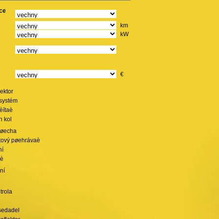
ace
km
kW
€
lektor
 systém
èítaè
h kol
tøecha
tový pøehrávaè
ní
iè
ení
trola
sedadel