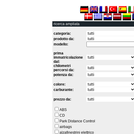
ricerca ampliata
categoria:
prodotto da:
modello:
prima
immatricolazione
dal:
chilometri
percorsi da:
potenza da:
colore:
carburante:
prezzo da:
ABS
CD
Park Distance Control
airbags
alzafinestrini elettrico