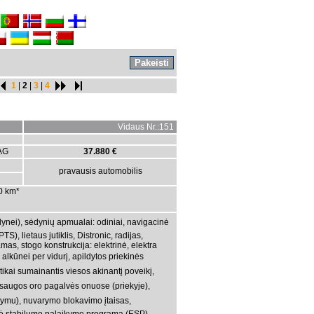
1
|
2
|
3
|
4
Vidaus Nr.:151
AG
37.880 €
pravausis automobilis
00 km*
dynei), sėdynių apmualai: odiniai, navigacinė
), lietaus jutiklis, Distronic, radijas,
amas, stogo konstrukcija: elektrinė, elektra
lkūnei per vidurį, apildytos priekinės
kai sumainantis viesos akinantį poveikį,
 saugos oro pagalvės onuose (priekyje),
ldymu), nuvarymo blokavimo įtaisas,