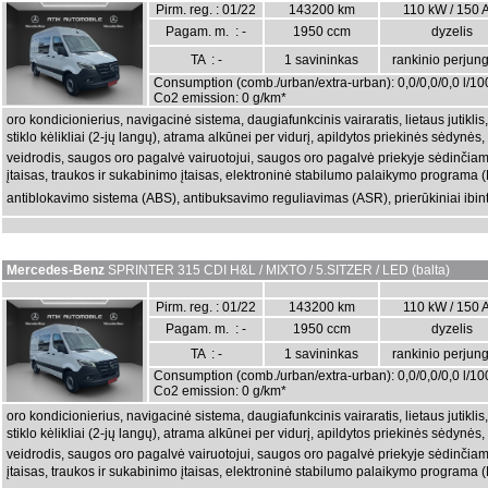
Pirm. reg. : 01/22
143200 km
110 kW / 150 
Pagam. m. : -
1950 ccm
dyzelis
TA : -
1 savininkas
rankinio perjun
Consumption (comb./urban/extra-urban): 0,0/0,0/0,0 l/1
Co2 emission: 0 g/km*
oro kondicionierius, navigacinė sistema, daugiafunkcinis vairaratis, lietaus jutikli
stiklo kėlikliai (2-jų langų), atrama alkūnei per vidurį, apildytos priekinės sėdynė
veidrodis, saugos oro pagalvė vairuotojui, saugos oro pagalvė priekyje sėdinčiam
įtaisas, traukos ir sukabinimo įtaisas, elektroninė stabilumo palaikymo programa (
antiblokavimo sistema (ABS), antibuksavimo reguliavimas (ASR), prierūkiniai ibinta
Mercedes-Benz
SPRINTER 315 CDI H&L / MIXTO / 5.SITZER / LED (balta)
Pirm. reg. : 01/22
143200 km
110 kW / 150 
Pagam. m. : -
1950 ccm
dyzelis
TA : -
1 savininkas
rankinio perjun
Consumption (comb./urban/extra-urban): 0,0/0,0/0,0 l/1
Co2 emission: 0 g/km*
oro kondicionierius, navigacinė sistema, daugiafunkcinis vairaratis, lietaus jutikli
stiklo kėlikliai (2-jų langų), atrama alkūnei per vidurį, apildytos priekinės sėdynė
veidrodis, saugos oro pagalvė vairuotojui, saugos oro pagalvė priekyje sėdinčiam
įtaisas, traukos ir sukabinimo įtaisas, elektroninė stabilumo palaikymo programa (