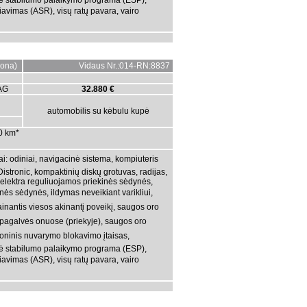
ninė stabilumo palaikymo programa (ESP),
iavimas (ASR), visų ratų pavara, vairo
ona)
Vidaus Nr.:014-RN:8837
AG
32.880 €
automobilis su kėbulu kupė
00 km*
ai: odiniai, navigacinė sistema, kompiuteris
Distronic, kompaktinių diskų grotuvas, radijas,
), elektra reguliuojamos priekinės sėdynės,
nės sėdynės, ildymas neveikiant varikliui,
inantis viesos akinantį poveikį, saugos oro
 pagalvės onuose (priekyje), saugos oro
troninis nuvarymo blokavimo įtaisas,
ninė stabilumo palaikymo programa (ESP),
iavimas (ASR), visų ratų pavara, vairo