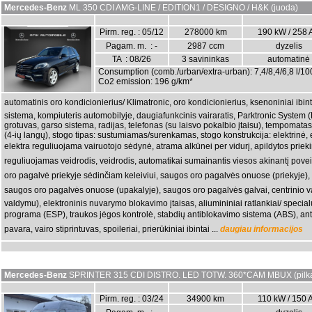
Mercedes-Benz
ML 350 CDI AMG-LINE / EDITION1 / DESIGNO / H&K (juoda)
Pirm. reg. : 05/12
278000 km
190 kW / 258 
Pagam. m. : -
2987 ccm
dyzelis
TA : 08/26
3 savininkas
automatinė
Consumption (comb./urban/extra-urban): 7,4/8,4/6,8 l/1
Co2 emission: 196 g/km*
automatinis oro kondicionierius/ Klimatronic, oro kondicionierius, ksenoniniai ibin
sistema, kompiuteris automobilyje, daugiafunkcinis vairaratis, Parktronic System (
grotuvas, garso sistema, radijas, telefonas (su laisvo pokalbio įtaisu), tempomatas, a
(4-ių langų), stogo tipas: sustumiamas/surenkamas, stogo konstrukcija: elektrinė,
elektra reguliuojama vairuotojo sėdynė, atrama alkūnei per vidurį, apildytos priek
reguliuojamas veidrodis, veidrodis, automatikai sumainantis viesos akinantį pov
oro pagalvė priekyje sėdinčiam keleiviui, saugos oro pagalvės onuose (priekyje
saugos oro pagalvės onuose (upakalyje), saugos oro pagalvės galvai, centrinio v
valdymu), elektroninis nuvarymo blokavimo įtaisas, aliumininiai ratlankiai/ speci
programa (ESP), traukos jėgos kontrolė, stabdių antiblokavimo sistema (ABS), an
pavara, vairo stiprintuvas, spoileriai, prierūkiniai ibintai ...
daugiau informacijos
Mercedes-Benz
SPRINTER 315 CDI DISTRO. LED TOTW. 360*CAM MBUX (pilk
Pirm. reg. : 03/24
34900 km
110 kW / 150 