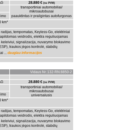
AG
28.880 €
(su PVM)
transportiniai automobiliai/
mikroautobusai
gimo
paauktintas ir prailgintas autofurgonas
00 km*
s, radijas, tempomatas, Keyless-Go, elektriniai
s, apildomas veidrodis, elektra reguliuojamas
 keleiviui, signalizacija, nuvarymo blokavimo
ESP), traukos jėgos kontrolė, stabdių
i ...
daugiau informacijos
Vidaus Nr.:132-RN:8850-2
AG
28.880 €
(su PVM)
transportiniai automobiliai/
mikroautobusai
gimo
universalusis
00 km*
s, radijas, tempomatas, Keyless-Go, elektriniai
s, apildomas veidrodis, elektra reguliuojamas
 keleiviui, signalizacija, nuvarymo blokavimo
ESP), traukos jėgos kontrolė, stabdių