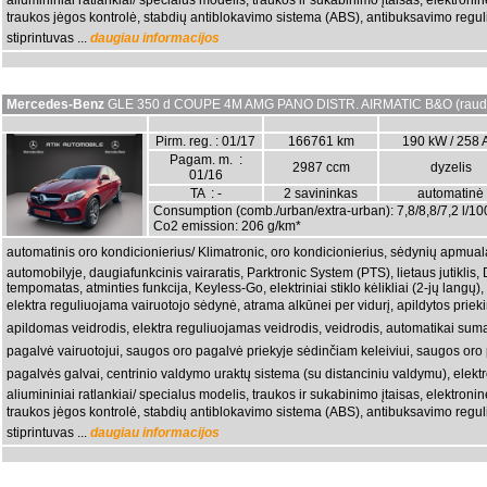
aliumininiai ratlankiai/ specialus modelis, traukos ir sukabinimo įtaisas, elektro
traukos jėgos kontrolė, stabdių antiblokavimo sistema (ABS), antibuksavimo regul
stiprintuvas ...
daugiau informacijos
Mercedes-Benz
GLE 350 d COUPE 4M AMG PANO DISTR. AIRMATIC B&O (raud
Pirm. reg. : 01/17
166761 km
190 kW / 258 
Pagam. m. :
2987 ccm
dyzelis
01/16
TA : -
2 savininkas
automatinė
Consumption (comb./urban/extra-urban): 7,8/8,8/7,2 l/1
Co2 emission: 206 g/km*
automatinis oro kondicionierius/ Klimatronic, oro kondicionierius, sėdynių apmual
automobilyje, daugiafunkcinis vairaratis, Parktronic System (PTS), lietaus jutiklis, 
tempomatas, atminties funkcija, Keyless-Go, elektriniai stiklo kėlikliai (2-jų langų
elektra reguliuojama vairuotojo sėdynė, atrama alkūnei per vidurį, apildytos prieki
apildomas veidrodis, elektra reguliuojamas veidrodis, veidrodis, automatikai suma
pagalvė vairuotojui, saugos oro pagalvė priekyje sėdinčiam keleiviui, saugos oro
pagalvės galvai, centrinio valdymo uraktų sistema (su distanciniu valdymu), elek
aliumininiai ratlankiai/ specialus modelis, traukos ir sukabinimo įtaisas, elektro
traukos jėgos kontrolė, stabdių antiblokavimo sistema (ABS), antibuksavimo regul
stiprintuvas ...
daugiau informacijos