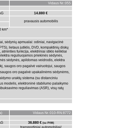
Vidaus Nr.:055
AG
14.880 €
pravausis automobilis
00 km*
tai, sėdynių apmualai: odiniai, navigacinė
PTS), lietaus jutiklis, DVD, kompaktinių diskų
tminties funkcija, elektriniai stiklo kėlikliai
 elektra reguliuojamos priekinės sėdynės,
inės sėdynės, apildomas veidrodis, elektra
eikį, saugos oro pagalvė vairuotojui, saugos
), saugos oro pagalvė upakalinėms sėdynėms,
aldymo uraktų sistema (su distanciniu
alus modelis, elektroninė stabilumo palaikymo
tibuksavimo reguliavimas (ASR), visų ratų
a)
Vidaus Nr.:010-RN:8772
AG
36.880 €
(su PVM)
transportiniai automobiliai/