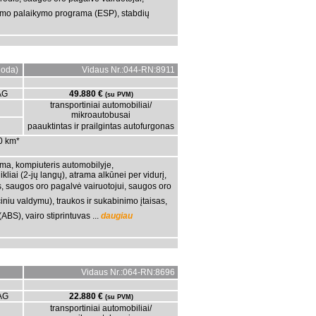
lumo palaikymo programa (ESP), stabdių
oda)
Vidaus Nr.:044-RN:8911
AG
49.880 €
(su PVM)
transportiniai automobiliai/
mikroautobusai
paauktintas ir prailgintas autofurgonas
00 km*
ema, kompiuteris automobilyje,
likliai (2-jų langų), atrama alkūnei per vidurį,
is, saugos oro pagalvė vairuotojui, saugos oro
iniu valdymu), traukos ir sukabinimo įtaisas,
BS), vairo stiprintuvas ...
daugiau
Vidaus Nr.:064-RN:8696
AG
22.880 €
(su PVM)
transportiniai automobiliai/