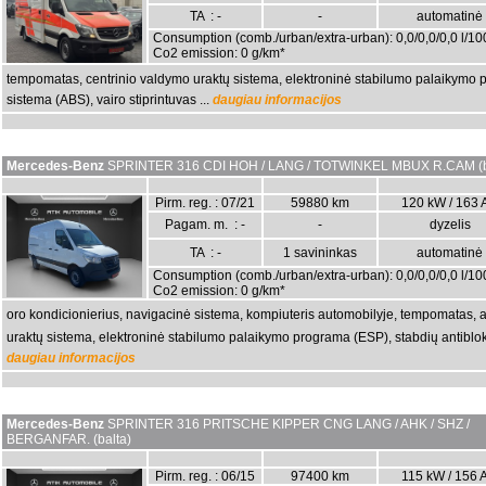
TA : -
-
automatinė
Consumption (comb./urban/extra-urban): 0,0/0,0/0,0 l/1
Co2 emission: 0 g/km*
tempomatas, centrinio valdymo uraktų sistema, elektroninė stabilumo palaikymo 
sistema (ABS), vairo stiprintuvas ...
daugiau informacijos
Mercedes-Benz
SPRINTER 316 CDI HOH / LANG / TOTWINKEL MBUX R.CAM (b
Pirm. reg. : 07/21
59880 km
120 kW / 163 
Pagam. m. : -
-
dyzelis
TA : -
1 savininkas
automatinė
Consumption (comb./urban/extra-urban): 0,0/0,0/0,0 l/1
Co2 emission: 0 g/km*
oro kondicionierius, navigacinė sistema, kompiuteris automobilyje, tempomatas, a
uraktų sistema, elektroninė stabilumo palaikymo programa (ESP), stabdių antiblok
daugiau informacijos
Mercedes-Benz
SPRINTER 316 PRITSCHE KIPPER CNG LANG / AHK / SHZ /
BERGANFAR. (balta)
Pirm. reg. : 06/15
97400 km
115 kW / 156 