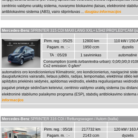
centrinio valdymo uraktų sistema, nuvarymo blokavimo įtaisas, elektroninė stabi
antiblokavimo sistema (ABS), vairo stiprintuvas ...
daugiau informacijos
Mercedes-Benz
SPRINTER 315 CDI MAXI LANG XXL+ L5H2 PRO*LED*CAM (ju
Pirm. reg. : 05/25
12800 km
110 kW / 150 
Pagam. m. : -
1950 ccm
dyzelis
TA : 05/28
1 savininkas
automatinė
Consumption (comb./urban/extra-urban): 0,0/0,0/0,0 l/1
Co2 emission: 0 g/km*
automatinis oro kondicionierius/ Klimatronic, oro kondicionierius, navigacinė sist
daugiafunkcinis vairaratis, lietaus jutiklis, radijas, tempomatas, elektriniai stiklo kė
apildytos priekinės sėdynės, apildomas veidrodis, elektra reguliuojamas veidrod
pagalvė priekyje sėdinčiam keleiviui, centrinio valdymo uraktų sistema (su distanc
elektroninė stabilumo palaikymo programa (ESP), stabdių antiblokavimo sistema (A
informacijos
Mercedes-Benz
SPRINTER 316 CDI / Rettungswagen / Autom (balta)
Pirm. reg. : 05/18
217732 km
120 kW / 163 
Pagam. m. : -
2143 ccm
dyzelis