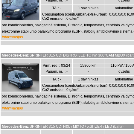
Pagam. m. : -
-
dyzelis
TA : -
1 savininkas
automatinė
Consumption (comb./urban/extra-urban): 0,0/0,0/0,0 l/1
Co2 emission: 0 g/km*
oro kondicionierius, navigacinė sistema, Distronic, tempomatas, centrinio valdymo 
elektroninė stabilumo palaikymo programa (ESP), stabdių antiblokavimo sistema (A
informacijos
Mercedes-Benz
SPRINTER 315 CDI DISTRO. LED TOTW. 360*CAM MBUX (balt
Pirm. reg. : 03/24
15800 km
110 kW / 150 
Pagam. m. : -
-
dyzelis
TA : -
1 savininkas
automatinė
Consumption (comb./urban/extra-urban): 0,0/0,0/0,0 l/1
Co2 emission: 0 g/km*
oro kondicionierius, navigacinė sistema, Distronic, tempomatas, centrinio valdymo 
elektroninė stabilumo palaikymo programa (ESP), stabdių antiblokavimo sistema (A
informacijos
Mercedes-Benz
SPRINTER 315 CDI H&L / MIXTO / 5.SITZER / LED (balta)