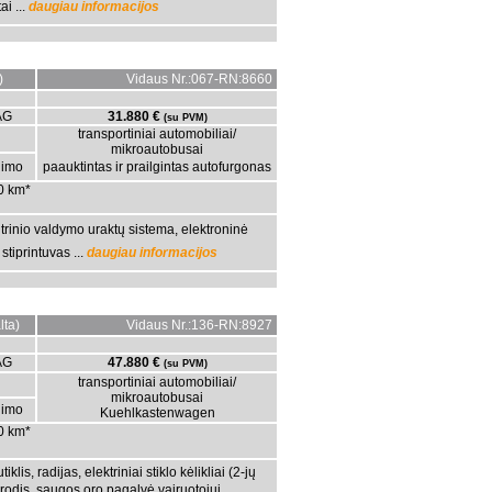
i ...
daugiau informacijos
)
Vidaus Nr.:067-RN:8660
AG
31.880 €
(su PVM)
transportiniai automobiliai/
mikroautobusai
gimo
paauktintas ir prailgintas autofurgonas
00 km*
trinio valdymo uraktų sistema, elektroninė
tiprintuvas ...
daugiau informacijos
ta)
Vidaus Nr.:136-RN:8927
AG
47.880 €
(su PVM)
transportiniai automobiliai/
mikroautobusai
gimo
Kuehlkastenwagen
00 km*
is, radijas, elektriniai stiklo kėlikliai (2-jų
drodis, saugos oro pagalvė vairuotojui,