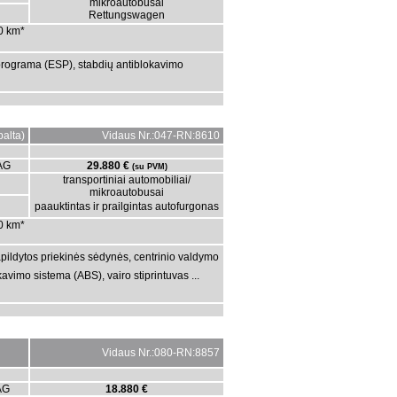
mikroautobusai
Rettungswagen
00 km*
programa (ESP), stabdių antiblokavimo
alta)
Vidaus Nr.:047-RN:8610
AG
29.880 €
(su PVM)
transportiniai automobiliai/
mikroautobusai
paauktintas ir prailgintas autofurgonas
00 km*
pildytos priekinės sėdynės, centrinio valdymo
avimo sistema (ABS), vairo stiprintuvas ...
Vidaus Nr.:080-RN:8857
AG
18.880 €