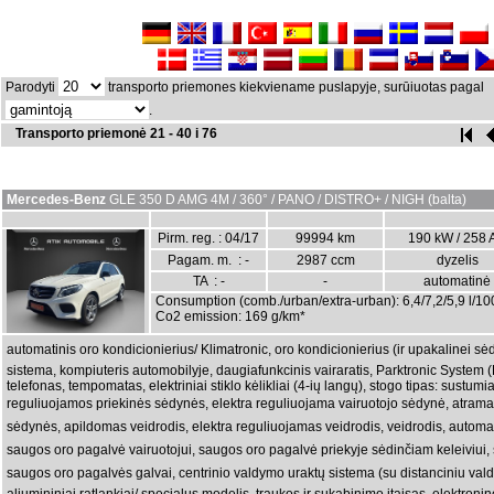
Parodyti
transporto priemones kiekviename puslapyje, surūiuotas pagal
.
Transporto priemonė 21 - 40 i 76
Mercedes-Benz
GLE 350 D AMG 4M / 360° / PANO / DISTRO+ / NIGH (balta)
Pirm. reg. : 04/17
99994 km
190 kW / 258 
Pagam. m. : -
2987 ccm
dyzelis
TA : -
-
automatinė
Consumption (comb./urban/extra-urban): 6,4/7,2/5,9 l/1
Co2 emission: 169 g/km*
automatinis oro kondicionierius/ Klimatronic, oro kondicionierius (ir upakalinei sė
sistema, kompiuteris automobilyje, daugiafunkcinis vairaratis, Parktronic System (PTS
telefonas, tempomatas, elektriniai stiklo kėlikliai (4-ių langų), stogo tipas: sustumi
reguliuojamos priekinės sėdynės, elektra reguliuojama vairuotojo sėdynė, atrama a
sėdynės, apildomas veidrodis, elektra reguliuojamas veidrodis, veidrodis, automati
saugos oro pagalvė vairuotojui, saugos oro pagalvė priekyje sėdinčiam keleiviui,
saugos oro pagalvės galvai, centrinio valdymo uraktų sistema (su distanciniu va