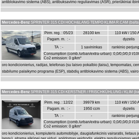
antiblokavimo sistema (ABS), antibuksavimo reguliavimas (ASR), prierūkiniai ibinta
Mercedes-Benz
SPRINTER 315 CDI HOCH&LANG TEMPO KLIMA R.CAM (balta
Pirm. reg. : 05/23
28100 km
110 kW / 150 
Pagam. m. : -
-
dyzelis
TA : -
1 savininkas
rankinio perjun
Consumption (comb./urban/extra-urban): 0,0/0,0/0,0 l/1
Co2 emission: 0 g/km*
oro kondicionierius, radijas, telefonas (su laisvo pokalbio įtaisu), tempomatas, cen
stabilumo palaikymo programa (ESP), stabdių antiblokavimo sistema (ABS), vairo s
Mercedes-Benz
SPRINTER 315 CDI KERSTNER / FRISCHKÜHLUNG / KLIM (bal
Pirm. reg. : 12/22
39979 km
110 kW / 150 
Pagam. m. : -
1950 ccm
dyzelis
TA : -
-
rankinio perjun
Consumption (comb./urban/extra-urban): 0,0/0,0/0,0 l/1
Co2 emission: 0 g/km*
oro kondicionierius, kompiuteris automobilyje, daugiafunkcinis vairaratis, lietaus jutikl
langų), atrama alkūnei per vidurį, apildomas veidrodis, elektra reguliuojamas vei