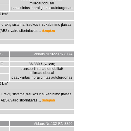
mikroautobusai
paauktintas ir prailgintas autofurgonas
00 km*
uraktų sistema, traukos ir sukabinimo įtaisas,
BS), vairo stiprintuvas ...
daugiau
a)
Vidaus Nr.:022-RN:8774
AG
36.880 €
(su PVM)
transportiniai automobiliai/
mikroautobusai
paauktintas ir prailgintas autofurgonas
00 km*
uraktų sistema, traukos ir sukabinimo įtaisas,
BS), vairo stiprintuvas ...
daugiau
Vidaus Nr.:132-RN:8850