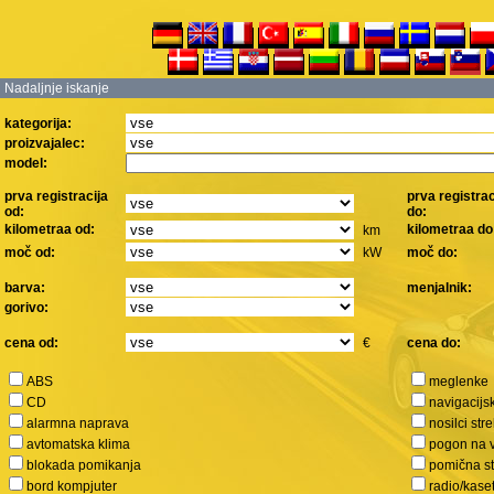
Nadaljnje iskanje
kategorija:
proizvajalec:
model:
prva registracija
prva registrac
od:
do:
kilometraa od:
kilometraa do
km
moč od:
kW
moč do:
barva:
menjalnik:
gorivo:
cena od:
€
cena do:
ABS
meglenke
CD
navigacijs
alarmna naprava
nosilci str
avtomatska klima
pogon na 
blokada pomikanja
pomična s
bord kompjuter
radio/kase