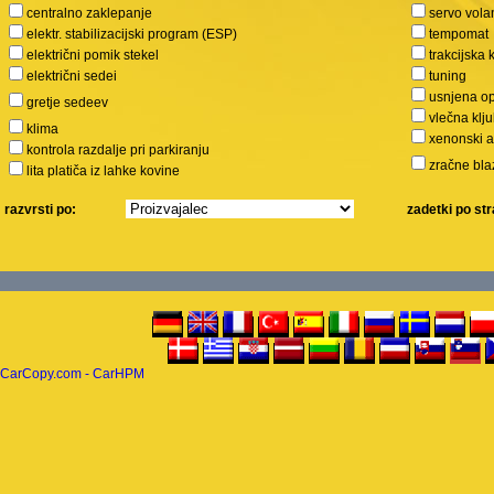
centralno zaklepanje
servo vola
elektr. stabilizacijski program (ESP)
tempomat
električni pomik stekel
trakcijska 
električni sedei
tuning
usnjena o
gretje sedeev
vlečna klj
klima
xenonski 
kontrola razdalje pri parkiranju
zračne bla
lita platiča iz lahke kovine
razvrsti po:
zadetki po str
CarCopy.com - CarHPM