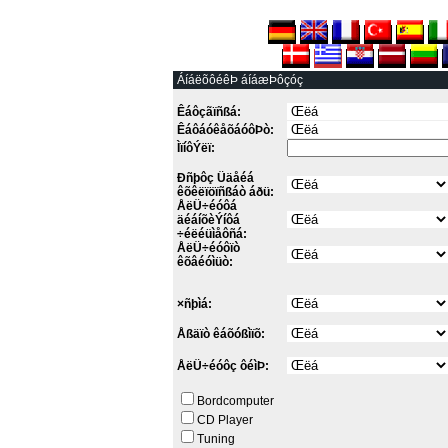
ÁíáëõôéêÞ áíáæÞôçóç
Êáôçãïñßá:
ÊáôáóêåõáóôÞò:
ÌïíôÝëï:
Ðñþôç Üäåéá
êõêëïöïñßáò áðü:
ÅëÜ÷éóôá
äéáíõèÝíôá
÷éëéüìåôñá:
ÅëÜ÷éóôïò
êõâéóìüò:
×ñþìá:
Åßäïò êáõóßìïõ:
ÅëÜ÷éóôç ôéìÞ:
Bordcomputer
CD Player
Tuning