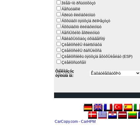
žëåã÷ïò ðñüóöõóçò
Áåñüóáêïé
Áðëüò êëéìáôéóìüò
Áõôüìáôï óýóôçìá ðëïÞãçóçò
Áõôüìáôïò êëéìáôéóìüò
ÄåñìÜôéíïò åîïðëéóìüò
ÅãêáôÜóôáóç óõíáãåñìïý
ÇëåêôñéêÜ êáèßóìáôá
ÇëåêôñéêÜ ðáñÜèõñá
Çëåêôñïíéêü óýóôçìá åõóôÜèåéáò (ESP)
Çëåêôñüöñåíï
Ôáîéíüìçóç
óýìöùíá ìå:
CarCopy.com - CarHPM