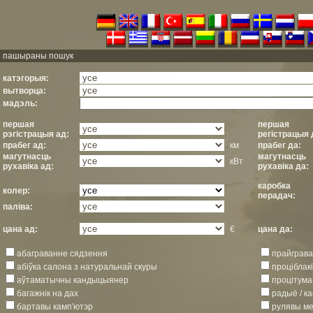
пашыраны пошук
катэгорыя:
вытворца:
мадэль:
першая
першая
рэгістрацыя ад:
регістрацыя 
прабег ад:
км
прабег да:
магутнасць
магутнасць
кВт
рухавіка ад:
рухавіка да:
каробка
колер:
перадач:
паліва:
цана ад:
€
цана да:
абаграванне сядзення
прайграва
абіўка салона з натуральнай скуры
проціблак
аўтаматычны кандыцыянер
процітум
багажнік на дах
радыё / к
бартавы камп'ютэр
рулявы ме