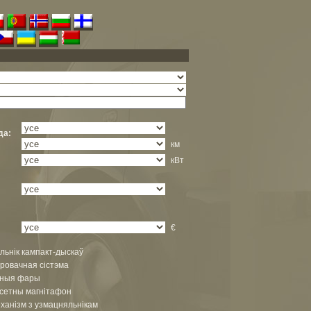
да:
км
кВт
€
льнік кампакт-дыскаў
іровачная сістэма
аныя фары
асетны магнітафон
ханізм з узмацняльнікам