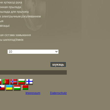
не хуткасці руха
гонная прылада
рылада для прычэпа
з электрычным рэгуляваннем
цыя
вігацыі
ая сістэма замыкання
ы шклопад'ёмнік
Impressum
Datenschutz