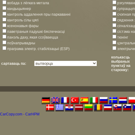
вобада з лёгкага метала
рэгуляван
кандыцыянер
супрацьу
кантроль аддалення пры паркаванні
счэпная п
кантроль сілы цягі
сядзення 
ксенонавыя фары
сігналіза
паветраныя падушкi бяспечнасцi
сістэма на
панэль даху, якая ссоўваецца
тюнінг
поўнапрывадны
цэнтральн
праграма электр. стабілізацыі (ESP)
электрычн
колькасць
выбраных
сартаваць па:
пунктаў на
старонку:
CarCopy.com - CarHPM