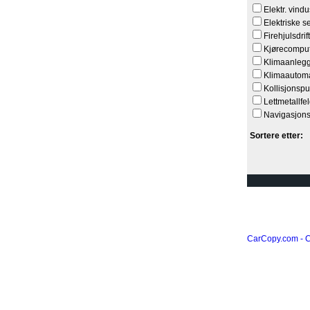
Elektr. vind
Elektriske s
Firehjulsdrift
Kjørecompu
Klimaanleg
Klimaautoma
Kollisjonspu
Lettmetallfe
Navigasjon
Sortere etter:
CarCopy.com -