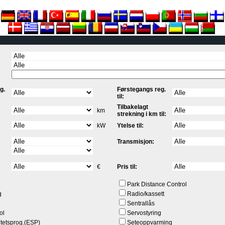
g.
Førstegangs reg.
til:
Tilbakelagt
km
strekning i km til:
kW
Ytelse til:
Transmisjon:
€
Pris til:
Park Distance Control
g
Radio/kassett
Sentrallås
ol
Servostyring
litetsprog.(ESP)
Seteoppvarming