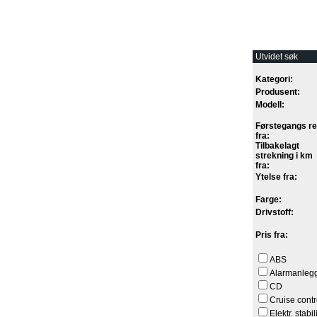
Utvidet søk
Kategori:
Produsent:
Modell:
Førstegangs re
fra:
Tilbakelagt
strekning i km
fra:
Ytelse fra:
Farge:
Drivstoff:
Pris fra:
ABS
Alarmanleg
CD
Cruise contr
Elektr. stabi