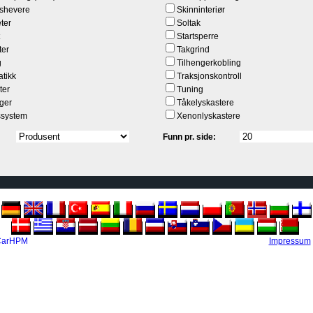
ushevere
Skinninteriør
eter
Soltak
Startsperre
ter
Takgrind
g
Tilhengerkobling
tikk
Traksjonskontroll
ter
Tuning
lger
Tåkelyskastere
ssystem
Xenonlyskastere
Funn pr. side:
 CarHPM
Impressum