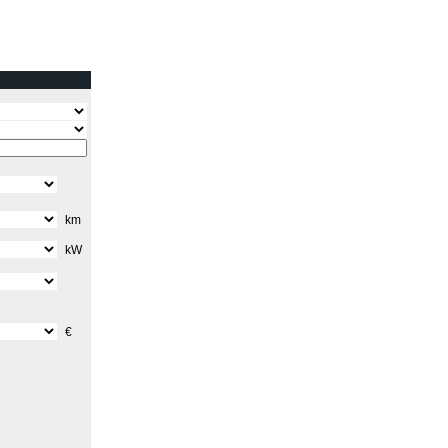
km
kW
€