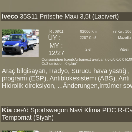
Iveco
35S11 Pritsche Maxi 3,5t (Lacivert)
İR : 08/11
92000 Km
78 Kw / 106
ÜY : -
2287 Cm3
Mazotlu
MY :
2.el
Vitesli
12/27
Consumption (comb./urban/extra-urban): 0,0/0,0/0,0 l/1
Co2 emission: 0 g/km*
Araç bilgisayarı, Radyo, Sürücü hava yastığı, 
programı (ESP), Antiblokesistemi (ABS), Ant
Hidrolik direksiyon, ...Änderungen,Irrtümer sow
Kia
cee'd Sportswagon Navi Klima PDC R-C
Tempomat (Siyah)