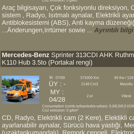
Co2 emission: 0 g/km*
Araç bilgisayarı, Çok fonksiyonlu direksiyon
sistem , Radyo, Isıtmalı aynalar, Elektrikli ayar
Antiblokesistemi (ABS), Anti kayma düzeneği(
...Änderungen,Irrtümer sowie ...
Ayrıntılı bilgi
Mercedes-Benz
Sprinter 313CDI AHK Ruth
K110 Hub 3.5to (Portakal rengi)
İR : 07/09
375000 Km
95 Kw / 129
ÜY : -
2148 Cm3
Mazotlu
MY :
2.el
Vitesli
04/28
Consumption (comb./urban/extra-urban): 0,0/0,0/0,0 l/1
Co2 emission: 0 g/km*
CD, Radyo, Elektrikli cam (2 Kere), Elektikli ca
ayarlanabilir aynalar, Sürücü hava yastığı, Merk
(uzaktankumandalı), Remork çengeli, Elektron