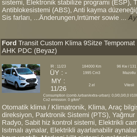
sistemi, Elektronik stabilize programı (ESP), 
Antiblokesistemi (ABS), Anti kayma düzeneği(
Sis farları, ...Änderungen,Irrtümer sowie ...
Ayr
Ford
Transit Custom Klima 9Sitze Tempomat
AHK PDC (Beyaz)
İR : 11/23
184000 Km
96 Kw / 131
ÜY : -
1995 Cm3
Mazotlu
MY :
2.el
Vitesli
11/26
Consumption (comb./urban/extra-urban): 0,0/0,0/0,0 l/1
Co2 emission: 0 g/km*
Otomatik klima / Klimatronik, Klima, Araç bilg
direksiyon, Parktronik Sistemi (PTS), Yağmur a
Radyo, Sabit hiz kontrol sistemi, Elektrikli cam
Isıtmalı aynalar, Elektrikli ayarlanabilir aynal