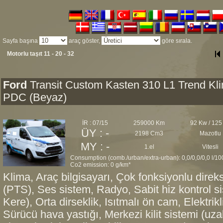
Sayfa başına
araç göster,
göre sırala.
Motorlu taşıt 11 - 20 - 32
Ford
Transit Custom Kasten 310 L1 Trend Kl
PDC (Beyaz)
İR : 07/15
259000 Km
92 Kw / 125
ÜY : -
2198 Cm3
Mazotlu
MY : -
1.el
Vitesli
Consumption (comb./urban/extra-urban): 0,0/0,0/0,0 l/1
Co2 emission: 0 g/km*
Klima, Araç bilgisayarı, Çok fonksiyonlu direk
(PTS), Ses sistem, Radyo, Sabit hiz kontrol sis
Kere), Orta dirseklik, Isıtmalı ön cam, Elektrikl
Sürücü hava yastığı, Merkezi kilit sistemi (u