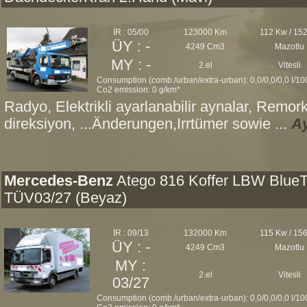
İR : 05/00
123000 Km
112 Kw / 15
ÜY : -
4249 Cm3
Mazotlu
MY : -
2.el
Vitesli
Consumption (comb./urban/extra-urban): 0,0/0,0/0,0 l/1
Co2 emission: 0 g/km*
Radyo, Elektrikli ayarlanabilir aynalar, Remork
direksiyon, ...Änderungen,Irrtümer sowie ...
Ay
Mercedes-Benz
Atego 816 Koffer LBW Blue
TÜV03/27 (Beyaz)
İR : 09/13
132000 Km
115 Kw / 15
ÜY : -
4249 Cm3
Mazotlu
MY :
2.el
Vitesli
03/27
Consumption (comb./urban/extra-urban): 0,0/0,0/0,0 l/1