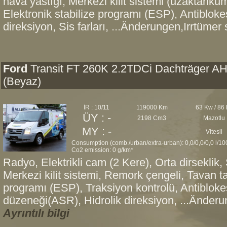
hava yastığı, Merkezi kilit sistemi (uzaktanku
Elektronik stabilize programı (ESP), Antibloke
direksiyon, Sis farları, ...Änderungen,Irrtümer 
Ford
Transit FT 260K 2.2TDCi Dachträger A
(Beyaz)
İR : 10/11
119000 Km
63 Kw / 86
ÜY : -
2198 Cm3
Mazotlu
MY : -
-
Vitesli
Consumption (comb./urban/extra-urban): 0,0/0,0/0,0 l/1
Co2 emission: 0 g/km*
Radyo, Elektrikli cam (2 Kere), Orta dirseklik,
Merkezi kilit sistemi, Remork çengeli, Tavan taş
programı (ESP), Traksiyon kontrolü, Antiblok
düzeneği(ASR), Hidrolik direksiyon, ...Änderun
Ayrıntılı bilgi