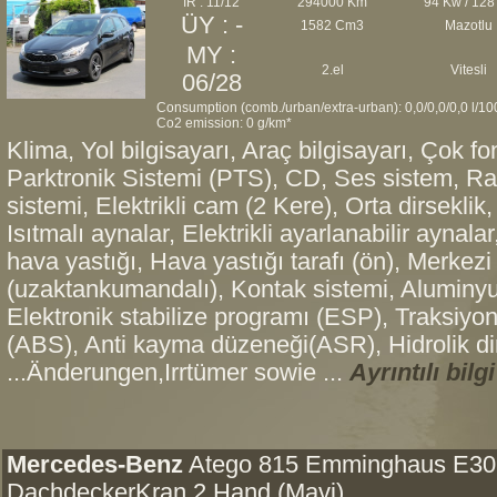
İR : 11/12
294000 Km
94 Kw / 128
ÜY : -
1582 Cm3
Mazotlu
MY :
2.el
Vitesli
06/28
Consumption (comb./urban/extra-urban): 0,0/0,0/0,0 l/1
Co2 emission: 0 g/km*
Klima, Yol bilgisayarı, Araç bilgisayarı, Çok f
Parktronik Sistemi (PTS), CD, Ses sistem, Rad
sistemi, Elektrikli cam (2 Kere), Orta dirseklik, 
Isıtmalı aynalar, Elektrikli ayarlanabilir aynal
hava yastığı, Hava yastığı tarafı (ön), Merkezi k
(uzaktankumandalı), Kontak sistemi, Aluminyu
Elektronik stabilize programı (ESP), Traksiyon
(ABS), Anti kayma düzeneği(ASR), Hidrolik dire
...Änderungen,Irrtümer sowie ...
Ayrıntılı bilgi
Mercedes-Benz
Atego 815 Emminghaus E30
DachdeckerKran 2.Hand (Mavi)