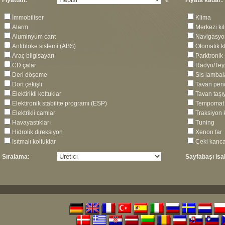
Fiyattan:
€
Fiyata kadar:
İmmobiliser
Klima
Alarm
Merkezi kil
Aluminyum cant
Navigasyo
Antibloke sistemi (ABS)
Otomatik k
Araç bilgisayarı
Parktronik 
CD çalar
Radyo/Tey
Deri döşeme
Sis lambal
Dört çekişli
Tavan pen
Elektirikli koltuklar
Tavan taşıy
Elektironik stabilite programı (ESP)
Tempomat
Elektrikli camlar
Traksiyon 
Havayastıkları
Tuning
Hidrolik direksiyon
Xenon far
Isıtmalı koltuklar
Çeki kanca
Sıralama:
Sayfabaşı isa