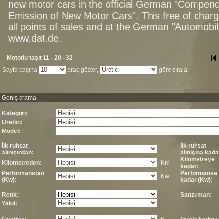
new motor cars in the official German "Compen
Emission of New Motor Cars". This free of charg
all points of sales and at the German "Automob
www.dat.de.
Motorlu taşıt 11 - 20 - 32
Sayfa başına
araç göster,
göre sırala.
Geniş arama
Kategori:
Üretici:
Model:
İlk ruhsat
İlk ruhsat
alınışından:
alınışına kada
Kilometreye
Kilometreden:
Km
kadar:
Performanstan
Performansa
Kw
(Kw):
kadar (Kw):
Renk:
Şanzuman:
Yakıt: