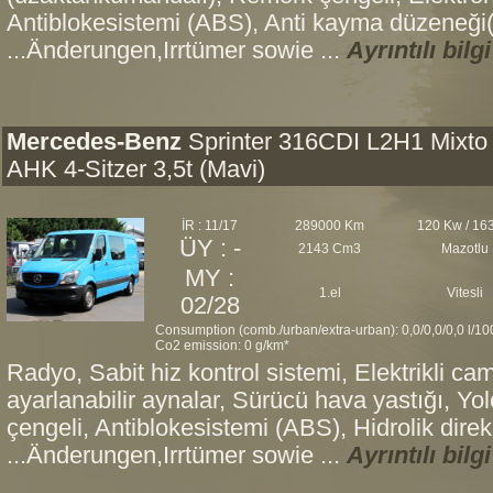
Antiblokesistemi (ABS), Anti kayma düzeneği(
...Änderungen,Irrtümer sowie ...
Ayrıntılı bilgi
Mercedes-Benz
Sprinter 316CDI L2H1 Mixto
AHK 4-Sitzer 3,5t (Mavi)
İR : 11/17
289000 Km
120 Kw / 16
ÜY : -
2143 Cm3
Mazotlu
MY :
1.el
Vitesli
02/28
Consumption (comb./urban/extra-urban): 0,0/0,0/0,0 l/1
Co2 emission: 0 g/km*
Radyo, Sabit hiz kontrol sistemi, Elektrikli cam
ayarlanabilir aynalar, Sürücü hava yastığı, Y
çengeli, Antiblokesistemi (ABS), Hidrolik direk
...Änderungen,Irrtümer sowie ...
Ayrıntılı bilgi