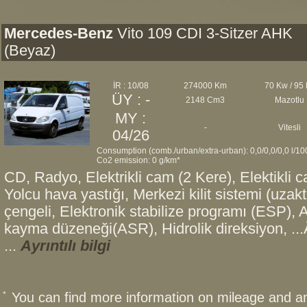
Mercedes-Benz
Vito 109 CDI 3-Sitzer AHK
(Beyaz)
İR : 10/08
274000 Km
70 Kw / 95
ÜY : -
2148 Cm3
Mazotlu
MY :
-
Vitesli
04/26
Consumption (comb./urban/extra-urban): 0,0/0,0/0,0 l/1
Co2 emission: 0 g/km*
CD, Radyo, Elektrikli cam (2 Kere), Elektikli 
Yolcu hava yastığı, Merkezi kilit sistemi (uz
çengeli, Elektronik stabilize programı (ESP), 
kayma düzeneği(ASR), Hidrolik direksiyon, ..
...
Ayrıntılı bilgi
*
You can find more information on mileage and 