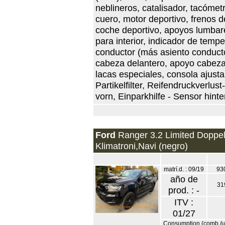
neblineros, catalisador, tacóme
cuero, motor deportivo, frenos d
coche deportivo, apoyos lumbares,
para interior, indicador de tempe
conductor (más asiento conductor
cabeza delantero, apoyo cabeza t
lacas especiales, consola ajustab
Partikelfilter, Reifendruckverlus
vorn, Einparkhilfe - Sensor hinte
Ford
Ranger 3.2 Limited Doppe
Klimatroni,Navi (negro)
matrí.d. : 09/19
93
año de
31
prod. : -
ITV :
01/27
Consumption (comb./ur