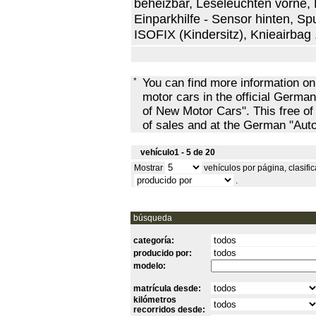
beheizbar, Leseleuchten vorne, B
Einparkhilfe - Sensor hinten, S
ISOFIX (Kindersitz), Knieairbag 
*
You can find more information o
motor cars in the official Ger
of New Motor Cars". This free of
of sales and at the German "Au
vehículo1 - 5 de 20
Mostrar
vehículos por página, clasif
.
búsqueda
categoría:
producido por:
modelo:
matrícula desde:
kilómetros
recorridos desde: