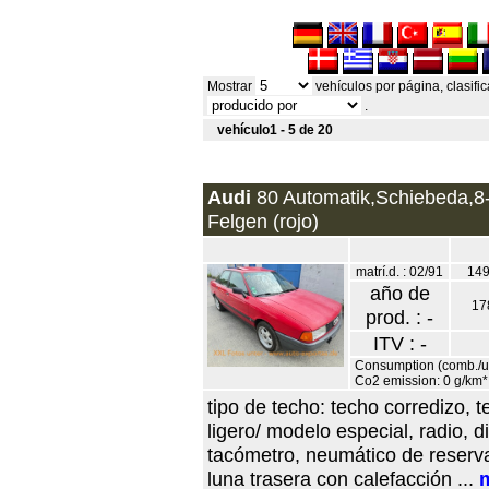
Mostrar
vehículos por página, clasif
.
vehículo1 - 5 de 20
Audi
80 Automatik,Schiebeda,8-
Felgen (rojo)
matrí.d. : 02/91
149
año de
17
prod. : -
ITV : -
Consumption (comb./urb
Co2 emission: 0 g/km*
tipo de techo: techo corredizo, 
ligero/ modelo especial, radio, d
tacómetro, neumático de reserva,
luna trasera con calefacción ...