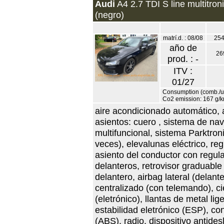
Audi
A4 2.7 TDI S line multitron
(negro)
matrí.d. : 08/08
254
año de
26
prod. : -
ITV :
01/27
Consumption (comb./urb
Co2 emission: 167 g/
aire acondicionado automático, 
asientos: cuero , sistema de na
multifuncional, sistema Parktroni
veces), elevalunas eléctrico, reg
asiento del conductor con regul
delanteros, retrovisor graduable 
delantero, airbag lateral (delant
centralizado (con telemando), ci
(eletrónico), llantas de metal l
estabilidad eletrónico (ESP), co
(ABS), radio, dispositivo antides