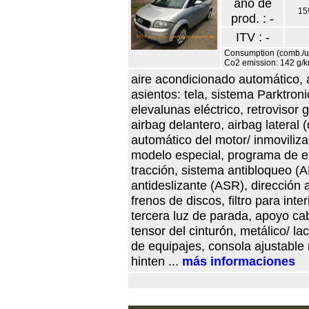
año de
15
prod. : -
ITV : -
Consumption (comb./urb
Co2 emission: 142 g/
aire acondicionado automático, 
asientos: tela, sistema Parktroni
elevalunas eléctrico, retrovisor 
airbag delantero, airbag lateral (
automático del motor/ inmovilizad
modelo especial, programa de es
tracción, sistema antibloqueo (AB
antideslizante (ASR), dirección a
frenos de discos, filtro para inte
tercera luz de parada, apoyo ca
tensor del cinturón, metálico/ l
de equipajes, consola ajustable 
hinten ...
más informaciones