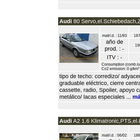
Audi
80 Servo,el.Schiebedach,ZV
matrí.d. : 11/93
187
año de
19
prod. : -
ITV : -
Consumption (comb./urb
Co2 emission: 0 g/km*
tipo de techo: corredizo/ adyacen
graduable eléctrico, cierre cent
cassette, radio, Spoiler, apoyo 
metálico/ lacas especiales ...
má
Audi
A2 1.6 Klimatronic,PTS,el.F
matrí.d. : 06/02
186