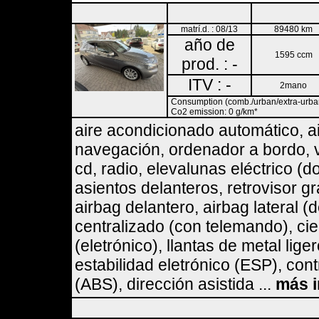
matrí.d. : 08/13
89480 km
año de
1595 ccm
prod. : -
ITV : -
2mano
Consumption (comb./urban/extra-urban)
Co2 emission: 0 g/km*
aire acondicionado automático, a
navegación, ordenador a bordo, vo
cd, radio, elevalunas eléctrico (d
asientos delanteros, retrovisor gr
airbag delantero, airbag lateral (
centralizado (con telemando), cie
(eletrónico), llantas de metal li
estabilidad eletrónico (ESP), cont
(ABS), dirección asistida ...
más 