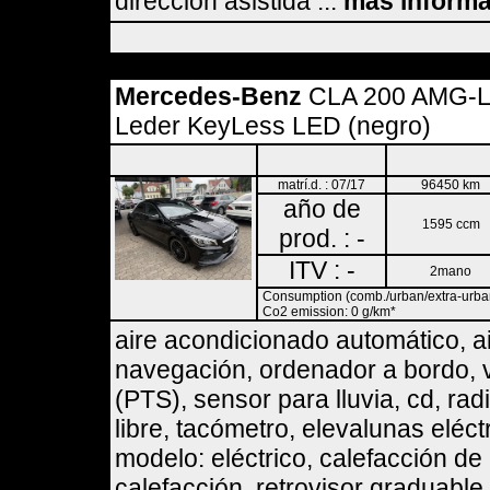
dirección asistida ...
más inform
Mercedes-Benz
CLA 200 AMG-L
Leder KeyLess LED (negro)
matrí.d. : 07/17
96450 km
año de
1595 ccm
prod. : -
ITV : -
2mano
Consumption (comb./urban/extra-urban)
Co2 emission: 0 g/km*
aire acondicionado automático, a
navegación, ordenador a bordo, v
(PTS), sensor para lluvia, cd, ra
libre, tacómetro, elevalunas eléct
modelo: eléctrico, calefacción de
calefacción, retrovisor graduable 