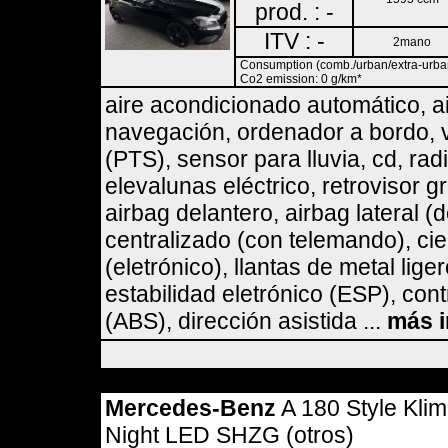
prod. : -
ITV : -
2mano
Consumption (comb./urban/extra-urban)
Co2 emission: 0 g/km*
aire acondicionado automático, a
navegación, ordenador a bordo, v
(PTS), sensor para lluvia, cd, rad
elevalunas eléctrico, retrovisor g
airbag delantero, airbag lateral (
centralizado (con telemando), cie
(eletrónico), llantas de metal li
estabilidad eletrónico (ESP), cont
(ABS), dirección asistida ...
más 
Mercedes-Benz
A 180 Style Kli
Night LED SHZG (otros)