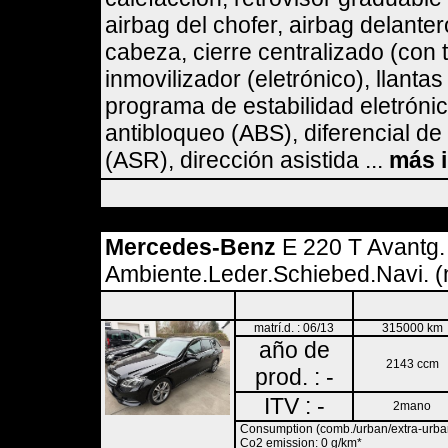
airbag del chofer, airbag delanter
cabeza, cierre centralizado (con 
inmovilizador (eletrónico), llanta
programa de estabilidad eletrónic
antibloqueo (ABS), diferencial de
(ASR), dirección asistida ...
más 
Mercedes-Benz
E 220 T Avantg.
Ambiente.Leder.Schiebed.Navi. (
matrí.d. : 06/13
315000 km
año de
2143 ccm
prod. : -
ITV : -
2mano
Consumption (comb./urban/extra-urban)
Co2 emission: 0 g/km*