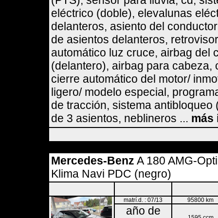
(PTS), sensor para lluvia, cd, si
eléctrico (doble), elevalunas eléc
delanteros, asiento del conductor
de asientos delanteros, retrovisor
automático luz cruce, airbag del c
(delantero), airbag para cabeza, 
cierre automático del motor/ inmov
ligero/ modelo especial, programa
de tracción, sistema antibloqueo (
de 3 asientos, neblineros ...
más 
Mercedes-Benz
A 180 AMG-Optik
Klima Navi PDC (negro)
matrí.d. : 07/13
95800 km
año de
1595 ccm