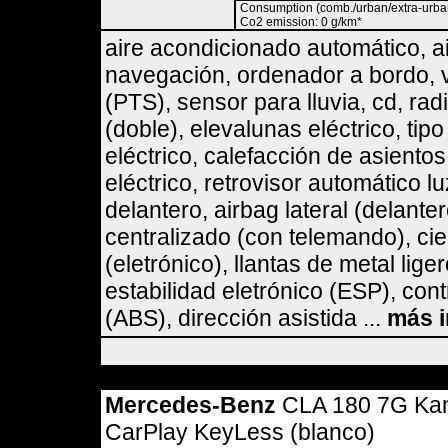
Consumption (comb./urban/extra-urban)
Co2 emission: 0 g/km*
aire acondicionado automático, a
navegación, ordenador a bordo, v
(PTS), sensor para lluvia, cd, rad
(doble), elevalunas eléctrico, tip
eléctrico, calefacción de asiento
eléctrico, retrovisor automático l
delantero, airbag lateral (delante
centralizado (con telemando), cie
(eletrónico), llantas de metal li
estabilidad eletrónico (ESP), cont
(ABS), dirección asistida ...
más 
Mercedes-Benz
CLA 180 7G Kam
CarPlay KeyLess (blanco)