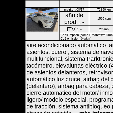
matrí.d. : 08/17
72850 km
año de
1595 ccm
prod. : -
ITV : -
2mano
Consumption (comb./urban/extra-urban)
Co2 emission: 0 g/km*
aire acondicionado automático, a
asientos: cuero , sistema de nav
multifuncional, sistema Parktronic
tacómetro, elevalunas eléctrico (
de asientos delanteros, retrovisor
automático luz cruce, airbag del c
(delantero), airbag para cabeza, 
cierre automático del motor/ inmov
ligero/ modelo especial, programa
de tracción, sistema antibloqueo 