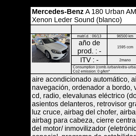
Mercedes-Benz
A 180 Urban AM
Xenon Leder Sound (blanco)
matrí.d. : 06/13
96500 km
año de
1595 ccm
prod. : -
ITV : -
2mano
Consumption (comb./urban/extra-urban)
Co2 emission: 0 g/km*
aire acondicionado automático, a
navegación, ordenador a bordo, vo
cd, radio, elevalunas eléctrico (d
asientos delanteros, retrovisor gr
luz cruce, airbag del chofer, airba
airbag para cabeza, cierre centra
del motor/ inmovilizador (eletróni