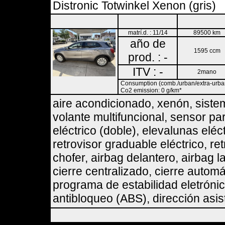
Distronic Totwinkel Xenon (gris)
matrí.d. : 11/14
89500 km
año de
1595 ccm
prod. : -
ITV : -
2mano
Consumption (comb./urban/extra-urban)
Co2 emission: 0 g/km*
aire acondicionado, xenón, sist
volante multifuncional, sensor par
eléctrico (doble), elevalunas eléc
retrovisor graduable eléctrico, re
chofer, airbag delantero, airbag l
cierre centralizado, cierre automá
programa de estabilidad eletrónic
antibloqueo (ABS), dirección asist