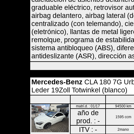
graduable eléctrico, retrovisor au
airbag delantero, airbag lateral (
centralizado (con telemando), cie
(eletrónico), llantas de metal lig
remolque, programa de estabilidad
sistema antibloqueo (ABS), difere
antideslizante (ASR), dirección as
Mercedes-Benz
CLA 180 7G Ur
Leder 19Zoll Totwinkel (blanco)
matrí.d. : 01/17
94500 km
año de
1595 ccm
prod. : -
ITV : -
2mano