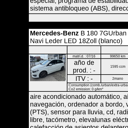
especial, programa de estabilidad
sistema antibloqueo (ABS), direcci
Mercedes-Benz
B 180 7GUrban
Navi Leder LED 18Zoll (blanco)
matrí.d. : 07/16
99650 km
año de
1595 ccm
prod. : -
ITV : -
2mano
Consumption (comb./urban/extra-urban)
Co2 emission: 0 g/km*
aire acondicionado automático, a
navegación, ordenador a bordo, v
(PTS), sensor para lluvia, cd, ra
libre, tacómetro, elevalunas eléct
calefacción de asientos delanteros