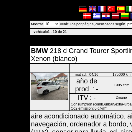
Mostrar
vehículos por página, clasificados según
vehículo1 - 10 de 21
BMW
218 d Grand Tourer Sportli
Xenon (blanco)
matrí.d. : 04/16
175000 km
año de
1995 ccm
prod. : -
ITV : -
2mano
Consumption (comb./urban/extra-urban)
Co2 emission: 0 g/km*
aire acondicionado automático, a
navegación, ordenador a bordo, v