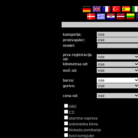
Nadaljnje iskanje
kategorija:
proizvajalec:
model:
prva registracija
od:
kilometraa od:
moč od:
barva:
gorivo:
cena od:
ABS
CD
alarmna naprava
avtomatska klima
blokada pomikanja
bord kompjuter