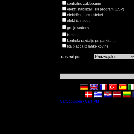
centralno zaklepanje
elektr. stabilizacijski program (ESP)
električni pomik stekel
električni sedei
gretje sedeev
klima
kontrola razdalje pri parkiranju
lita platiča iz lahke kovine
razvrsti po:
CarCopy.com - CarHPM