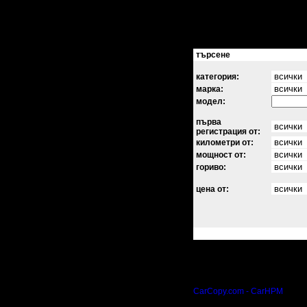
търсене
категория:
марка:
модел:
първа
регистрация от:
километри от:
мощност от:
гориво:
цена от:
CarCopy.com - CarHPM