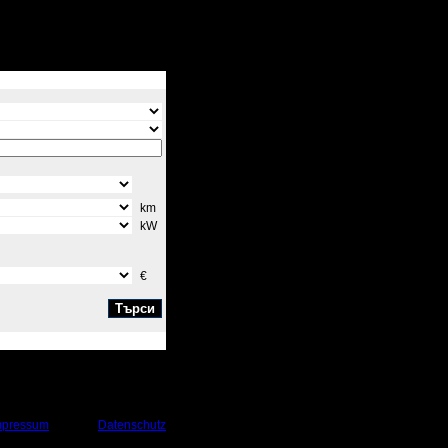
km
kW
€
mpressum
Datenschutz