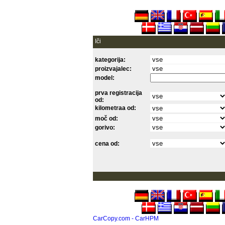
Iči
kategorija:
proizvajalec:
model:
prva registracija
od:
kilometraa od:
moč od:
gorivo:
cena od:
CarCopy.com - CarHPM