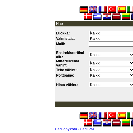
Hae
Luokka:
Valmistaja:
Malli:
Ensirekisteröinti
alk.:
Mittarilukema
vähint.:
Teho vähint.:
Polttoaine:
Hinta vähint.:
CarCopy.com - CarHPM