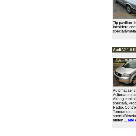
Tip pavilion: t
Închidere cent
specială/metal
Audi
A2 1.6 Kl
Automat aer co
Acţionare elec
Airbag copilot
specială, Prog
Radio, Control
Termometru ext
specială/metal
hinten ...
alte 