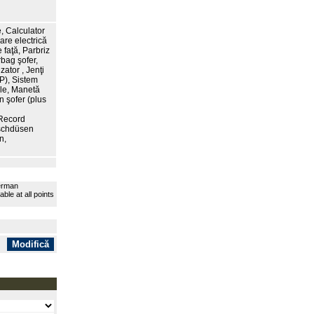
, Calculator
are electrică
 faţă, Parbriz
rbag şofer,
zator , Jenţi
P), Sistem
ele, Manetă
n şofer (plus
 Record
aschdüsen
n,
German
le at all points