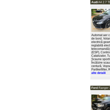
Audi
A4 2.7 TD
Automat aer co
de bord, Volan
electrică geam
reglabilă elect
telecomandă), 
(ESP), Control
Catalizator, T
Scaune sport/
Încălzire scau
centură, Vopse
Partikelfilter
alte detalii
Ford
Ranger 3