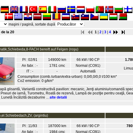
maşini / pagină, sortate după
.
 de la 20
1
|
2
|
3
|
4
atik,Schiebeda,8-FACH bereift auf Felgen (roşu)
PI : 02/91
149000 km
66 kW / 90 CP
1.78
An fabr. : -
1781 cmc
Normal (CO91)
Limuz
IT : -
-
Automată
Consumption (comb./urban/extra-urban): 0,0/0,0/0,0 l/100 km*
Co2 emission: 0 g/km*
trapă glisantă, Variantă constructivă pavilion: mecanic, Jenţi aluminiu/comandă spec
, Pneuri de iarnă, Turometru, Roată de rezervă, Lampă de poziţie pentru ceaţă, Ge
 Lunetă încălzită dezaburire ...
alte detalii
,el.Schiebedach,ZV, (argintiu)
PI : 11/93
187000 km
66 kW / 90 CP
780
An fabr. : -
1984 cmc
Normal (CO91)