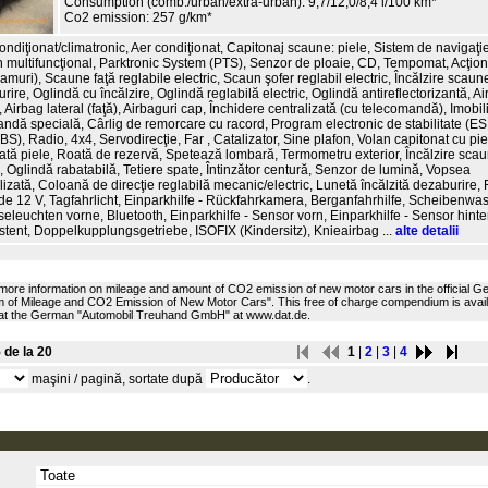
Consumption (comb./urban/extra-urban): 9,7/12,0/8,4 l/100 km*
Co2 emission: 257 g/km*
ndiţionat/climatronic, Aer condiţionat, Capitonaj scaune: piele, Sistem de navigaţie
n multifuncţional, Parktronic System (PTS), Senzor de ploaie, CD, Tempomat, Acţion
muri), Scaune faţă reglabile electric, Scaun şofer reglabil electric, Încălzire scaune
urire, Oglindă cu încălzire, Oglindă reglabilă electric, Oglindă antireflectorizantă, Ai
, Airbag lateral (faţă), Airbaguri cap, Închidere centralizată (cu telecomandă), Imobili
ndă specială, Cârlig de remorcare cu racord, Program electronic de stabilitate (ES
BS), Radio, 4x4, Servodirecţie, Far , Catalizator, Sine plafon, Volan capitonat cu pi
ată piele, Roată de rezervă, Spetează lombară, Termometru exterior, Încălzire scau
, Oglindă rabatabilă, Tetiere spate, Întinzător centură, Senzor de lumină, Vopsea
izată, Coloană de direcţie reglabilă mecanic/electric, Lunetă încălzită dezaburire,
de 12 V, Tagfahrlicht, Einparkhilfe - Rückfahrkamera, Berganfahrhilfe, Scheibenw
eleuchten vorne, Bluetooth, Einparkhilfe - Sensor vorn, Einparkhilfe - Sensor hinte
stent, Doppelkupplungsgetriebe, ISOFIX (Kindersitz), Knieairbag ...
alte detalii
 more information on mileage and amount of CO2 emission of new motor cars in the official 
of Mileage and CO2 Emission of New Motor Cars". This free of charge compendium is availab
 at the German "Automobil Treuhand GmbH" at www.dat.de.
 de la 20
1
|
2
|
3
|
4
maşini / pagină, sortate după
.