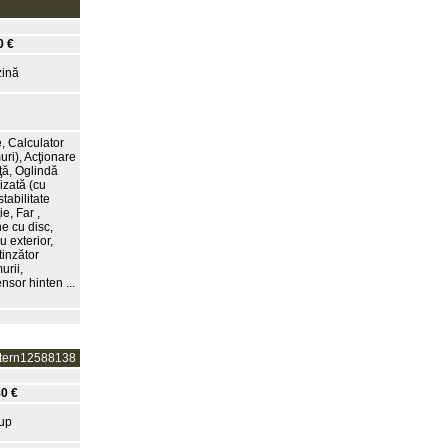
0 €
ină
, Calculator
uri), Acţionare
aţă, Oglindă
lizată (cu
tabilitate
e, Far ,
ne cu disc,
 exterior,
tinzător
urii,
nsor hinten ...
ntern12588138
0 €
up