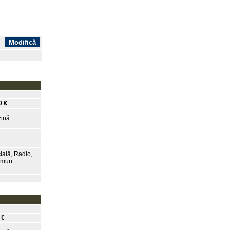
0 €
ină
ială, Radio,
amuri
 €