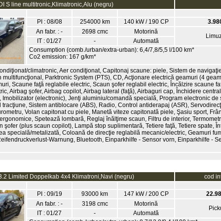
I S line multitronic,Klimatronic,Alu (negru)
PI : 08/08
254000 km
140 kW / 190 CP
3.98
An fabr. : -
2698 cmc
Motorină
Limuz
IT : 01/27
-
Automată
Consumption (comb./urban/extra-urban): 6,4/7,8/5,5 l/100 km*
Co2 emission: 167 g/km*
ndiţionat/climatronic, Aer condiţionat, Capitonaj scaune: piele, Sistem de navigaţie
 multifuncţional, Parktronic System (PTS), CD, Acţionare electrică geamuri (4 geam
uri, Scaune faţă reglabile electric, Scaun şofer reglabil electric, Încălzire scaune f
ric, Airbag şofer, Airbag copilot, Airbag lateral (faţă), Airbaguri cap, Închidere centra
Imobilizator (electronic), Jenţi aluminiu/comandă specială, Program electronic de s
 tracţiune, Sistem antiblocare (ABS), Radio, Control antiderapaj (ASR), Servodirecţi
urometru, Volan capitonat cu piele, Manetă viteze capitonată piele, Şasiu sport, Frâ
ergonomice, Spetează lombară, Reglaj înălţime scaun, Filtru de interior, Termometru
n şofer (plus scaun copilot), Lampă stop suplimentară, Tetiere faţă, Tetiere spate, În
a specială/metalizată, Coloană de direcţie reglabilă mecanic/electric, Geamuri fum
, Reifendruckverlust-Warnung, Bluetooth, Einparkhilfe - Sensor vorn, Einparkhilfe - Se
.2 Limited Doppelkab 4x4 Klimatroni,Navi (negru)
cod i
PI : 09/19
93000 km
147 kW / 200 CP
22.98
An fabr. : -
3198 cmc
Motorină
Pick
IT : 01/27
-
Automată