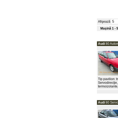
Afişează
Maşină 1 - 5
Audi
80 Autom
Tip pavilion: 
Servodirecţie
termoizolante,
Audi
80 Servo