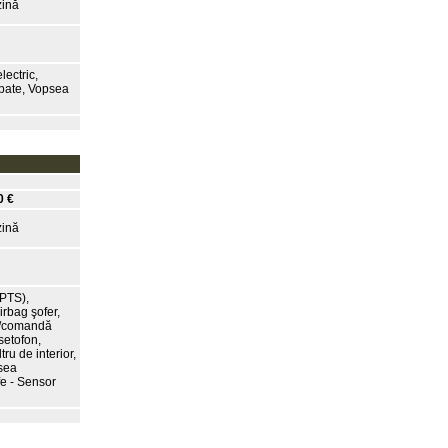
ină
lectric,
 spate, Vopsea
0 €
ină
(PTS),
irbag şofer,
niu/comandă
setofon,
ru de interior,
psea
fe - Sensor