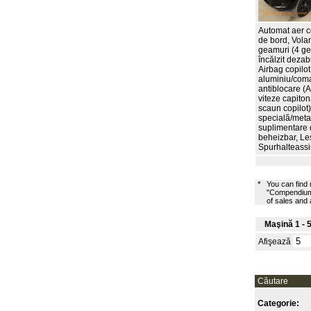
Automat aer co
de bord, Vola
geamuri (4 gea
încălzit dezab
Airbag copilot
aluminiu/coma
antiblocare (A
viteze capiton
scaun copilot)
specială/metal
suplimentare 
beheizbar, Les
Spurhalteassi
*
You can find
"Compendium 
of sales and
Maşină 1 - 5
Afişează
Căutare
Categorie: