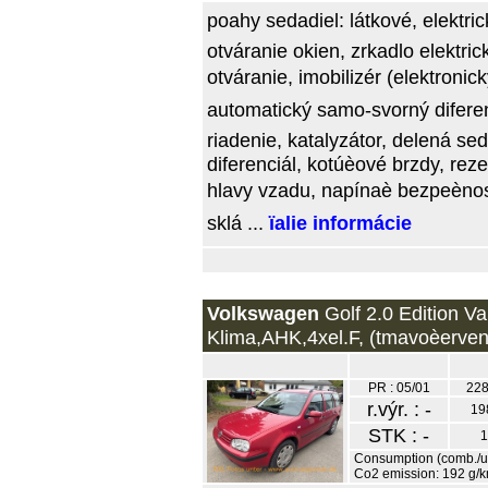
poahy sedadiel: látkové, elektri
otváranie okien, zrkadlo elektri
otváranie, imobilizér (elektronický
automatický samo-svorný diferen
riadenie, katalyzátor, delená s
diferenciál, kotúèové brzdy, rez
hlavy vzadu, napínaè bezpeènost
sklá ...
ïalie informácie
Volkswagen
Golf 2.0 Edition Va
Klima,AHK,4xel.F, (tmavoèerven
PR : 05/01
228
r.výr. : -
19
STK : -
1
Consumption (comb./urb
Co2 emission: 192 g/