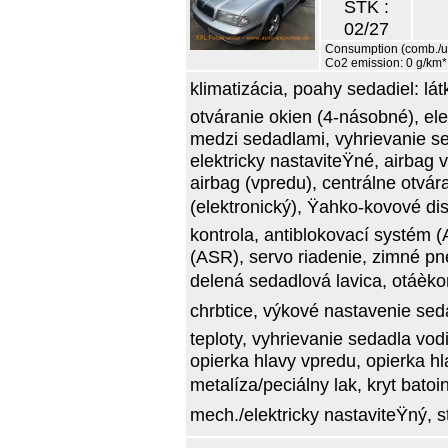
STK :
02/27
Consumption (comb./urb
Co2 emission: 0 g/km*
klimatizácia, poahy sedadiel: lá
otváranie okien (4-násobné), ele
medzi sedadlami, vyhrievanie se
elektricky nastaviteŸné, airbag 
airbag (vpredu), centrálne otvár
(elektronický), Ÿahko-kovové disk
kontrola, antiblokovací systém (
(ASR), servo riadenie, zimné pne
delená sedadlová lavica, otáèko
chrbtice, výkové nastavenie sedad
teploty, vyhrievanie sedadla vod
opierka hlavy vpredu, opierka 
metalíza/peciálny lak, kryt bato
mech./elektricky nastaviteŸný, st