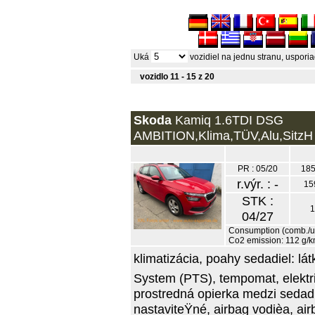
Uká
vozidiel na jednu stranu, uspor
vozidlo 11 - 15 z 20
Skoda
Kamiq 1.6TDI DSG
AMBITION,Klima,TÜV,Alu,SitzH 
PR : 05/20
185
r.výr. : -
15
STK :
1
04/27
Consumption (comb./urb
Co2 emission: 112 g/
klimatizácia, poahy sedadiel: lá
System (PTS), tempomat, elektri
prostredná opierka medzi sedadl
nastaviteŸné, airbag vodièa, ai