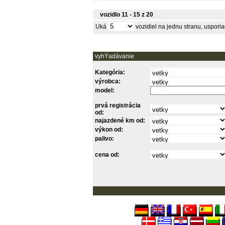
vozidlo 11 - 15 z 20
Uká
vozidiel na jednu stranu, uspor
vyhŸadávanie
Kategória:
výrobca:
model:
prvá registrácia
od:
najazdené km od:
výkon od:
palivo:
cena od: