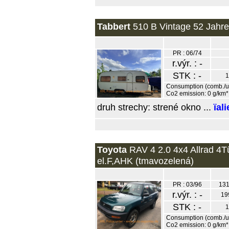
Tabbert
510 B Vintage 52 Jahre 
PR : 06/74
r.výr. : -
STK : -
1
Consumption (comb./urb
Co2 emission: 0 g/km*
druh strechy: strené okno ...
ïal
Toyota
RAV 4 2.0 4x4 Allrad 4T
el.F,AHK (tmavozelená)
PR : 03/96
131
r.výr. : -
19
STK : -
1
Consumption (comb./ur
Co2 emission: 0 g/km*