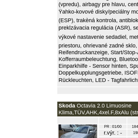
(vpredu), airbagy pre hlavu, ce
Ÿahko-kovové disky/peciálny mo
(ESP), trakèná kontrola, antiblo
preklzávacia regulácia (ASR), serv
výkové nastavenie sedadiel, meta
priestoru, ohrievané zadné sklo, 
Reifendruckanzeige, Start/Stop-A
Kofferraumbeleuchtung, Bluetoot
Einparkhilfe - Sensor hinten, Sp
Doppelkupplungsgetriebe, ISOFIX
Rückleuchten, LED - Tagfahrlicht
Skoda
Octavia 2.0 Limuosine
Klima,TÜV,AHK,4xel.F,8xAlu (st
PR : 01/00
184
r.výr. : -
19