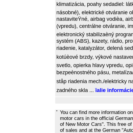
klimatizácia, poahy sedadiel: lát
násobné), elektrické otváranie o
nastaviteŸné, airbag vodièa, ai
(vpredu), centrálne otváranie, imo
elektronický stabilizaèný progra
systém (ABS), kazety, rádio, pro
riadenie, katalyzátor, delená seda
kotúèové brzdy, výkové nastaveni
svetlo, opierka hlavy vpredu, op
bezpeènostného pásu, metalíza/p
ståp riadenia mech./elektricky na
zadného skla ...
ïalie informáci
*
You can find more information o
motor cars in the official Ger
of New Motor Cars". This free of
of sales and at the German "Au