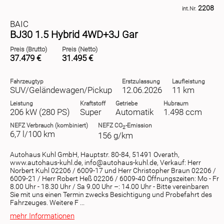
2208
int.Nr.
BAIC
BJ30 1.5 Hybrid 4WD+3J Gar
Preis (Brutto)
Preis (Netto)
37.479 €
31.495 €
Fahrzeugtyp
Erstzulassung
Laufleistung
SUV/Geländewagen/Pickup
12.06.2026
11 km
Leistung
Kraftstoff
Getriebe
Hubraum
206 kW (280 PS)
Super
Automatik
1.498 ccm
NEFZ
Verbrauch (kombiniert)
NEFZ
CO
-Emission
2
6,7 l/100 km
156 g/km
Autohaus Kuhl GmbH, Hauptstr. 80-84, 51491 Overath,
www.autohaus-kuhl.de, info@autohaus-kuhl.de, Verkauf: Herr
Norbert Kuhl 02206 / 6009-17 und Herr Christopher Braun 02206 /
6009-21 / Herr Robert Heß 02206 / 6009-40 Öffnungszeiten: Mo - Fr
8.00 Uhr - 18.30 Uhr / Sa 9.00 Uhr –: 14.00 Uhr - Bitte vereinbaren
Sie mit uns einen Termin zwecks Besichtigung und Probefahrt des
Fahrzeuges. Weitere F ...
mehr Informationen