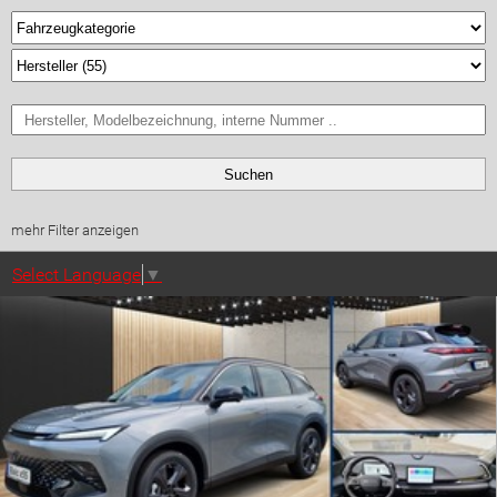
Suchen
mehr Filter anzeigen
Select Language
▼
Ausstattungsmerkmale
Allrad
BiXenon
Dachart: Schiebedach
Klimaautomatik/Klimatronic