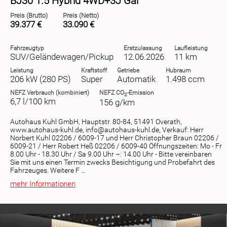
BJ30 1.5 Hybrid 4WD+3J Gar
Preis (Brutto)
Preis (Netto)
39.377 €
33.090 €
Fahrzeugtyp
Erstzulassung
Laufleistung
SUV/Geländewagen/Pickup
12.06.2026
11 km
Leistung
Kraftstoff
Getriebe
Hubraum
206 kW (280 PS)
Super
Automatik
1.498 ccm
NEFZ
Verbrauch (kombiniert)
NEFZ
CO
-Emission
2
6,7 l/100 km
156 g/km
Autohaus Kuhl GmbH, Hauptstr. 80-84, 51491 Overath,
www.autohaus-kuhl.de, info@autohaus-kuhl.de, Verkauf: Herr
Norbert Kuhl 02206 / 6009-17 und Herr Christopher Braun 02206 /
6009-21 / Herr Robert Heß 02206 / 6009-40 Öffnungszeiten: Mo - Fr
8.00 Uhr - 18.30 Uhr / Sa 9.00 Uhr –: 14.00 Uhr - Bitte vereinbaren
Sie mit uns einen Termin zwecks Besichtigung und Probefahrt des
Fahrzeuges. Weitere F ...
mehr Informationen