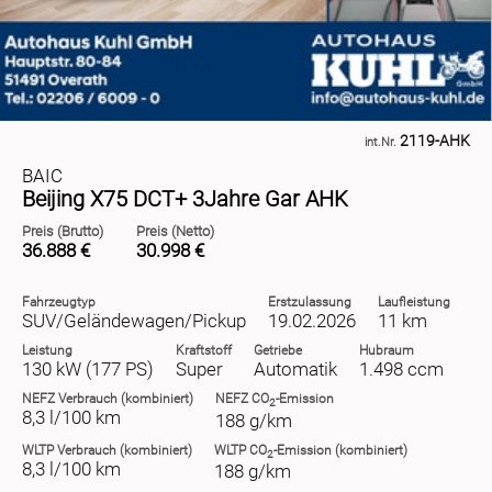
2119-AHK
int.Nr.
BAIC
Beijing X75 DCT+ 3Jahre Gar AHK
Preis (Brutto)
Preis (Netto)
36.888 €
30.998 €
Fahrzeugtyp
Erstzulassung
Laufleistung
SUV/Geländewagen/Pickup
19.02.2026
11 km
Leistung
Kraftstoff
Getriebe
Hubraum
130 kW (177 PS)
Super
Automatik
1.498 ccm
NEFZ
Verbrauch (kombiniert)
NEFZ
CO
-Emission
2
8,3 l/100 km
188 g/km
WLTP
Verbrauch (kombiniert)
WLTP
CO
-Emission (kombiniert)
2
8,3 l/100 km
188 g/km