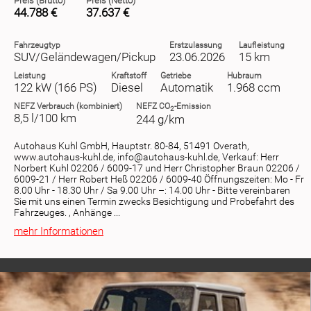
Preis (Brutto)
Preis (Netto)
44.788 €
37.637 €
Fahrzeugtyp
Erstzulassung
Laufleistung
SUV/Geländewagen/Pickup
23.06.2026
15 km
Leistung
Kraftstoff
Getriebe
Hubraum
122 kW (166 PS)
Diesel
Automatik
1.968 ccm
NEFZ
Verbrauch (kombiniert)
NEFZ
CO
-Emission
2
8,5 l/100 km
244 g/km
Autohaus Kuhl GmbH, Hauptstr. 80-84, 51491 Overath,
www.autohaus-kuhl.de, info@autohaus-kuhl.de, Verkauf: Herr
Norbert Kuhl 02206 / 6009-17 und Herr Christopher Braun 02206 /
6009-21 / Herr Robert Heß 02206 / 6009-40 Öffnungszeiten: Mo - Fr
8.00 Uhr - 18.30 Uhr / Sa 9.00 Uhr –: 14.00 Uhr - Bitte vereinbaren
Sie mit uns einen Termin zwecks Besichtigung und Probefahrt des
Fahrzeuges. , Anhänge ...
mehr Informationen