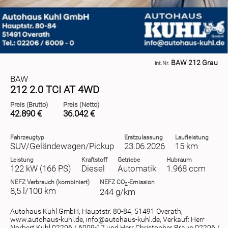
BAW 212 Grau
int.Nr.
BAW
212 2.0 TCI AT 4WD
Preis (Brutto)
Preis (Netto)
42.890 €
36.042 €
Fahrzeugtyp
Erstzulassung
Laufleistung
SUV/Geländewagen/Pickup
23.06.2026
15 km
Leistung
Kraftstoff
Getriebe
Hubraum
122 kW (166 PS)
Diesel
Automatik
1.968 ccm
NEFZ
Verbrauch (kombiniert)
NEFZ
CO
-Emission
2
8,5 l/100 km
244 g/km
Autohaus Kuhl GmbH, Hauptstr. 80-84, 51491 Overath,
www.autohaus-kuhl.de, info@autohaus-kuhl.de, Verkauf: Herr
Norbert Kuhl 02206 / 6009-17 und Herr Christopher Braun 02206 /