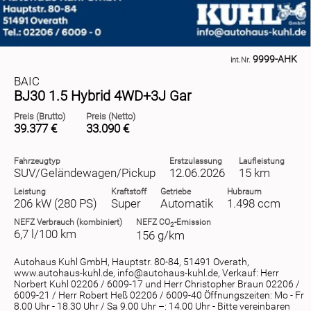
9999-AHK
int.Nr.
BAIC
BJ30 1.5 Hybrid 4WD+3J Gar
Preis (Brutto)
Preis (Netto)
39.377 €
33.090 €
Fahrzeugtyp
Erstzulassung
Laufleistung
SUV/Geländewagen/Pickup
12.06.2026
15 km
Leistung
Kraftstoff
Getriebe
Hubraum
206 kW (280 PS)
Super
Automatik
1.498 ccm
NEFZ
Verbrauch (kombiniert)
NEFZ
CO
-Emission
2
6,7 l/100 km
156 g/km
Autohaus Kuhl GmbH, Hauptstr. 80-84, 51491 Overath,
www.autohaus-kuhl.de, info@autohaus-kuhl.de, Verkauf: Herr
Norbert Kuhl 02206 / 6009-17 und Herr Christopher Braun 02206 /
6009-21 / Herr Robert Heß 02206 / 6009-40 Öffnungszeiten: Mo - Fr
8.00 Uhr - 18.30 Uhr / Sa 9.00 Uhr –: 14.00 Uhr - Bitte vereinbaren