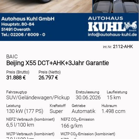
2112-AHK
int.Nr.
BAIC
Beijing X55 DCT+AHK+3Jahr Garantie
Preis (Brutto)
Preis (Netto)
31.888 €
26.797 €
Fahrzeugtyp
Erstzulassung
Laufleistung
SUV/Geländewagen/Pickup
30.06.2026
15 km
Leistung
Kraftstoff
Getriebe
Hubraum
130 kW (177 PS)
Super
Automatik
1.498 ccm
NEFZ
Verbrauch (kombiniert)
NEFZ
CO
-Emission
2
6,5 l/100 km
166 g/km
WLTP
Verbrauch (kombiniert)
WLTP
CO
-Emission (kombiniert)
2