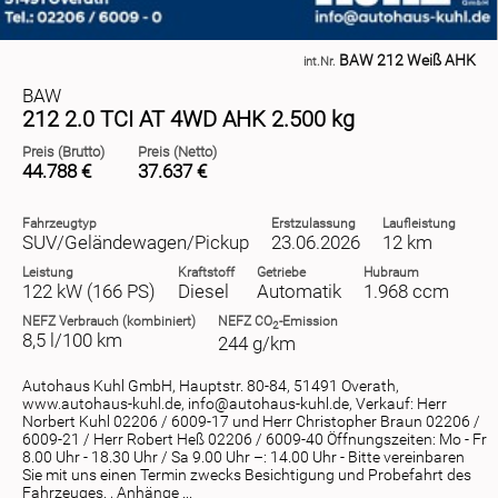
BAW 212 Weiß AHK
int.Nr.
BAW
212 2.0 TCI AT 4WD AHK 2.500 kg
Preis (Brutto)
Preis (Netto)
44.788 €
37.637 €
Fahrzeugtyp
Erstzulassung
Laufleistung
SUV/Geländewagen/Pickup
23.06.2026
12 km
Leistung
Kraftstoff
Getriebe
Hubraum
122 kW (166 PS)
Diesel
Automatik
1.968 ccm
NEFZ
Verbrauch (kombiniert)
NEFZ
CO
-Emission
2
8,5 l/100 km
244 g/km
Autohaus Kuhl GmbH, Hauptstr. 80-84, 51491 Overath,
www.autohaus-kuhl.de, info@autohaus-kuhl.de, Verkauf: Herr
Norbert Kuhl 02206 / 6009-17 und Herr Christopher Braun 02206 /
6009-21 / Herr Robert Heß 02206 / 6009-40 Öffnungszeiten: Mo - Fr
8.00 Uhr - 18.30 Uhr / Sa 9.00 Uhr –: 14.00 Uhr - Bitte vereinbaren
Sie mit uns einen Termin zwecks Besichtigung und Probefahrt des
Fahrzeuges. , Anhänge ...