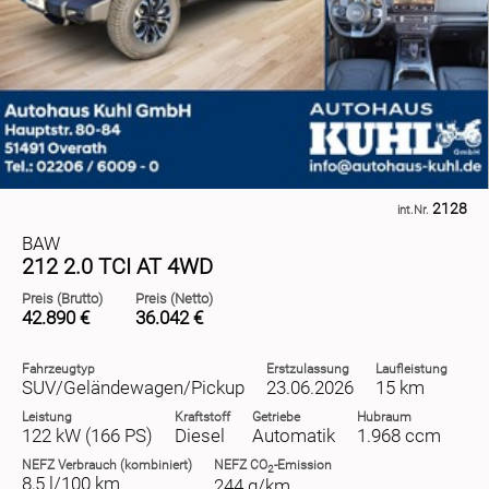
2128
int.Nr.
BAW
212 2.0 TCI AT 4WD
Preis (Brutto)
Preis (Netto)
42.890 €
36.042 €
Fahrzeugtyp
Erstzulassung
Laufleistung
SUV/Geländewagen/Pickup
23.06.2026
15 km
Leistung
Kraftstoff
Getriebe
Hubraum
122 kW (166 PS)
Diesel
Automatik
1.968 ccm
NEFZ
Verbrauch (kombiniert)
NEFZ
CO
-Emission
2
8,5 l/100 km
244 g/km