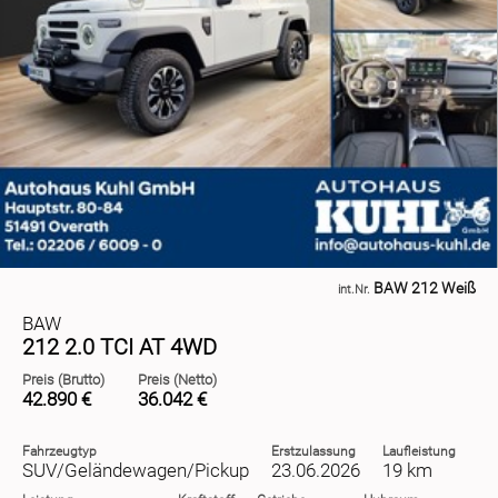
BAW 212 Weiß
int.Nr.
BAW
212 2.0 TCI AT 4WD
Preis (Brutto)
Preis (Netto)
42.890 €
36.042 €
Fahrzeugtyp
Erstzulassung
Laufleistung
SUV/Geländewagen/Pickup
23.06.2026
19 km