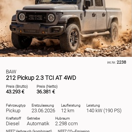
2238
int.Nr.
BAW
212 Pickup 2.3 TCI AT 4WD
Preis (Brutto)
Preis (Netto)
43.293 €
36.381 €
Fahrzeugtyp
Erstzulassung
Laufleistung
Leistung
Pickup
23.06.2026
12 km
140 kW (190 PS)
Kraftstoff
Getriebe
Hubraum
Diesel
Automatik
2.298 ccm
NEFZ
Verbrauch (kombiniert)
NEFZ
CO
-Emission