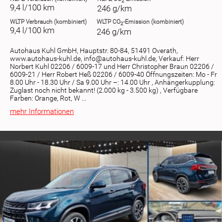
2
9,4 l/100 km
246 g/km
WLTP
Verbrauch (kombiniert)
WLTP
CO
-Emission (kombiniert)
2
9,4 l/100 km
246 g/km
Autohaus Kuhl GmbH, Hauptstr. 80-84, 51491 Overath,
www.autohaus-kuhl.de, info@autohaus-kuhl.de, Verkauf: Herr
Norbert Kuhl 02206 / 6009-17 und Herr Christopher Braun 02206 /
6009-21 / Herr Robert Heß 02206 / 6009-40 Öffnungszeiten: Mo - Fr
8.00 Uhr - 18.30 Uhr / Sa 9.00 Uhr –: 14.00 Uhr , Anhängerkupplung:
Zuglast noch nicht bekannt! (2.000 kg - 3.500 kg) , Verfügbare
Farben: Orange, Rot, W ...
mehr Informationen