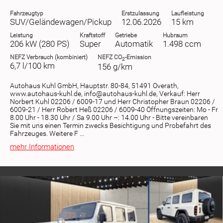
Fahrzeugtyp
Erstzulassung
Laufleistung
SUV/Geländewagen/Pickup
12.06.2026
15 km
Leistung
Kraftstoff
Getriebe
Hubraum
206 kW (280 PS)
Super
Automatik
1.498 ccm
NEFZ
Verbrauch (kombiniert)
NEFZ
CO
-Emission
2
6,7 l/100 km
156 g/km
Autohaus Kuhl GmbH, Hauptstr. 80-84, 51491 Overath,
www.autohaus-kuhl.de, info@autohaus-kuhl.de, Verkauf: Herr
Norbert Kuhl 02206 / 6009-17 und Herr Christopher Braun 02206 /
6009-21 / Herr Robert Heß 02206 / 6009-40 Öffnungszeiten: Mo - Fr
8.00 Uhr - 18.30 Uhr / Sa 9.00 Uhr –: 14.00 Uhr - Bitte vereinbaren
Sie mit uns einen Termin zwecks Besichtigung und Probefahrt des
Fahrzeuges. Weitere F ...
mehr Informationen