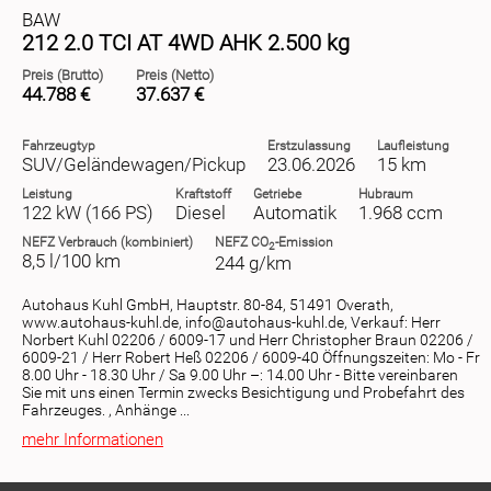
BAW
212 2.0 TCI AT 4WD AHK 2.500 kg
Preis (Brutto)
Preis (Netto)
44.788 €
37.637 €
Fahrzeugtyp
Erstzulassung
Laufleistung
SUV/Geländewagen/Pickup
23.06.2026
15 km
Leistung
Kraftstoff
Getriebe
Hubraum
122 kW (166 PS)
Diesel
Automatik
1.968 ccm
NEFZ
Verbrauch (kombiniert)
NEFZ
CO
-Emission
2
8,5 l/100 km
244 g/km
Autohaus Kuhl GmbH, Hauptstr. 80-84, 51491 Overath,
www.autohaus-kuhl.de, info@autohaus-kuhl.de, Verkauf: Herr
Norbert Kuhl 02206 / 6009-17 und Herr Christopher Braun 02206 /
6009-21 / Herr Robert Heß 02206 / 6009-40 Öffnungszeiten: Mo - Fr
8.00 Uhr - 18.30 Uhr / Sa 9.00 Uhr –: 14.00 Uhr - Bitte vereinbaren
Sie mit uns einen Termin zwecks Besichtigung und Probefahrt des
Fahrzeuges. , Anhänge ...
mehr Informationen