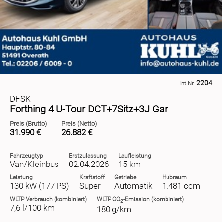
2204
int.Nr.
DFSK
Forthing 4 U-Tour DCT+7Sitz+3J Gar
Preis (Brutto)
Preis (Netto)
31.990 €
26.882 €
Fahrzeugtyp
Erstzulassung
Laufleistung
Van/Kleinbus
02.04.2026
15 km
Leistung
Kraftstoff
Getriebe
Hubraum
130 kW (177 PS)
Super
Automatik
1.481 ccm
WLTP
Verbrauch (kombiniert)
WLTP
CO
-Emission (kombiniert)
2
7,6 l/100 km
180 g/km