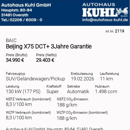
2119
int.Nr.
BAIC
Beijing X75 DCT+ 3Jahre Garantie
Preis (Brutto)
Preis (Netto)
34.990 €
29.403 €
Fahrzeugtyp
Erstzulassung
Laufleistung
SUV/Geländewagen/Pickup
19.02.2026
11 km
Leistung
Kraftstoff
Getriebe
Hubraum
130 kW (177 PS)
Super
Automatik
1.498 ccm
NEFZ
Verbrauch (kombiniert)
NEFZ
CO
-Emission
2
8,3 l/100 km
188 g/km
WLTP
Verbrauch (kombiniert)
WLTP
CO
-Emission (kombiniert)
2
8,3 l/100 km
188 g/km
Autohaus Kuhl GmbH, Hauptstr. 80-84, 51491 Overath,