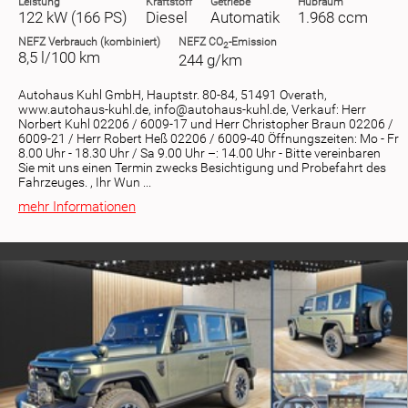
Leistung
Kraftstoff
Getriebe
Hubraum
122 kW (166 PS)
Diesel
Automatik
1.968 ccm
NEFZ
Verbrauch (kombiniert)
NEFZ
CO
-Emission
2
8,5 l/100 km
244 g/km
Autohaus Kuhl GmbH, Hauptstr. 80-84, 51491 Overath,
www.autohaus-kuhl.de, info@autohaus-kuhl.de, Verkauf: Herr
Norbert Kuhl 02206 / 6009-17 und Herr Christopher Braun 02206 /
6009-21 / Herr Robert Heß 02206 / 6009-40 Öffnungszeiten: Mo - Fr
8.00 Uhr - 18.30 Uhr / Sa 9.00 Uhr –: 14.00 Uhr - Bitte vereinbaren
Sie mit uns einen Termin zwecks Besichtigung und Probefahrt des
Fahrzeuges. , Ihr Wun ...
mehr Informationen