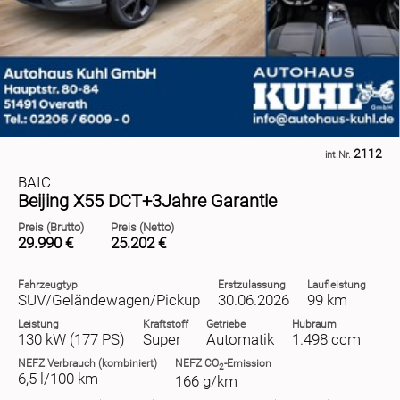
Kurvenlicht/Abbiegelicht
LED - Tagfahrlicht
Leder
Lichtsensor
Navigationssystem
Navigationssystem (mit Fernseher)
Regensensor
Sitzheizung Fahrersitz
Sitzheizung Fahrersitz (plus Beifahrersitz)
2112
int.Nr.
Sitzheizung hinten
BAIC
Sitzheizung vorn
Beijing X55 DCT+3Jahre Garantie
Sportausstattung
Sportfahrwerk
Preis (Brutto)
Preis (Netto)
Sportsitze/Schalensitze
29.990 €
25.202 €
Standheizung
Start/Stop-Automatik
Fahrzeugtyp
Erstzulassung
Laufleistung
Tagfahrlicht
SUV/Geländewagen/Pickup
30.06.2026
99 km
Tempomat
Leistung
Kraftstoff
Getriebe
Hubraum
Xenon
130 kW (177 PS)
Super
Automatik
1.498 ccm
NEFZ
Verbrauch (kombiniert)
NEFZ
CO
-Emission
2
6,5 l/100 km
166 g/km