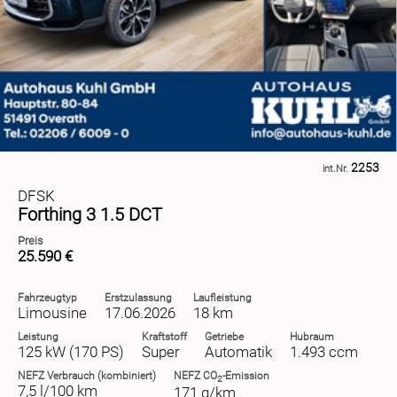
2253
int.Nr.
DFSK
Forthing 3 1.5 DCT
Preis
25.590 €
Fahrzeugtyp
Erstzulassung
Laufleistung
Limousine
17.06.2026
18 km
Leistung
Kraftstoff
Getriebe
Hubraum
125 kW (170 PS)
Super
Automatik
1.493 ccm
NEFZ
Verbrauch (kombiniert)
NEFZ
CO
-Emission
2
7,5 l/100 km
171 g/km