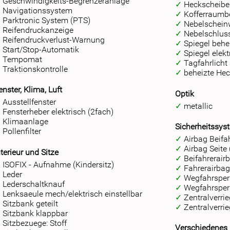
Geschwindigkeits-Begrenzeranlage
Heckscheibe
Navigationssystem
Kofferraumb
Parktronic System (PTS)
Nebelschein
Reifendruckanzeige
Nebelschlus
Reifendruckverlust-Warnung
Spiegel behe
Start/Stop-Automatik
Spiegel elekt
Tempomat
Tagfahrlicht
Traktionskontrolle
beheizte He
enster, Klima, Luft
Optik
Ausstellfenster
metallic
Fensterheber elektrisch (2fach)
Klimaanlage
Sicherheitssys
Pollenfilter
Airbag Beifa
Airbag Seite 
nterieur und Sitze
Beifahrerair
ISOFIX - Aufnahme (Kindersitz)
Fahrerairba
Leder
Wegfahrsper
Lederschaltknauf
Wegfahrsperr
Lenksaeule mech/elektrisch einstellbar
Zentralverri
Sitzbank geteilt
Zentralverri
Sitzbank klappbar
Sitzbezuege: Stoff
Verschiedenes