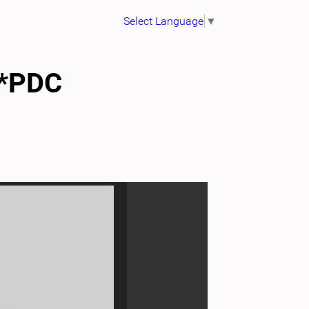
Select Language
▼
A*PDC