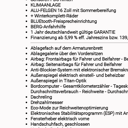
KLIMAANLAGE
ALU-FELGEN 16 Zoll mit Sommerbereifung
+ Winterkomplett-Räder
BLUEtooth-Freisprecheinrichtung
BERG-Anfahrhilfe
1 Jahr deutschlandweit gültige GARANTIE
Finanzierung ab 5,99 % eff. Jahreszins bzw. 139
Ablagefach auf dem Armaturenbrett
Ablagegalerie über den Vordersitzen
Airbag: Frontairbags für Fahrer und Beifahrer - Be
Airbag: Seitenairbags für Fahrer und Beifahrer
Anti-Blockier-System mit elektronischer Bremskr
Außenspiegel elektrisch einstell- und beheizbar
Außenspiegel in Titan-Optik
Bordcomputer - Gesamtkilometerzähler - Tageski
Durchschnittsverbrauch - Reichweite - Durchsch
Dachreling
Drehzahlmesser
Eco-Mode zur Reichweitenoptimierung
Elektronisches Stabilitätsprogramm (ESP) mit An
Fensterheber elektrisch vorne
Handschuhfach, geschlossen