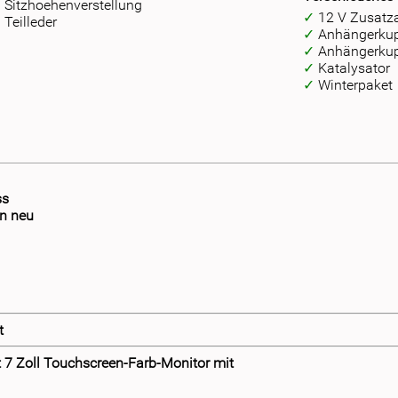
Sitzhoehenverstellung
12 V Zusatz
Teilleder
Anhängerku
Anhängerku
Katalysator
Winterpaket
ss
on neu
t
7 Zoll Touchscreen-Farb-Monitor mit