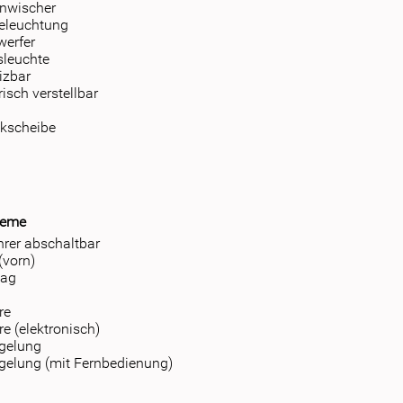
nwischer
eleuchtung
werfer
sleuchte
izbar
risch verstellbar
ckscheibe
teme
hrer abschaltbar
(vorn)
bag
g
re
e (elektronisch)
egelung
egelung (mit Fernbedienung)