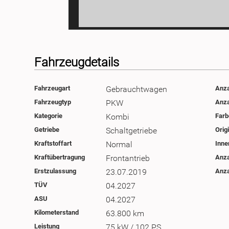
Fahrzeugdetails
Fahrzeugart
Gebrauchtwagen
Anza
Fahrzeugtyp
PKW
Anza
Kategorie
Kombi
Farb
Getriebe
Schaltgetriebe
Orig
Kraftstoffart
Normal
Inne
Kraftübertragung
Frontantrieb
Anza
Erstzulassung
23.07.2019
Anza
TÜV
04.2027
ASU
04.2027
Kilometerstand
63.800 km
Leistung
75 kW / 102 PS