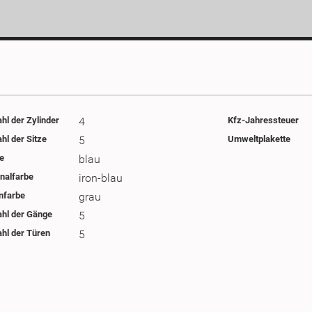
hl der Zylinder
4
Kfz-Jahressteuer
hl der Sitze
5
Umweltplakette
e
blau
inalfarbe
iron-blau
nfarbe
grau
hl der Gänge
5
hl der Türen
5