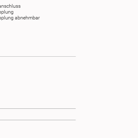
anschluss
pplung
pplung abnehmbar