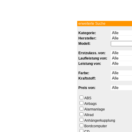
erweiterte Suche
Kategorie:
Hersteller:
Modell:
Erstzulass. von:
Laufleistung von:
Leistung von:
Farbe:
Kraftstoff:
Preis von:
ABS
Airbags
Alarmanlage
Allrad
Anhängerkupplung
Bordcomputer
CD