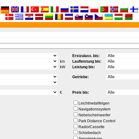
Erstzulass. bis:
km
Laufleistung bis:
kW
Leistung bis:
Getriebe:
€
Preis bis:
Leichtmetallfelgen
Navigationssystem
Nebelscheinwerfer
Park Distance Control
Radio/Cassette
Schiebedach
Servolenkung