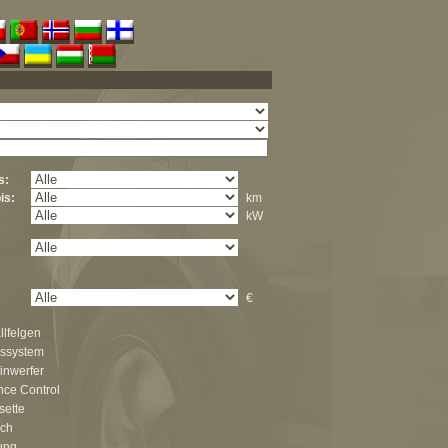
s:
is:
km
kW
€
llfelgen
nssystem
inwerfer
nce Control
sette
ch
ung