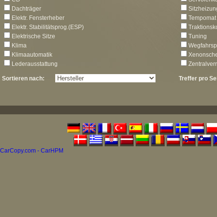
Dachträger
Sitzheizun
Elektr. Fensterheber
Tempomat
Elektr. Stabilitätsprog.(ESP)
Traktionsk
Elektrische Sitze
Tuning
Klima
Wegfahrsp
Klimaautomatik
Xenonsche
Lederausstattung
Zentralver
Sortieren nach:
Treffer pro Se
CarCopy.com - CarHPM