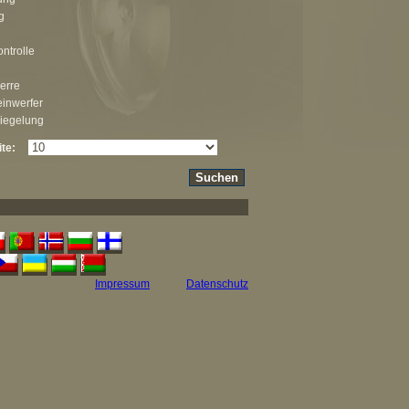
g
ontrolle
erre
inwerfer
riegelung
ite:
Impressum
Datenschutz