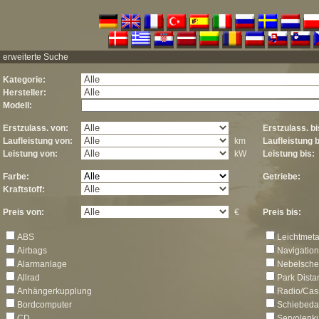
erweiterte Suche
Kategorie:
Hersteller:
Modell:
Erstzulass. von:
Erstzulass. bi
Laufleistung von:
km
Laufleistung b
Leistung von:
kW
Leistung bis:
Farbe:
Getriebe:
Kraftstoff:
Preis von:
€
Preis bis:
ABS
Leichtmeta
Airbags
Navigatio
Alarmanlage
Nebelsche
Allrad
Park Dista
Anhängerkupplung
Radio/Cas
Bordcomputer
Schiebeda
CD
Servolenk