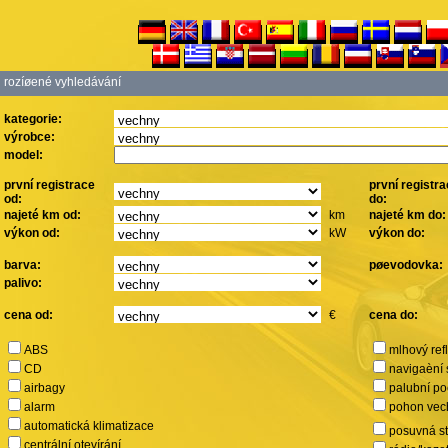
rozíøené vyhledávání
kategorie:
výrobce:
model:
první registrace
první registr
od:
do:
najeté km od:
km
najeté km do:
výkon od:
kW
výkon do:
barva:
pøevodovka:
palivo:
cena od:
€
cena do:
ABS
mlhový ref
CD
navigaèní
airbagy
palubní po
alarm
pohon vec
automatická klimatizace
posuvná s
centrální otevírání