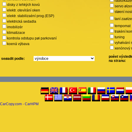
rádio/kaze
disky z lehkých kovù
servo øíze
elektr. otevírání oken
støení nos
elektr. stabilizaèní prog.(ESP)
taní zaøíz
elektrická sedadla
tempomat
imobilizér
trakèní kon
klimatizace
tuning
kontrola odstupu pøi parkovaní
vyhøívání 
koená výbava
xenónový r
poèet výsled
seøadit podle:
na stranu:
CarCopy.com - CarHPM