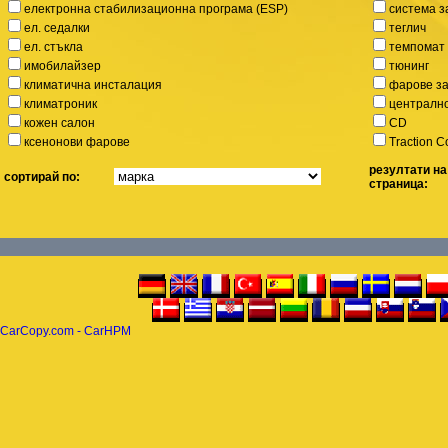
електронна стабилизационна програма (ESP)
система за
ел. седалки
теглич
ел. стъкла
темпомат
имобилайзер
тюнинг
климатична инсталация
фарове за
климатроник
централн
кожен салон
CD
ксенонoви фарове
Traction C
резултати на
сортирай по:
страница:
CarCopy.com - CarHPM