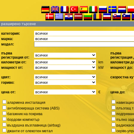
разширено търсене
категория:
марка:
модел:
първа
първа
регистрация от:
регистрация 
километри от:
km
километри д
мощност от:
kW
мощност до:
цвят:
скоростна ку
гориво:
цена от:
€
цена до:
алармена инсталация
навигацио
антиблокираща система (ABS)
плъзгащ т
багажник на покрива
подгряван
бордови компютър
пълно за
въздушна възглавница (airbag)
радиокас
джанти от олекотен метал
серво-уп