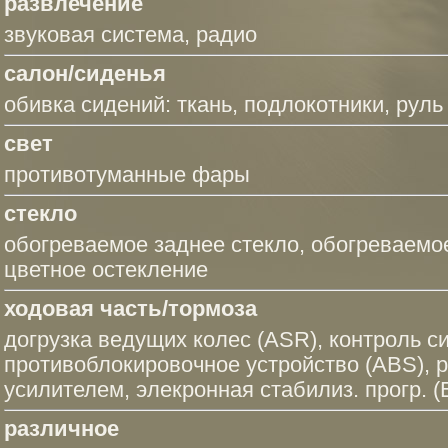
развлечение
звуковая система
,
радио
салон/сиденья
обивка сидений: ткань,
подлокотники
, руль
свет
противотуманные фары
стекло
обогреваемое заднее стекло,
обогреваемо
цветное остекление
ходовая часть/тормоза
догрузка ведущих колес (ASR)
,
контроль с
противоблокировочное устройство (ABS)
,
р
усилителем
,
элекронная стабилиз. прогр. 
различное