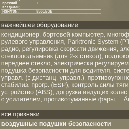
прежний
1
владелец:
HSN/TSN:
8566/BGB
важнейшее оборудование
кондиционер, бортовой компьютер, много
рулевого управления, Parktronic System (P
радио, регулировка скорости движения, эл
стеклоподъемник (для 2-х стекол), подлок
переднее стекло, электрически регулируем
подушка безопасности для водителя, систе
управл. (с дистанц. управл.), противоугон
стабилиз. прогр. (ESP), контроль силы тяг
устройство (ABS), догрузка ведущих колес
с усилителем, противотуманные фары, ...Än
все признаки
воздушные подушки безопасности