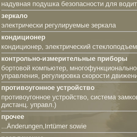
надувная подушка безопасности для води
зеркало
электрически регулируемые зеркала
кондиционер
кондиционер
,
электрический стеклоподъемн
контрольно-измерительные приборы
бортовой компьютер
,
многофункциональное
управления
,
регулировка скорости движен
противоугонное устройство
противоугонное устройство
,
система замков
дистанц. управл.)
прочее
...Änderungen,Irrtümer sowie