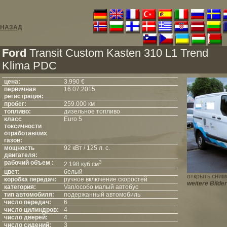
НАЗАД
Ford
Transit Custom Kasten 310 L1 Trend
Klima PDC
цена:
3.990 €
первичная
16.07.2015
регистрация:
пробег:
259.000 км
топливо:
дизельное топливо
класс
Euro 5
токсичности
отработавших
газов:
мощность
92 кВт / 125 л. с.
двигателя:
рабочий объем :
3
2.198 куб.см
цвет:
белый
открыть сним
коробка передач:
ручное включение скоростей
weitere Bilder
категория:
Van/особо малый автобус
тип автомобиля:
подержанный автомобиль
число передач:
6
число цилиндров:
4
число дверей:
4
число сидений:
3