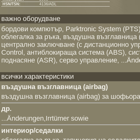
HSN/TSN:
4136/ADL
важно оборудване
бордови компютър, Parktronic System (PTS), 
облегалка за ръка, въздушна възглавница (
централно заключване (с дистанционно упра
Control, антиблокираща система (ABS), си
поднасяне (ASR), серво управление, ...Ände
всички характеристики
въздушна възглавница (airbag)
въздушна възглавница (airbag) за шофьор
др.
...Änderungen,Irrtümer sowie
интериор/седалки