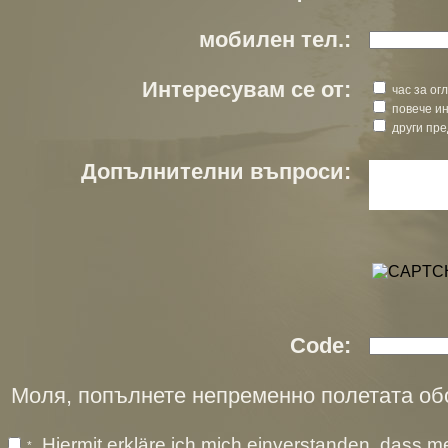
мобилен тел.:
Интересувам се от:
час за ог
повече и
други пре
Допълнителни въпроси:
Code:
Моля, попълнете непременно полетата обо
Hiermit erkläre ich mich einverstanden, dass m
*