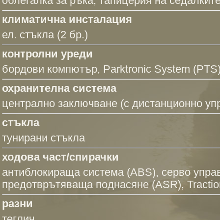
облегалка за ръка
, тапицерия на седалките
климатична инсталация
ел. стъкла (2 бр.)
контролни уреди
бордови компютър
,
Parktronic System (PTS
охранителна система
централно заключване (с дистанционно уп
стъкла
тунирани стъкла
ходова част/спирачки
антиблокираща система (ABS)
,
серво упра
предотврътяваща поднасяне (ASR)
,
Tractio
разни
теглич