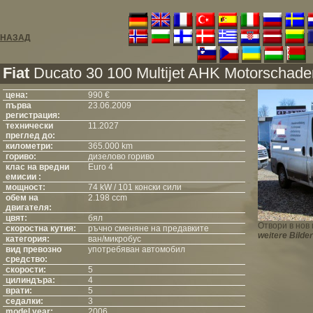
НАЗАД
Fiat
Ducato 30 100 Multijet AHK Motorschade
цена:
990 €
първа
23.06.2009
регистрация:
технически
11.2027
преглед до:
километри:
365.000 km
гориво:
дизелово гориво
клас на вредни
Euro 4
емисии :
мощност:
74 kW / 101 конски сили
обем на
2.198 ccm
двигателя:
цвят:
бял
Отвори в нов
скоростна кутия:
ръчно сменяне на предавките
weitere Bilder
категория:
ван/микробус
вид превозно
употребяван автомобил
средство:
скорости:
5
цилиндъра:
4
врати:
5
седалки:
3
model year:
2006