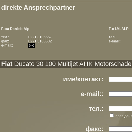
direkte Ansprechpartner
Г-жа Daniela Alp
Г-н I.M. ALP
тел.:
0221 3105557
тел.:
факс:
0221 3105582
e-mail::
e-mail::
Fiat
Ducato 30 100 Multijet AHK Motorschade
име/контакт:
e-mail::
тел.:
през ден
факс: