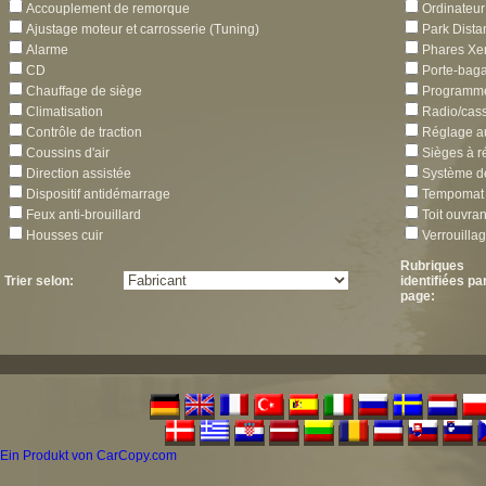
Accouplement de remorque
Ordinateur
Ajustage moteur et carrosserie (Tuning)
Park Dista
Alarme
Phares Xe
CD
Porte-bag
Chauffage de siège
Programme 
Climatisation
Radio/cass
Contrôle de traction
Réglage au
Coussins d'air
Sièges à r
Direction assistée
Système d
Dispositif antidémarrage
Tempomat
Feux anti-brouillard
Toit ouvran
Housses cuir
Verrouillag
Rubriques
Trier selon:
identifiées pa
page:
Ein Produkt von CarCopy.com