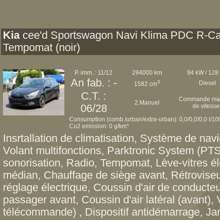
Kia
cee'd Sportswagon Navi Klima PDC R-C
Tempomat (noir)
P. imm. : 11/12
294000 km
94 kW / 128
An fab. : -
3
Diesel
1582 cm
C.T. :
Commande man
2.Manuel
06/28
de vitesse
Consumption (comb./urban/extra-urban): 0,0/0,0/0,0 l/1
Co2 emission: 0 g/km*
Insrtallation de climatisation, Système de nav
Volant multifonctions, Parktronic System (P
sonorisation, Radio, Tempomat, Lève-vitres él
médian, Chauffage de siège avant, Rétroviseu
réglage électrique, Coussin d'air de conducteu
passager avant, Coussin d'air latéral (avant), 
télécommande) , Dispositif antidémarrage, Ja