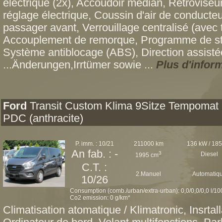
électrique (2x), Accoudoir médian, Rétroviseur
réglage électrique, Coussin d'air de conducteu
passager avant, Verrouillage centralisé (ave
Accouplement de remorque, Programme de stab
Système antiblocage (ABS), Direction assistée
...Änderungen,Irrtümer sowie ...
Plus d'infor
Ford
Transit Custom Klima 9Sitze Tempomat
PDC (anthracite)
P. imm. : 10/21
211000 km
136 kW / 18
An fab. : -
3
Diesel
1995 cm
C.T. :
2.Manuel
Automatiq
10/26
Consumption (comb./urban/extra-urban): 0,0/0,0/0,0 l/1
Co2 emission: 0 g/km*
Climatisation atomatique / Klimatronic, Insrtall