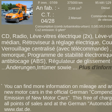
P. imm. : 07/09
375000 km
95 kW / 129
An fab. : -
3
Diesel
2148 cm
C.T. :
Commande man
2.Manuel
04/28
de vitesse
Consumption (comb./urban/extra-urban): 0,0/0,0/0,0 l/1
Co2 emission: 0 g/km*
CD, Radio, Lève-vitres électrique (2x), Lève-v
médian, Rétroviseur à réglage électrique, Cou
Verrouillage centralisé (avec télécommande)
remorque, Programme de stabilité électroniq
antiblocage (ABS), Régulateur de glissement 
...Änderungen,Irrtümer sowie ...
Plus d'infor
*
You can find more information on mileage and 
new motor cars in the official German "Compen
Emission of New Motor Cars". This free of charg
all points of sales and at the German "Automob
www.dat.de.