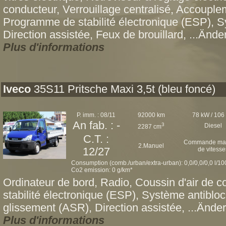
conducteur, Verrouillage centralisé, Accoupl
Programme de stabilité électronique (ESP), 
Direction assistée, Feux de brouillard, ...Ände
Plus d'informations
Iveco
35S11 Pritsche Maxi 3,5t (bleu foncé)
P. imm. : 08/11
92000 km
78 kW / 106
An fab. : -
3
Diesel
2287 cm
C.T. :
Commande man
2.Manuel
12/27
de vitesse
Consumption (comb./urban/extra-urban): 0,0/0,0/0,0 l/1
Co2 emission: 0 g/km*
Ordinateur de bord, Radio, Coussin d'air de
stabilité électronique (ESP), Système antibl
glissement (ASR), Direction assistée, ...Änder
Plus d'informations