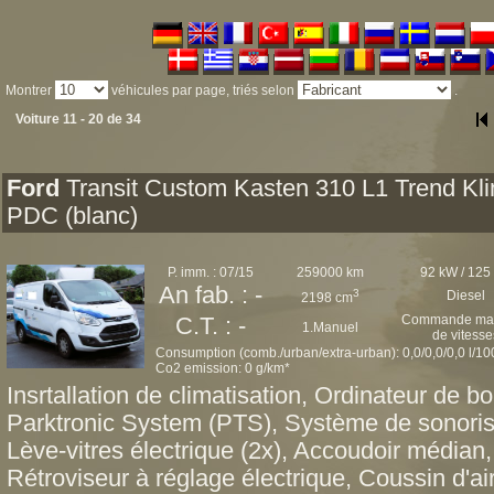
Montrer
véhicules par page, triés selon
.
Voiture 11 - 20 de 34
Ford
Transit Custom Kasten 310 L1 Trend Kl
PDC (blanc)
P. imm. : 07/15
259000 km
92 kW / 125
An fab. : -
3
Diesel
2198 cm
Commande man
C.T. : -
1.Manuel
de vitesse
Consumption (comb./urban/extra-urban): 0,0/0,0/0,0 l/1
Co2 emission: 0 g/km*
Insrtallation de climatisation, Ordinateur de bo
Parktronic System (PTS), Système de sonoris
Lève-vitres électrique (2x), Accoudoir médian,
Rétroviseur à réglage électrique, Coussin d'ai