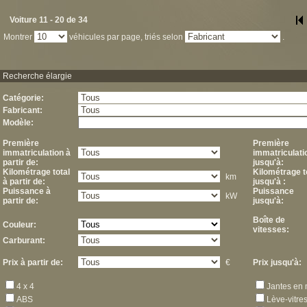
Voiture 11 - 20 de 34
Montrer
véhicules par page, triés selon
.
Recherche élargie
Catégorie:
Fabricant:
Modèle:
Première
Première
immatriculation à
immatriculati
partir de:
jusqu'à:
Kilométrage total
Kilométrage t
km
à partir de:
jusqu'à :
Puissance à
Puissance
kW
partir de:
jusqu'à:
Boîte de
Couleur:
vitesses:
Carburant:
Prix à partir de:
€
Prix jusqu'à:
4 x 4
Jantes en 
ABS
Lève-vitres