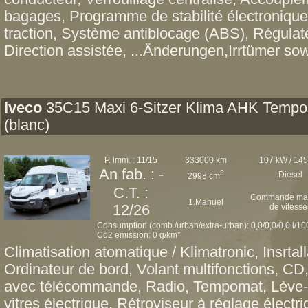
bagages, Programme de stabilité électronique
traction, Système antiblocage (ABS), Régulat
Direction assistée, ...Änderungen,Irrtümer sow
Iveco
35C15 Maxi 6-Sitzer Klima AHK Temp
(blanc)
P. imm. : 11/15
333000 km
107 kW / 14
An fab. : -
3
Diesel
2998 cm
C.T. :
Commande man
1.Manuel
12/26
de vitesse
Consumption (comb./urban/extra-urban): 0,0/0,0/0,0 l/1
Co2 emission: 0 g/km*
Climatisation atomatique / Klimatronic, Insrtall
Ordinateur de bord, Volant multifonctions, CD
avec télécommande, Radio, Tempomat, Lève-vit
vitres électrique, Rétroviseur à réglage électr