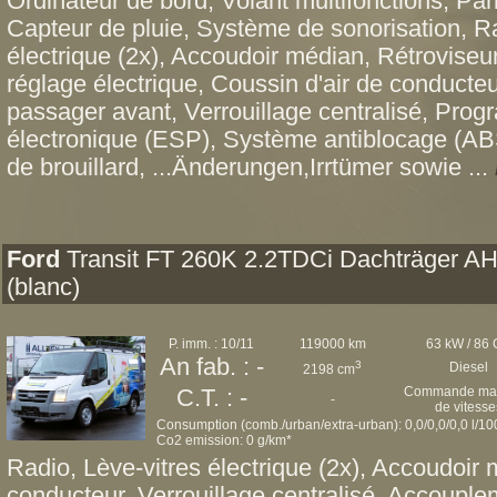
Ordinateur de bord, Volant multifonctions, Pa
Capteur de pluie, Système de sonorisation, R
électrique (2x), Accoudoir médian, Rétroviseur
réglage électrique, Coussin d'air de conducteu
passager avant, Verrouillage centralisé, Prog
électronique (ESP), Système antiblocage (ABS
de brouillard, ...Änderungen,Irrtümer sowie ...
Ford
Transit FT 260K 2.2TDCi Dachträger A
(blanc)
P. imm. : 10/11
119000 km
63 kW / 86
An fab. : -
3
Diesel
2198 cm
Commande man
C.T. : -
-
de vitesse
Consumption (comb./urban/extra-urban): 0,0/0,0/0,0 l/1
Co2 emission: 0 g/km*
Radio, Lève-vitres électrique (2x), Accoudoir 
conducteur, Verrouillage centralisé, Accoupl