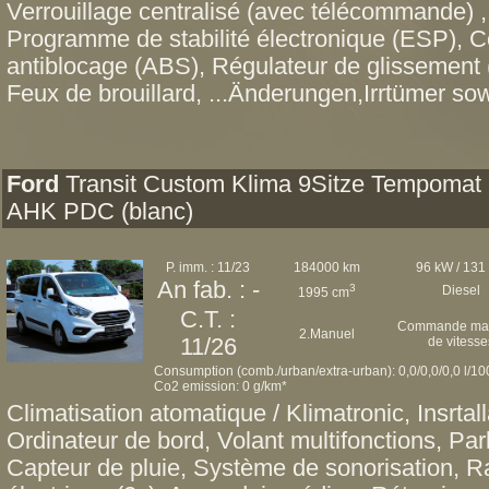
Verrouillage centralisé (avec télécommande) ,
Programme de stabilité électronique (ESP), C
antiblocage (ABS), Régulateur de glissement 
Feux de brouillard, ...Änderungen,Irrtümer sow
Ford
Transit Custom Klima 9Sitze Tempomat
AHK PDC (blanc)
P. imm. : 11/23
184000 km
96 kW / 131
An fab. : -
3
Diesel
1995 cm
C.T. :
Commande man
2.Manuel
11/26
de vitesse
Consumption (comb./urban/extra-urban): 0,0/0,0/0,0 l/1
Co2 emission: 0 g/km*
Climatisation atomatique / Klimatronic, Insrtall
Ordinateur de bord, Volant multifonctions, Pa
Capteur de pluie, Système de sonorisation, R