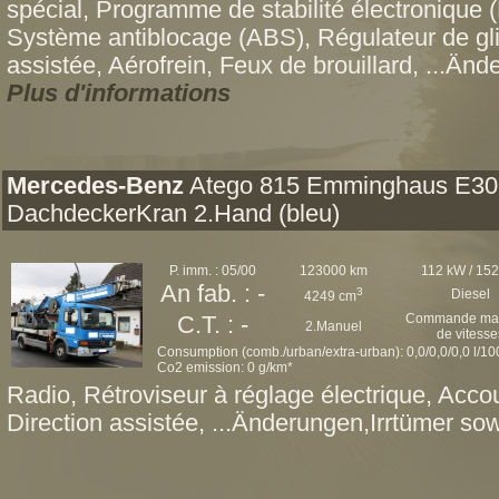
spécial, Programme de stabilité électronique (
Système antiblocage (ABS), Régulateur de gl
assistée, Aérofrein, Feux de brouillard, ...Änd
Plus d'informations
Mercedes-Benz
Atego 815 Emminghaus E30
DachdeckerKran 2.Hand (bleu)
P. imm. : 05/00
123000 km
112 kW / 15
An fab. : -
3
Diesel
4249 cm
Commande man
C.T. : -
2.Manuel
de vitesse
Consumption (comb./urban/extra-urban): 0,0/0,0/0,0 l/1
Co2 emission: 0 g/km*
Radio, Rétroviseur à réglage électrique, Acc
Direction assistée, ...Änderungen,Irrtümer sow