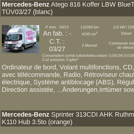
Mercedes-Benz
Atego 816 Koffer LBW Blue
TÜV03/27 (blanc)
P. imm. : 09/13
132000 km
115 kW / 15
An fab. : -
3
Diesel
4249 cm
C.T. :
Commande man
2.Manuel
03/27
de vitesse
Consumption (comb./urban/extra-urban): 0,0/0,0/0,0 l/1
Co2 emission: 0 g/km*
Ordinateur de bord, Volant multifonctions, CD
avec télécommande, Radio, Rétroviseur chauff
électrique, Système antiblocage (ABS), Régul
Direction assistée, ...Änderungen,Irrtümer sow
Mercedes-Benz
Sprinter 313CDI AHK Ruth
K110 Hub 3.5to (orange)