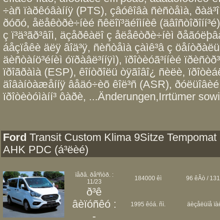
÷àñ ïàðêóâàííÿ (PTS), çâóêîâà ñèñòåìà, ðàä³
ðóõó, åëåêòðè÷íèé ñêëîï³äéîìíèê (äâîñòîðîíí³é),
ç ï³ä³ãð³âîì, äçåðêàëî ç åëåêòðè÷íèì ðåãóëþâà
áåçïåêè äëÿ âîä³ÿ, ñèñòåìà çàìê³â ç öåíòðàëüí
äèñòàíö³éíèì óïðàâë³ííÿì), ïðîòèóã³ííèé ïðèñò
ïðîãðàìà (ESP), êîíòðîëü òÿãîâî¿ ñèëè, ïðîòè
äîâàíòàæåííÿ âåäó÷èõ êîë³ñ (ASR), ðóëüîâèé 
ïðîòèòóìàíí³ ôàðè, ...Änderungen,Irrtümer sowi
Ford
Transit Custom Klima 9Sitze Tempomat
AHK PDC (á³ëèé)
ïåðâ. ðåºñòð. :
184000 êì
96 êÂò / 131
11/23
ð³ê
âèïóñêó :
1995 êóá. ñì.
äèçåëüíå ïà
-