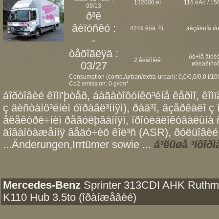
132000 êì
115 êÂò / 156
09/13
ð³ê
âèïóñêó :
4249 êóá. ñì.
äèçåëüíå ïà
-
òåõîãëÿä :
ðó÷íå âìèêà
2.âëàñíèê
03/27
øâèäêîñò
Consumption (comb./urban/extra-urban): 0,0/0,0/0,0 l/1
Co2 emission: 0 g/km*
áîðòîâèé êîìï'þòåð, áàãàòîôóíêö³éíå êåðìî, êî
ç äèñòàíö³éíèì óïðàâë³ííÿì), ðàä³î, äçåðêàëî ç 
åëåêòðè÷íèì ðåãóëþâàííÿì, ïðîòèáëîêóâàëüíà
äîâàíòàæåííÿ âåäó÷èõ êîë³ñ (ASR), ðóëüîâèé 
...Änderungen,Irrtümer sowie ...
á³ëüøå ³íôîðì
Mercedes-Benz
Sprinter 313CDI AHK Ruth
K110 Hub 3.5to (îðàíæåâèé)