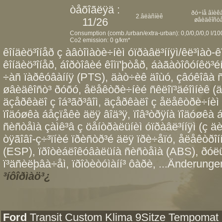
òåõîãëÿä :
ðó÷íå âìèêà
2.âëàñíèê
11/26
øâèäêîñò
Consumption (comb./urban/extra-urban): 0,0/0,0/0,0 l/1
Co2 emission: 0 g/km*
êîíäèö³îíåð ç àâòîìàòè÷íèì óïðàâë³ííÿì/êë³ìàò-ê
êîíäèö³îíåð, áîðòîâèé êîìï'þòåð, áàãàòîôóíêö³éí
÷àñ ïàðêóâàííÿ (PTS), äàò÷èê äîùó, çâóêîâà ñ
øâèäêîñò³ ðóõó, åëåêòðè÷íèé ñêëîï³äéîìíèê (äâî
äçåðêàëî ç îá³ãð³âîì, äçåðêàëî ç åëåêòðè÷íèì 
ïîäóøêà áåçïåêè äëÿ âîä³ÿ, ïîâ³òðÿíà ïîäóøêà
ñèñòåìà çàìê³â ç öåíòðàëüíèì óïðàâë³ííÿì (ç äè
òÿãîâî-ç÷³ïíèé ïðèñòð³é äëÿ ïðè÷åïó, åëåêòðî
(ESP), ïðîòèáëîêóâàëüíà ñèñòåìà (ABS), ðóëü
ï³äñèëþâà÷åì, ïðîòèòóìàíí³ ôàðè, ...Änderungen
³íôîðìàö³¿
Ford
Transit Custom Klima 9Sitze Tempomat