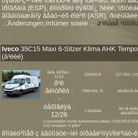
òÿãîâî-ç÷³ïíèé ïðèñòð³é äëÿ ïðè÷åïó, áðóñ äà
ïðîãðàìà (ESP), êîíòðîëü òÿãîâî¿ ñèëè, ïðîòè
äîâàíòàæåííÿ âåäó÷èõ êîë³ñ (ASR), ðóëüîâèé 
...Änderungen,Irrtümer sowie ...
á³ëüøå ³íôîðì
Iveco
35C15 Maxi 6-Sitzer Klima AHK Temp
(á³ëèé)
ïåðâ. ðåºñòð. :
333000 êì
107 êÂò / 145
11/15
ð³ê
âèïóñêó :
2998 êóá. ñì.
äèçåëüíå ïà
-
òåõîãëÿä :
ðó÷íå âìèêà
1.âëàñíèê
12/26
øâèäêîñò
Consumption (comb./urban/extra-urban): 0,0/0,0/0,0 l/1
Co2 emission: 0 g/km*
êîíäèö³îíåð ç àâòîìàòè÷íèì óïðàâë³ííÿì/êë³ìàò-ê