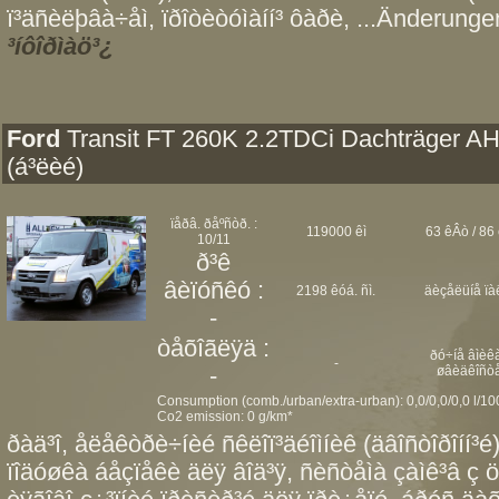
ï³äñèëþâà÷åì, ïðîòèòóìàíí³ ôàðè, ...Änderungen
³íôîðìàö³¿
Ford
Transit FT 260K 2.2TDCi Dachträger A
(á³ëèé)
ïåðâ. ðåºñòð. :
119000 êì
63 êÂò / 86 
10/11
ð³ê
âèïóñêó :
2198 êóá. ñì.
äèçåëüíå ïà
-
òåõîãëÿä :
ðó÷íå âìèêà
-
-
øâèäêîñò
Consumption (comb./urban/extra-urban): 0,0/0,0/0,0 l/1
Co2 emission: 0 g/km*
ðàä³î, åëåêòðè÷íèé ñêëîï³äéîìíèê (äâîñòîðîíí³é)
ïîäóøêà áåçïåêè äëÿ âîä³ÿ, ñèñòåìà çàìê³â ç ö