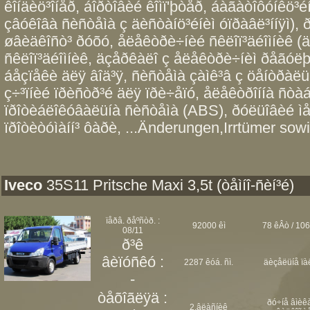
êîíäèö³îíåð, áîðòîâèé êîìï'þòåð, áàãàòîôóíêö³é
çâóêîâà ñèñòåìà ç äèñòàíö³éíèì óïðàâë³ííÿì), 
øâèäêîñò³ ðóõó, åëåêòðè÷íèé ñêëîï³äéîìíèê (ä
ñêëîï³äéîìíèê, äçåðêàëî ç åëåêòðè÷íèì ðåãóëþâ
áåçïåêè äëÿ âîä³ÿ, ñèñòåìà çàìê³â ç öåíòðàëüíè
ç÷³ïíèé ïðèñòð³é äëÿ ïðè÷åïó, åëåêòðîííà ñòà
ïðîòèáëîêóâàëüíà ñèñòåìà (ABS), ðóëüîâèé ìå
ïðîòèòóìàíí³ ôàðè, ...Änderungen,Irrtümer sowi
Iveco
35S11 Pritsche Maxi 3,5t (òåìíî-ñèí³é)
ïåðâ. ðåºñòð. :
92000 êì
78 êÂò / 106
08/11
ð³ê
âèïóñêó :
2287 êóá. ñì.
äèçåëüíå ïà
-
òåõîãëÿä :
ðó÷íå âìèêà
2.âëàñíèê