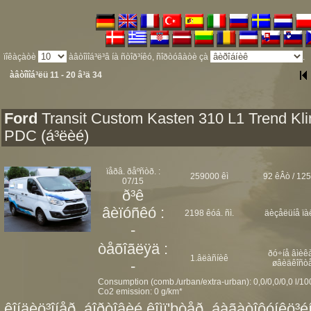
ïîêàçàòè
àâòîìîá³ë³â íà ñòîð³íêó, ñîðòóâàòè çà
.
àâòîìîá³ëü 11 - 20 â³ä 34
Ford
Transit Custom Kasten 310 L1 Trend Kl
PDC (á³ëèé)
ïåðâ. ðåºñòð. :
259000 êì
92 êÂò / 125
07/15
ð³ê
âèïóñêó :
2198 êóá. ñì.
äèçåëüíå ïà
-
òåõîãëÿä :
ðó÷íå âìèêà
1.âëàñíèê
-
øâèäêîñò
Consumption (comb./urban/extra-urban): 0,0/0,0/0,0 l/1
Co2 emission: 0 g/km*
êîíäèö³îíåð, áîðòîâèé êîìï'þòåð, áàãàòîôóíêö³éí