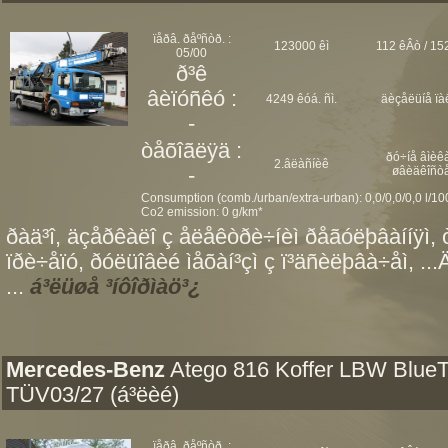
ïåðâ. ðåºñòð. :
123000 êì
112 êÂò / 152
05/00
ð³ê
âèïóñêó :
4249 êóá. ñì.
äèçåëüíå ïà
-
òåõîãëÿä :
ðó÷íå âìèêà
2.âëàñíèê
-
øâèäêîñò
Consumption (comb./urban/extra-urban): 0,0/0,0/0,0 l/1
Co2 emission: 0 g/km*
ðàä³î, äçåðêàëî ç åëåêòðè÷íèì ðåãóëþâàííÿì, 
ïðè÷åïó, ðóëüîâèé ìåõàí³çì ç ï³äñèëþâà÷åì, ..
...
á³ëüøå ³íôîðìàö³¿
Mercedes-Benz
Atego 816 Koffer LBW Blue
TÜV03/27 (á³ëèé)
ïåðâ. ðåºñòð. :