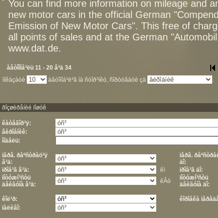
*
You can find more information on mileage and 
new motor cars in the official German "Compen
Emission of New Motor Cars". This free of charg
all points of sales and at the German "Automob
www.dat.de.
àâòîìîá³ëü 11 - 20 â³ä 34
ïîêàçàòè
àâòîìîá³ë³â íà ñòîð³íêó, ñîðòóâàòè çà
.
ðîçøèðåíèé ïîøóê
êàòåãîð³ÿ:
âèðîáíèê:
ìîäåëü:
ïåðâ. ðåºñòðàö³ÿ
ïåðâ. ðåºñòðà
â³ä:
äî:
ïðîá³ã â³ä:
êì
ïðîá³ã äî:
ïîòóæí³ñòü
ïîòóæí³ñòü
êÂò
äâèãóíà â³ä:
äâèãóíà äî:
êîë³ð:
êîðîáêà ïåðåä
ïàëèâî: