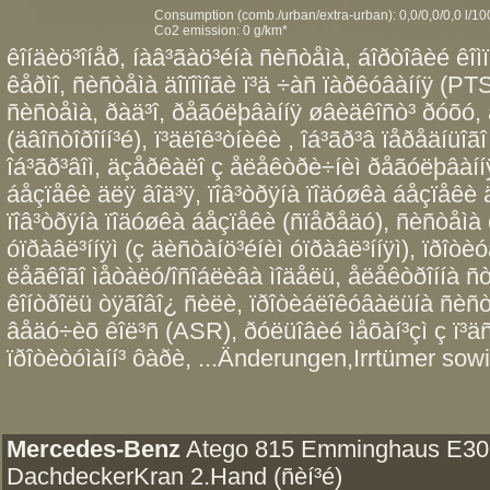
Consumption (comb./urban/extra-urban): 0,0/0,0/0,0 l/1
Co2 emission: 0 g/km*
êîíäèö³îíåð, íàâ³ãàö³éíà ñèñòåìà, áîðòîâèé êîì
êåðìî, ñèñòåìà äîïîìîãè ï³ä ÷àñ ïàðêóâàííÿ (PT
ñèñòåìà, ðàä³î, ðåãóëþâàííÿ øâèäêîñò³ ðóõó, 
(äâîñòîðîíí³é), ï³äëîê³òíèêè , îá³ãð³â ïåðåäíüîã
îá³ãð³âîì, äçåðêàëî ç åëåêòðè÷íèì ðåãóëþâàííÿ
áåçïåêè äëÿ âîä³ÿ, ïîâ³òðÿíà ïîäóøêà áåçïåêè
ïîâ³òðÿíà ïîäóøêà áåçïåêè (ñïåðåäó), ñèñòåìà 
óïðàâë³ííÿì (ç äèñòàíö³éíèì óïðàâë³ííÿì), ïðîòè
ëåãêîãî ìåòàëó/îñîáëèâà ìîäåëü, åëåêòðîííà ñ
êîíòðîëü òÿãîâî¿ ñèëè, ïðîòèáëîêóâàëüíà ñèñ
âåäó÷èõ êîë³ñ (ASR), ðóëüîâèé ìåõàí³çì ç ï³ä
ïðîòèòóìàíí³ ôàðè, ...Änderungen,Irrtümer sowi
Mercedes-Benz
Atego 815 Emminghaus E30
DachdeckerKran 2.Hand (ñèí³é)