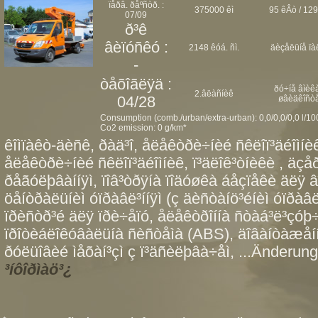
ïåðâ. ðåºñòð. :
375000 êì
95 êÂò / 129
07/09
ð³ê
âèïóñêó :
2148 êóá. ñì.
äèçåëüíå ïà
-
òåõîãëÿä :
ðó÷íå âìèêà
2.âëàñíèê
04/28
øâèäêîñò
Consumption (comb./urban/extra-urban): 0,0/0,0/0,0 l/1
Co2 emission: 0 g/km*
êîìïàêò-äèñê, ðàä³î, åëåêòðè÷íèé ñêëîï³äéîìíèê 
åëåêòðè÷íèé ñêëîï³äéîìíèê, ï³äëîê³òíèêè , äç
ðåãóëþâàííÿì, ïîâ³òðÿíà ïîäóøêà áåçïåêè äëÿ â
öåíòðàëüíèì óïðàâë³ííÿì (ç äèñòàíö³éíèì óïðàâë³
ïðèñòð³é äëÿ ïðè÷åïó, åëåêòðîííà ñòàá³ë³çóþ÷
ïðîòèáëîêóâàëüíà ñèñòåìà (ABS), äîâàíòàæåí
ðóëüîâèé ìåõàí³çì ç ï³äñèëþâà÷åì, ...Änderung
³íôîðìàö³¿