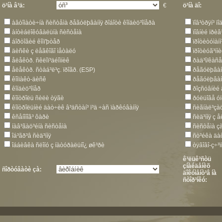
ö³íà â³ä:
€
ö³íà äî:
àâòîìàòè÷íà ñèñòåìà ðåãóëþâàííÿ ðîáîòè êîíäèö³îíåðà
ïîâ³òðÿí³ 
àíòèáëîêóâàëüíà ñèñòåìà
ïîâíèé ïðèâ
áîðòîâèé êîìï'þòåð
ïðîòèòóìàí
äèñêè ç ëåãêîãî ìåòàëó
ïðîòèóã³íí
åëåêòð. ñêëîï³äéîìíèê
ðàä³î/êàñ
åëåêòð. ñòàá³ë³ç. ïðîãð. (ESP)
ðåãóëþâàí
êîìïàêò-äèñê
ðåãóëþâàí
êîíäèö³îíåð
ðîçñóâíèé
êîíòðîëü ñèëè òÿãè
ðóëüîâå óï
êîíòðîëüíèé äàò÷èê â³äñòàí³ ï³ä ÷àñ ïàðêóâàííÿ
ñèãíàë³çà
êñåíîíîâ³ ôàðè
ñèä³ííÿ ç 
íàâ³ãàö³éíà ñèñòåìà
ñèñòåìà çà
îá³ãð³â ñèä³ííÿ
ñò³éêà äà
îááèâêà ñëîíó ç íàòóðàëüíî¿ øê³ðè
òÿãîâî-ç÷³
ê³ëüê³ñòü
çíàéäåíèõ
ñîðòóâàòè çà:
äîêóìåíò³â íà
ñòîð³íêó: