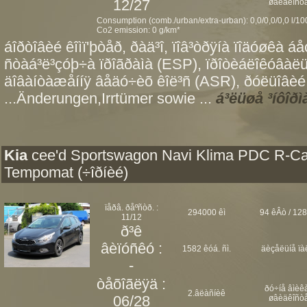
12/27
øâèäêîñò
Consumption (comb./urban/extra-urban): 0,0/0,0/0,0 l/1
Co2 emission: 0 g/km*
áîðòîâèé êîìï'þòåð, ðàä³î, ïîâ³òðÿíà ïîäóøêà á
ñòàá³ë³çóþ÷à ïðîãðàìà (ESP), ïðîòèáëîêóâàë
äîâàíòàæåííÿ âåäó÷èõ êîë³ñ (ASR), ðóëüîâèé 
...Änderungen,Irrtümer sowie ...
á³ëüøå ³íôîðì
Kia
cee'd Sportswagon Navi Klima PDC R-C
Tempomat (÷îðíèé)
ïåðâ. ðåºñòð. :
294000 êì
94 êÂò / 128
11/12
ð³ê
âèïóñêó :
1582 êóá. ñì.
äèçåëüíå ïà
-
òåõîãëÿä :
ðó÷íå âìèêà
2.âëàñíèê
06/28
øâèäêîñò