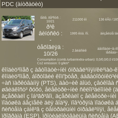
PDC (àíòðàöèò)
ïåðâ. ðåºñòð. :
211000 êì
136 êÂò / 185
10/21
ð³ê
âèïóñêó :
1995 êóá. ñì.
äèçåëüíå ïà
-
òåõîãëÿä :
àâòîìàòè÷íà ê
2.âëàñíèê
10/26
ïåðåäà÷
Consumption (comb./urban/extra-urban): 0,0/0,0/0,0 l/1
Co2 emission: 0 g/km*
êîíäèö³îíåð ç àâòîìàòè÷íèì óïðàâë³ííÿì/êë³ìàò-ê
êîíäèö³îíåð, áîðòîâèé êîìï'þòåð, áàãàòîôóíêö³éí
÷àñ ïàðêóâàííÿ (PTS), äàò÷èê äîùó, çâóêîâà ñ
øâèäêîñò³ ðóõó, åëåêòðè÷íèé ñêëîï³äéîìíèê (äâî
äçåðêàëî ç îá³ãð³âîì, äçåðêàëî ç åëåêòðè÷íèì 
ïîäóøêà áåçïåêè äëÿ âîä³ÿ, ïîâ³òðÿíà ïîäóøêà
ñèñòåìà çàìê³â ç öåíòðàëüíèì óïðàâë³ííÿì, åë
ïðîãðàìà (ESP), ïðîòèáëîêóâàëüíà ñèñòåìà (AB