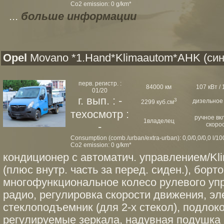
Co2 emission: 0 g/km*
...
больше информации
Opel
Movano *1.Hand*Klimaautom*AHK (син
перв. регистр. :
84000 км
107 кВт / 
01/20
г. вып. : -
3
дизельное
2299 куб.см
техосмотр :
ручное вк
1владелец
-
скоро
Consumption (comb./urban/extra-urban): 0,0/0,0/0,0 l/1
Co2 emission: 0 g/km*
кондиционер с автоматич. управлением/Kli
(плюс внутр. часть за перед. сиден.), бор
многофункциональное колесо рулевого уп
радио, регулировка скорости движения, эл
стеклоподъемник (для 2-х стекол), подлок
регулируемые зеркала, надувная подушка