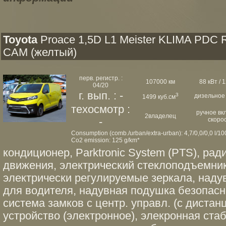
Toyota
Proace 1,5D L1 Meister KLIMA PDC 
CAM (желтый)
перв. регистр. :
107000 км
88 кВт / 1
04/20
г. вып. : -
3
дизельное
1499 куб.см
техосмотр :
ручное вк
2владелец
-
скоро
Consumption (comb./urban/extra-urban): 4,7/0,0/0,0 l/1
Co2 emission: 125 g/km*
кондиционер, Parktronic System (PTS), рад
движения, электрический стеклоподъемник
электрически регулируемые зеркала, наду
для водителя, надувная подушка безопасн
система замков с центр. управл. (с дистанц
устройство (электронное), элекронная стаб