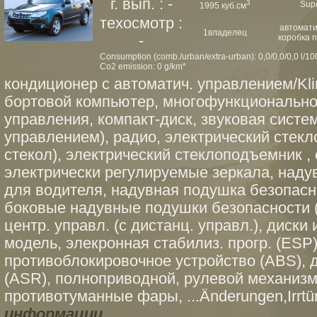
г. вып. : -
3
Sup
1995 куб.см
техосмотр :
автомати
1владелец
-
коробка 
Consumption (comb./urban/extra-urban): 0,0/0,0/0,0 l/1
Co2 emission: 0 g/km*
кондиционер с автоматич. управлением/Kli
бортовой компьютер, многофункционально
управления, компакт-диск, звуковая сист
управлением), радио, электрический стекл
стекол), электрический стеклоподъемник ,
электрически регулируемые зеркала, наду
для водителя, надувная подушка безопасн
боковые надувные подушки безопасности (
центр. управл. (с дистанц. управл.), диски
модель, элекронная стабилиз. прогр. (ESP)
противоблокировочное устройство (ABS), 
(ASR), полноприводной, рулевой механизм
противотуманные фары, ...Änderungen,Irrtüm
информации