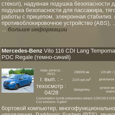
стекол), надувная подушка безопасности 
подушка безопасности для пассажира, тяг
работы с прицепом, элекронная стабилиз. 
противоблокировочное устройство (ABS), ..
...
больше информации
Mercedes-Benz
Vito 116 CDI Lang Tempoma
PDC Regale (темно-синий)
перв. регистр. :
298000 км
120 кВт / 
06/15
г. вып. : -
3
дизельное
2143 куб.см
техосмотр :
ручное вк
2владелец
04/28
скоро
Consumption (comb./urban/extra-urban): 0,0/0,0/0,0 l/1
Co2 emission: 0 g/km*
бортовой компьютер, многофункционально
управления, Parktronic System (PTS), звук