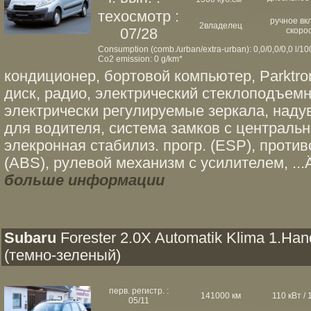
техосмотр :
ручное вк
2владелец
07/28
скоро
Consumption (comb./urban/extra-urban): 0,0/0,0/0,0 l/1
Co2 emission: 0 g/km*
кондиционер, бортовой компьютер, Parktron
диск, радио, электрический стеклоподъемни
электрически регулируемые зеркала, наду
для водителя, система замков с централь
элекронная стабилиз. прогр. (ESP), проти
(ABS), рулевой механизм с усилителем, ...Än
больше информации
Subaru
Forester 2.0X Automatik Klima 1.Han
(темно-зеленый)
перв. регистр. :
141000 км
110 кВт / 
05/11