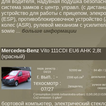
для водителя, надувная подушка безопасн
система замков с центр. управл. (с дистанц
устройство для работы с прицепом, элекро
(ESP), противоблокировочное устройство 
колес (ASR), рулевой механизм с усилителе
sowie ...
больше информации
Mercedes-Benz
Vito 111CDI EU6 AHK 2,8t
(красный)
перв. регистр. :
92000 км
84 кВт / 1
04/19
г. вып. : -
3
дизельное
1598 куб.см
техосмотр :
ручное вк
2владелец
07/27
скоро
Consumption (comb./urban/extra-urban): 0,0/0,0/0,0 l/1
Co2 emission: 0 g/km*
бортовой компьютер, электрический стекл