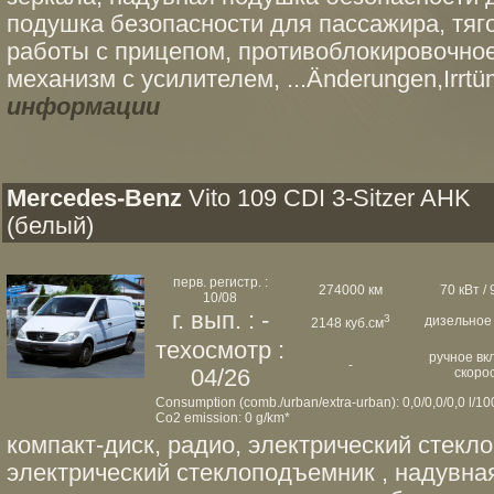
подушка безопасности для пассажира, тяг
работы с прицепом, противоблокировочное
механизм с усилителем, ...Änderungen,Irrtüm
информации
Mercedes-Benz
Vito 109 CDI 3-Sitzer AHK
(белый)
перв. регистр. :
274000 км
70 кВт / 9
10/08
г. вып. : -
3
дизельное
2148 куб.см
техосмотр :
ручное вк
-
04/26
скоро
Consumption (comb./urban/extra-urban): 0,0/0,0/0,0 l/1
Co2 emission: 0 g/km*
компакт-диск, радио, электрический стекло
электрический стеклоподъемник , надувна