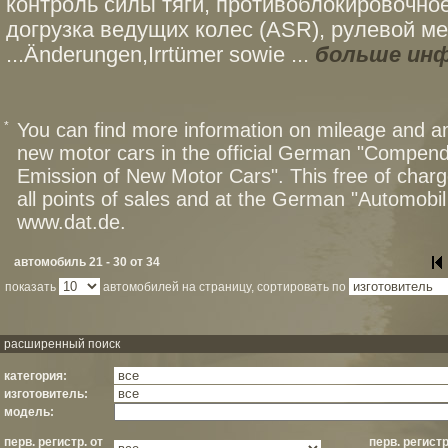
контроль силы тяги, противоблокировочное
догрузка ведущих колес (ASR), рулевой ме
...Änderungen,Irrtümer sowie ...
больше ин
*
You can find more information on mileage and 
new motor cars in the official German "Compen
Emission of New Motor Cars". This free of charg
all points of sales and at the German "Automob
www.dat.de.
автомобиль 21 - 30 от 34
показать
автомобилей на страницу, сортировать по
расширенный поиск
категория:
изготовитель:
модель:
перв. регистр. от
перв. регистр