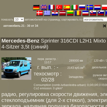
показать
автомобилей на страницу, сортировать по
автомобиль 21 - 30 от 34
Mercedes-Benz
Sprinter 316CDI L2H1 Mixt
4-Sitzer 3,5t (синий)
перв. регистр. :
289000 км
120 кВт / 
11/17
г. вып. : -
3
дизельное
2143 куб.см
техосмотр :
ручное вк
1владелец
02/28
скоро
Consumption (comb./urban/extra-urban): 0,0/0,0/0,0 l/1
Co2 emission: 0 g/km*
радио, регулировка скорости движения, эл
стеклоподъемник (для 2-х стекол), электр
зеркала, надувная подушка безопасности 