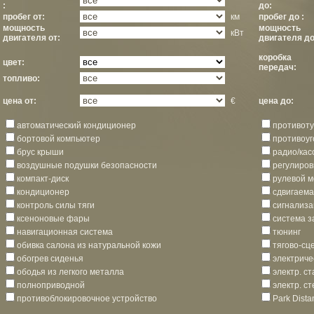
:
до:
пробег от:
км
пробег до :
мощность
мощность
кВт
двигателя от:
двигателя до
коробка
цвет:
передач:
топливо:
цена от:
€
цена до:
автоматический кондиционер
противот
бортовой компьютер
противоуг
брус крыши
радио/кас
воздушные подушки безопасности
регулиров
компакт-диск
рулевой м
кондиционер
сдвигаем
контроль силы тяги
сигнализ
ксеноновые фары
система з
навигационная система
тюнинг
обивка салона из натуральной кожи
тягово-сц
обогрев сиденья
электриче
ободья из легкого металла
электр. ст
полноприводной
электр. с
противоблокировочное устройство
Park Dista