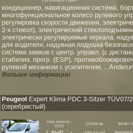
Co2 emission: 0 g/km*
кондиционер, навигационная система, бор
многофункциональное колесо рулевого упр
регулировка скорости движения, электрич
2-х стекол), электрический стеклоподъемни
электрически регулируемые зеркала, наду
для водителя, надувная подушка безопасн
система замков с центр. управл. (с дистанц
стабилиз. прогр. (ESP), противоблокирово
рулевой механизм с усилителем, ...Änderunge
больше информации
Peugeot
Expert Klima PDC 3-Sitzer TÜV07/
(серебристый)
перв. регистр. :
221000 км
66 кВт / 9
02/15
г. вып. : -
3
дизельное
1560 куб.см