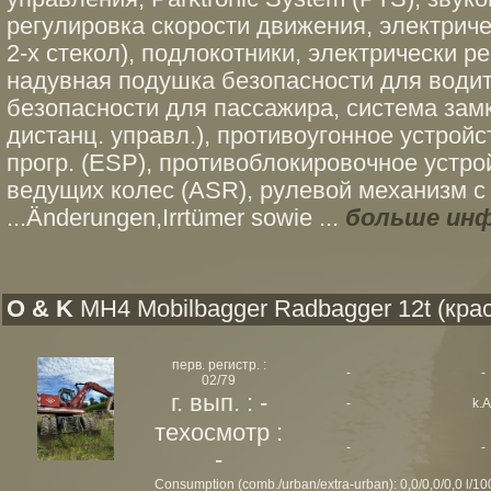
регулировка скорости движения, электрич
2-х стекол), подлокотники, электрически р
надувная подушка безопасности для води
безопасности для пассажира, система замко
дистанц. управл.), противоугонное устройс
прогр. (ESP), противоблокировочное устро
ведущих колес (ASR), рулевой механизм с
...Änderungen,Irrtümer sowie ...
больше ин
O & K
MH4 Mobilbagger Radbagger 12t (кра
перв. регистр. :
-
-
02/79
г. вып. : -
-
k.A
техосмотр :
-
-
-
Consumption (comb./urban/extra-urban): 0,0/0,0/0,0 l/1