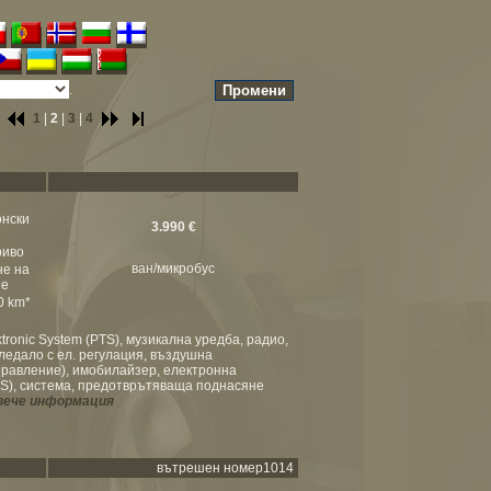
.
1
|
2
|
3
|
4
онски
3.990 €
риво
ван/микробус
не на
те
00 km*
onic System (PTS), музикална уредба, радио,
гледало с ел. регулация, въздушна
правление), имобилайзер, електронна
BS), система, предотврътяваща поднасяне
вече информация
вътрешен номер1014