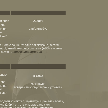
ки сили
2.990 €
риво
ван/микробус
не на
те
00 km*
 за шофьора, централно заключване, теглич,
ntrol, антиблокираща система (ABS), система,
sowie ...
повече информация
конски
8.900 €
риво
микробуси
не на
товарен микробус висок и удължен
те
00 km*
бордови компютър, мултифункционален волан,
 (2 бр.), ел. стъкла, огледало с ел.