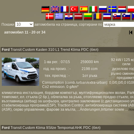
Покажи
автомобила на страница, сортирани по
автомобил 11 - 20 от 34
Ford
Transit Custom Kasten 310 L1 Trend Klima PDC (бял)
92 kW / 125 к
1-ва рег. : 07/15
259000 km
сили
год. на произ. : -
2198 ccm
дизелово го
ръчно сменя
тех. преглед : -
1от ръка
предавки
Consumption (comb./urban/extra-urban): 0,0/0,0/0,0 l/1
Co2 emission: 0 g/km*
климатична инсталация, бордови компютър, мултифункционален волан, Parktr
темпомат, ел. стъкла (2 бр.), облегалка за ръка, отопляемо предно стъкло, о
възглавница (airbag) за шофьора, централно заключване (с дистанционно у
стабилизираща програма(ESP), Traction Control, антиблокираща система (A
(ASR), серво управление, фарове за мъгла, ...Änderungen,Irrtümer sowie ...
по
Ford
Transit Custom Klima 9Sitze Tempomat AHK PDC (бял)