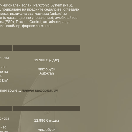
кционален волан, Parktronic System (PTS),
ка, подгряване на предните седалките, огледало
ьора, въздушна възглавница (airbag) за
е (с дистанционно управление), имобилайзер,
а(ESP), Traction Control, антиблокираща
ие, спойлер, фарове за мъгла,
конски
19.900 €
(с ДДС)
риво
микробуси
не на
Autokran
те
00 km*
ümer sowie ...
повече информация
конски
12.990 €
(с ДДС)
риво
микробуси