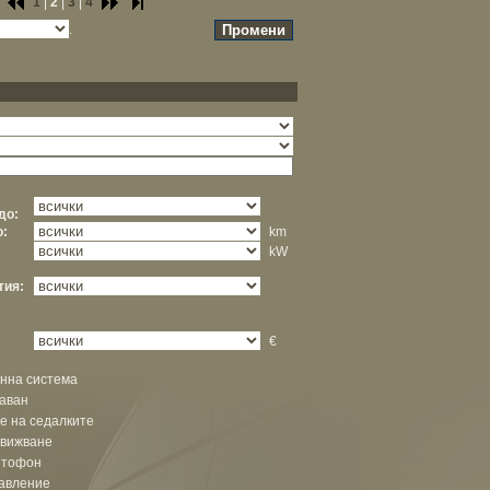
1
|
2
|
3
|
4
.
до:
о:
km
kW
тия:
€
нна система
аван
е на седалките
движване
етофон
равление