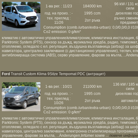
96 kW / 131 к
1-ва рег. : 11/23
184000 km
сили
год. на произ. : -
1995 ccm
дизелово го
тех. преглед :
ръчно сменя
2от ръка
11/26
предавки
Consumption (comb./urban/extra-urban): 0,0/0,0/0,0 l/1
Co2 emission: 0 g/km*
климатик с автоматично управление/климатроник, климатична инсталация, 
Parktronic System (PTS), сензор за дъжд, музикална уредба, радио, темпомат, 
отопляемо, огледало с ел. регулация, въздушна възглавница (airbag) за шоф
навигатора, централно заключване (с дистанционно управление), теглич, е
антиблокираща система (ABS), серво управление, фарове за мъгла, ...Änderun
Ford
Transit Custom Klima 9Sitze Tempomat PDC (антрацит)
136 kW / 185 
1-ва рег. : 10/21
211000 km
сили
год. на произ. : -
1995 ccm
дизелово го
тех. преглед :
2от ръка
автомати
10/26
Consumption (comb./urban/extra-urban): 0,0/0,0/0,0 l/1
Co2 emission: 0 g/km*
климатик с автоматично управление/климатроник, климатична инсталация, 
Parktronic System (PTS), сензор за дъжд, музикална уредба, радио, темпомат, 
отопляемо, огледало с ел. регулация, въздушна възглавница (airbag) за шоф
навигатора, централно заключване, електронна стабилизираща програма(ES
управление, фарове за мъгла, ...Änderungen,Irrtümer sowie ...
повече инфор