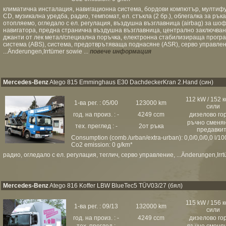
климатична инсталация, навигационна система, бордови компютър, мултифун
CD, музикална уредба, радио, темпомат, ел. стъкла (2 бр.), облегалка за ръ
отопляемо, огледало с ел. регулация, въздушна възглавница (airbag) за шоф
навигатора, предна странична въздушна възглавница, централно заключван
джанти от лек метал/специална поръчка, електронна стабилизираща програм
система (ABS), система, предотврътяваща поднасяне (ASR), серво управлен
...Änderungen,Irrtümer sowie ...
повече информация
Mercedes-Benz
Atego 815 Emminghaus E30 DachdeckerKran 2.Hand (син)
112 kW / 152 
1-ва рег. : 05/00
123000 km
сили
год. на произ. : -
4249 ccm
дизелово го
ръчно сменя
тех. преглед : -
2от ръка
предавки
Consumption (comb./urban/extra-urban): 0,0/0,0/0,0 l/1
Co2 emission: 0 g/km*
радио, огледало с ел. регулация, теглич, серво управление, ...Änderungen,Irrt
Mercedes-Benz
Atego 816 Koffer LBW BlueTec5 TÜV03/27 (бял)
115 kW / 156 
1-ва рег. : 09/13
132000 km
сили
год. на произ. : -
4249 ccm
дизелово го