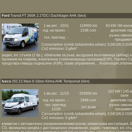
Ford
Transit FT 260K 2.2TDCi Dachträger AHK (бял)
1-ва рег. : 10/11
119000 km
63 kW / 86 конс
год. на произ. : -
2198 ccm
дизелово го
ръчно сменя
тех. преглед : -
-
предавки
Consumption (comb./urban/extra-urban): 0,0/0,0/0,0 l/1
Co2 emission: 0 g/km*
радио, ел. стъкла (2 бр.), облегалка за ръка, въздушна възглавница (airbag)
багажник на покрива, електронна стабилизираща програма(ESP), Traction Co
предотврътяваща поднасяне (ASR), серво управление, ...Änderungen,Irrtümer 
Iveco
35C15 Maxi 6-Sitzer Klima AHK Tempomat (бял)
107 kW / 145 
1-ва рег. : 11/15
333000 km
сили
год. на произ. : -
2998 ccm
дизелово го
тех. преглед :
ръчно сменя
1от ръка
12/26
предавки
Consumption (comb./urban/extra-urban): 0,0/0,0/0,0 l/1
Co2 emission: 0 g/km*
климатик с автоматично управление/климатроник, климатична инсталация, 
CD, музикална уредба с дистанционно управление, радио, темпомат, ел. стъкла