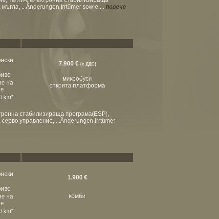
не, теглич, електронна стабилизираща
гла, ...Änderungen,Irrtümer sowie ...
повече
онски
7.900 €
(с ДДС)
риво
микробуси
не на
открита платформа
те
00 km*
ктронна стабилизираща програма(ESP),
ерво управление, ...Änderungen,Irrtümer
онски
1.900 €
риво
комби
не на
те
00 km*