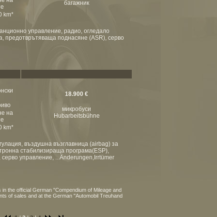
не на
багажник
те
00 km*
анционно управление, радио, огледало
ма, предотврътяваща поднасяне (ASR), серво
онски
18.900 €
риво
микробуси
не на
Hubarbeitsbühne
те
00 km*
регулация, въздушна възглавница (airbag) за
ктронна стабилизираща програма(ESP),
ерво управление, ...Änderungen,Irrtümer
 in the official German "Compendium of Mileage and
ints of sales and at the German "Automobil Treuhand