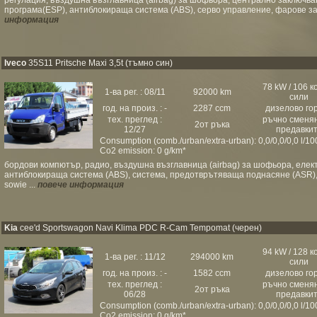
регулация, въздушна възглавница (airbag) за шофьора, централно заключва
програма(ESP), антиблокираща система (ABS), серво управление, фарове за мъ
информация
Iveco
35S11 Pritsche Maxi 3,5t (тъмно син)
78 kW / 106 к
1-ва рег. : 08/11
92000 km
сили
год. на произ. : -
2287 ccm
дизелово го
тех. преглед :
ръчно сменя
2от ръка
12/27
предавки
Consumption (comb./urban/extra-urban): 0,0/0,0/0,0 l/1
Co2 emission: 0 g/km*
бордови компютър, радио, въздушна възглавница (airbag) за шофьора, еле
антиблокираща система (ABS), система, предотврътяваща поднасяне (ASR), с
sowie ...
повече информация
Kia
cee'd Sportswagon Navi Klima PDC R-Cam Tempomat (черен)
94 kW / 128 к
1-ва рег. : 11/12
294000 km
сили
год. на произ. : -
1582 ccm
дизелово го
тех. преглед :
ръчно сменя
2от ръка
06/28
предавки
Consumption (comb./urban/extra-urban): 0,0/0,0/0,0 l/1
Co2 emission: 0 g/km*