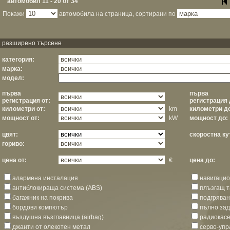
автомобил 11 - 20 от 34
Покажи
автомобила на страница, сортирани по
разширено търсене
категория:
марка:
модел:
първа
първа
регистрация от:
регистрация 
километри от:
km
километри д
мощност от:
kW
мощност до:
цвят:
скоростна ку
гориво:
цена от:
€
цена до:
алармена инсталация
навигацио
антиблокираща система (ABS)
плъзгащ т
багажник на покрива
подгряван
бордови компютър
пълно за
въздушна възглавница (airbag)
радиокас
джанти от олекотен метал
серво-уп