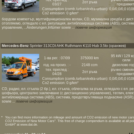
тех. преглед :
ръчно сменя
2от ръка
03/27
предавки
Consumption (comb./urban/extra-urban): 0,0/0,0/0,0 l/1
Co2 emission: 0 g/km*
бордови компютър, мултифункционален волан, CD, музикална уредба с дист
отопляемо, огледало с ел. регулация, антиблокираща система (ABS), систе
управление, ...Änderungen,Irrtümer sowie ...
повече информация
Mercedes-Benz
Sprinter 313CDI AHK Ruthmann K110 Hub 3.5to (оранжев)
95 kW / 129 к
1-ва рег. : 07/09
375000 km
сили
год. на произ. : -
2148 ccm
дизелово го
тех. преглед :
ръчно сменя
2от ръка
04/28
предавки
Consumption (comb./urban/extra-urban): 0,0/0,0/0,0 l/1
Co2 emission: 0 g/km*
CD, радио, ел. стъкла (2 бр.), ел. стъкла, облегалка за ръка, огледало с ел. 
шофьора, централно заключване (с дистанционно управление), теглич, еле
антиблокираща система (ABS), система, предотврътяваща поднасяне (ASR), с
sowie ...
повече информация
*
You can find more information on mileage and amount of CO2 emission of new motor cars
CO2 Emission of New Motor Cars". This free of charge compendium is available at all po
GmbH" at www.dat.de.