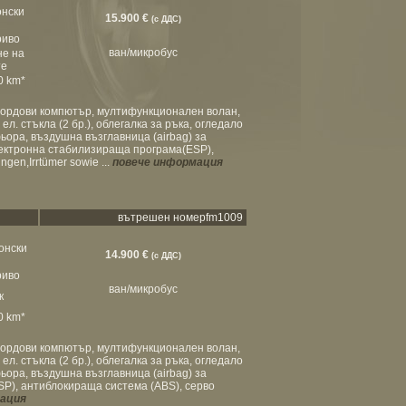
онски
15.900 €
(с ДДС)
риво
ван/микробус
не на
те
00 km*
бордови компютър, мултифункционален волан,
ел. стъкла (2 бр.), облегалка за ръка, огледало
ьора, въздушна възглавница (airbag) за
лектронна стабилизираща програма(ESP),
gen,Irrtümer sowie ...
повече информация
вътрешен номерfm1009
конски
14.900 €
(с ДДС)
риво
ван/микробус
к
00 km*
бордови компютър, мултифункционален волан,
ел. стъкла (2 бр.), облегалка за ръка, огледало
ьора, въздушна възглавница (airbag) за
P), антиблокираща система (ABS), серво
мация