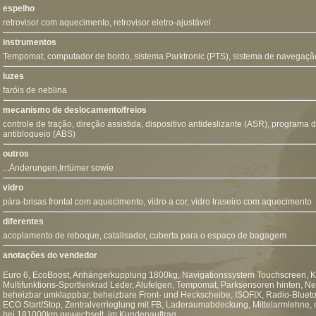
espelho
retrovisor com aquecimento
,
retrovisor eletro-ajustável
instrumentos
Tempomat
,
computador de bordo
,
sistema Parktronic (PTS)
,
sistema de navegaçã
luzes
faróis de neblina
mecanismo de deslocamento/freios
controle de tração
,
direção assistida
,
dispositivo antideslizante (ASR)
,
programa de
antibloqueio (ABS)
outros
...Änderungen,Irrtümer sowie
vidro
pára-brisas frontal com aquecimento
, vidro a cor, vidro traseiro com aquecimento
diferentes
acoplamento de reboque
, catalisador, cuberta para o espaço de bagagem
anotações do vendedor
Euro 6, EcoBoost, Anhängerkupplung 1800kg, Navigationssystem Touchscreen, K
Multifunktions-Sportlenkrad Leder, Alufelgen, Tempomat, Parksensoren hinten, Ne
beheizbar umklappbar, beheizbare Front- und Heckscheibe, ISOFIX, Radio-Blueto
ECO Start/Stop, Zentralverrieglung mit FB, Laderaumabdeckung, Mittelarmlehne,
bei 181000km gewechselt, im Kundenauftrag,