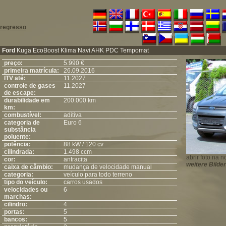
regresso
Ford
Kuga EcoBoost Klima Navi AHK PDC Tempomat
preço:
5.990 €
primeira matrícula:
26.09.2016
ITV até:
11.2027
controle de gases
11.2027
de escape:
durabilidade em
200.000 km
km:
combustível:
aditiva
categoria de
Euro 6
substância
poluente:
potência:
88 kW / 120 cv
cilindrada:
1.498 ccm
abrir foto na 
cor:
antracita
weitere Bilder
caixa de câmbio:
mudança de velocidade manual
categoria:
veículo para todo terreno
tipo do veículo:
carros usados
velocidades ou
6
marchas:
cilindro:
4
portas:
5
bancos:
5