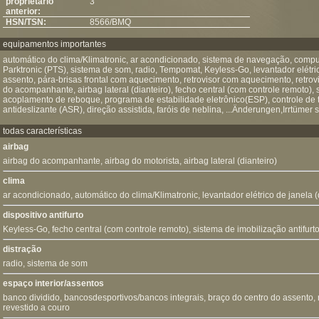
proprietário
3
anterior:
HSN/TSN:
8566/BMQ
equipamentos importantes
automático do clima/Klimatronic, ar acondicionado, sistema de navegação, comput
Parktronic (PTS), sistema de som, radio, Tempomat, Keyless-Go, levantador elétri
assento, pára-brisas frontal com aquecimento, retrovisor com aquecimento, retrovis
do acompanhante, airbag lateral (dianteiro), fecho central (com controle remoto), s
acoplamento de reboque, programa de estabilidade eletrônico(ESP), controle de t
antideslizante (ASR), direção assistida, faróis de neblina, ...Änderungen,Irrtümer 
todas características
airbag
airbag do acompanhante
,
airbag do motorista
,
airbag lateral (dianteiro)
clima
ar acondicionado
,
automático do clima/Klimatronic
,
levantador elétrico de janela 
dispositivo antifurto
Keyless-Go
,
fecho central (com controle remoto)
,
sistema de imobilização antifurto
distração
radio
,
sistema de som
espaço interior/assentos
banco dividido, bancosdesportivos/bancos integrais,
braço do centro do assento
,
revestido a couro