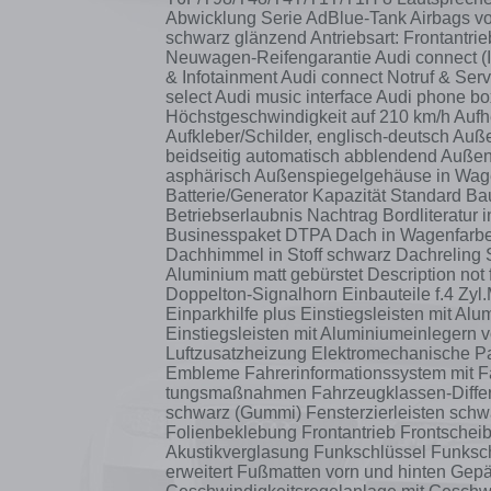
Abwicklung Serie AdBlue-Tank Airbags vor
schwarz glänzend Antriebsart: Frontantrie
Neuwagen-Reifengarantie Audi connect (I
& Infotainment Audi connect Notruf & Ser
select Audi music interface Audi phone b
Höchstgeschwindigkeit auf 210 km/h Aufh
Aufkleber/Schilder, englisch-deutsch Auße
beidseitig automatisch abblendend Außens
asphärisch Außenspiegelgehäuse in Wage
Batterie/Generator Kapazität Standard Bau
Betriebserlaubnis Nachtrag Bordliteratu
Businesspaket DTPA Dach in Wagenfarbe
Dachhimmel in Stoff schwarz Dachrelin
Aluminium matt gebürstet Description not
Doppelton-Signalhorn Einbauteile f.4 Zyl.
Einparkhilfe plus Einstiegsleisten mit Al
Einstiegsleisten mit Aluminiumeinlegern vo
Luftzusatzheizung Elektromechanische 
Embleme Fahrerinformationssystem mit F
tungsmaßnahmen Fahrzeugklassen-Differ
schwarz (Gummi) Fensterzierleisten schwa
Folienbeklebung Frontantrieb Frontschei
Akustikverglasung Funkschlüssel Funks
erweitert Fußmatten vorn und hinten Gep