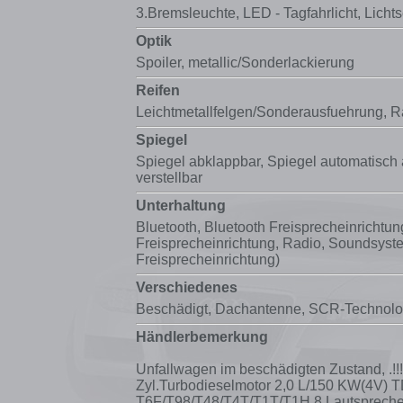
3.Bremsleuchte, LED - Tagfahrlicht, Licht
Optik
Spoiler
, metallic/Sonderlackierung
Reifen
Leichtmetallfelgen/Sonderausfuehrung
, R
Spiegel
Spiegel abklappbar,
Spiegel automatisch
verstellbar
Unterhaltung
Bluetooth, Bluetooth Freisprecheinrichtu
Freisprecheinrichtung,
Radio
,
Soundsyste
Freisprecheinrichtung)
Verschiedenes
Beschädigt, Dachantenne, SCR-Technolo
Händlerbemerkung
Unfallwagen im beschädigten Zustand, .!!!!
Zyl.Turbodieselmotor 2,0 L/150 KW(4V) 
T6F/T98/T48/T4T/T1T/T1H 8 Lautsprech