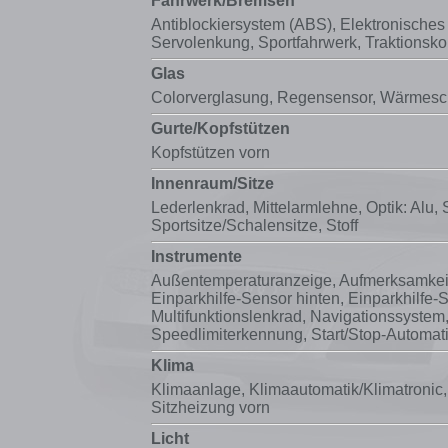
Fahrwerk/Bremsen
Antiblockiersystem (ABS)
,
Elektronisches
Servolenkung
, Sportfahrwerk,
Traktionsko
Glas
Colorverglasung,
Regensensor
, Wärmesc
Gurte/Kopfstützen
Kopfstützen vorn
Innenraum/Sitze
Lederlenkrad,
Mittelarmlehne
, Optik: Alu,
Sportsitze/Schalensitze, Stoff
Instrumente
Außentemperaturanzeige, Aufmerksamkeit
Einparkhilfe-Sensor hinten, Einparkhilfe-
Multifunktionslenkrad
,
Navigationssystem
Speedlimiterkennung, Start/Stop-Automat
Klima
Klimaanlage
,
Klimaautomatik/Klimatronic
Sitzheizung vorn
Licht