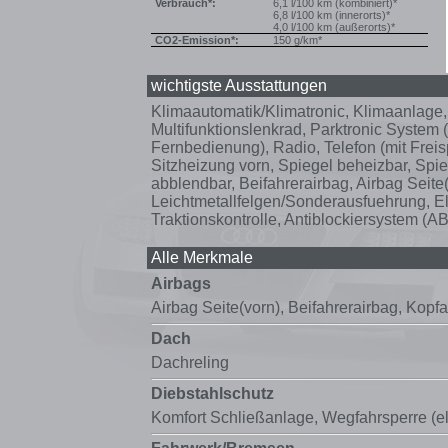
Verbrauch*:
6,1 l/100 km (kombiniert)*
6,8 l/100 km (innerorts)*
4,0 l/100 km (außerorts)*
CO2-Emission*:
150 g/km*
wichtigste Ausstattungen
Klimaautomatik/Klimatronic, Klimaanlage
Multifunktionslenkrad, Parktronic Syste
Fernbedienung), Radio, Telefon (mit Frei
Sitzheizung vorn, Spiegel beheizbar, Spieg
abblendbar, Beifahrerairbag, Airbag Seite
Leichtmetallfelgen/Sonderausfuehrung, El
Traktionskontrolle, Antiblockiersystem (A
Alle Merkmale
Airbags
Airbag Seite(vorn)
,
Beifahrerairbag
,
Kopfa
Dach
Dachreling
Diebstahlschutz
Komfort Schließanlage,
Wegfahrsperre (el