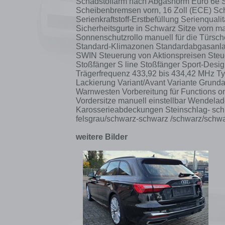
Schadstoffarm nach Abgasnorm Euro 6e S
Scheibenbremsen vorn, 16 Zoll (ECE) Sch
Serienkraftstoff-Erstbefüllung Serienquali
Sicherheitsgurte in Schwarz Sitze vorn m
Sonnenschutzrollo manuell für die Türsc
Standard-Klimazonen Standardabgasanlag
SWIN Steuerung von Aktionspreisen Ste
Stoßfänger S line Stoßfänger Sport-Design
Trägerfrequenz 433,92 bis 434,42 MHz Ty
Lackierung Variant/Avant Variante Grund
Warnwesten Vorbereitung für Functions o
Vordersitze manuell einstellbar Wende
Karosserieabdeckungen Steinschlag- sch
felsgrau/schwarz-schwarz /schwarz/schwa
weitere Bilder