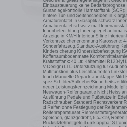
Geschwindigkeitsregelanlage mit Geschwi
Einbausteuerung keine Bedarfsprognose 
Gurtanlegekontrolle Harnstofftank (SCR):
hintere Tür- und Seitenscheiben in Klargl
Armaturentafel in Glasoptik schwarz Innen
Armaturentafel schwarz matt Innenausstat
Innenbeleuchtung Innenspiegel automatis
Anzeige in KM/H Interieur S line Interieu
Verkehrszeichenerkennung Karosserie: 4-t
Sonderfahrzeug,Standard-Ausführung Kei
Kindersicherung Kindersitzbefestigung IS
Kofferraumbodenmatte Komfortmittelarmlehn
Kraftstofftank: 40 Ltr. Kältemittel R123
V-Design) LTE-Unterstützung für Audi ph
Multifunktion plus Leichtlaufreifen Links
touch Manuelle Gepäckraumklappe Mild-Hy
spez.Schilder/Aufkleber/Sicherheitszerti
neuer Leistungskennzeichnung Modellpfl
Neuwagen-Reifengarantie Nicht Heisslan
Ausführung Pedale und Fußstütze in Edel
Radschrauben Standard Rechtsverkehr Re
xl Reifen ohne Festlegung der Reifenmark
Reifenreparaturset Riemenstartergenerat
Speichen, glanzgedreht, 8,5Jx19, Reifen 
Rücksitzlehne, geteilt umklappbar S tro