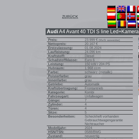
ZURÜCK
Audi
A4 Avant 40 TDI S line Led+Kamera
Preis:
23.999 €
(MwSt. ausweisbar)
Nettopreis:
20.167 €
Erstzulassung:
01.08.2024
Laufleistung:
24.096 km
Kraftstoff:
Diesel
Schadstoffklasse:
Euro 6
Leistung:
150 kW / 204 PS
Hubraum:
1.968 ccm
Farbe:
schwarz (metallic)
Polsterfarbe:
grau
Innenfarbe:
grau
Getriebe:
Automatik
Kraftübertragung:
Frontantrieb
Kategorie:
Kombi
Fahrzeugart:
Unfallwagen
Gänge:
7
Zylinder:
4
Türen:
4
Sitze:
5
Besonderheiten:
Scheckheft vorhanden
Gebrauchtwagengarantie
Nichtraucher
Modelljahr:
2024
HSN/TSN:
0588/BWG
Zustand:
neuwertig