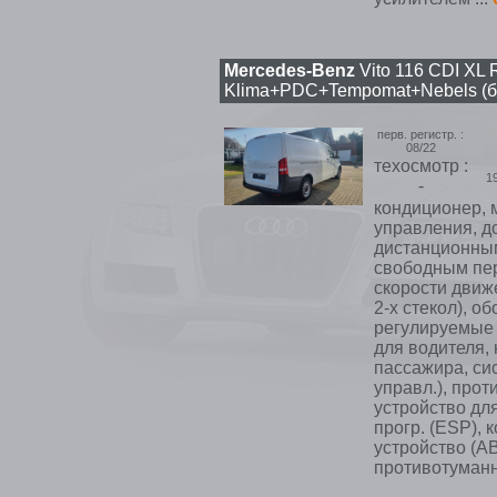
Mercedes-Benz
Vito 116 CDI XL
Klima+PDC+Tempomat+Nebels (б
перв. регистр. :
08/22
техосмотр :
1
-
кондиционер, 
управления, д
дистанционным
свободным пер
скорости движ
2-х стекол), о
регулируемые 
для водителя,
пассажира, сис
управл.), прот
устройство дл
прогр. (ESP), 
устройство (A
противотуманн