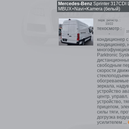
Mercedes-Benz
Sprinter 317CDI
MBUX+Navi+Kamera (белый)
перв. регистр. :
10/22
техосмотр :
1
-
кондиционер с 
кондиционер, 
многофункцион
Parktronic Sys
дистанционным
свободным пер
скорости движ
стеклоподъемни
обогреваемые 
зеркала, наду
устройство ав
центр. управл.
устройство, тя
прицепом, элек
силы тяги, пр
догрузка веду
усилителем ...