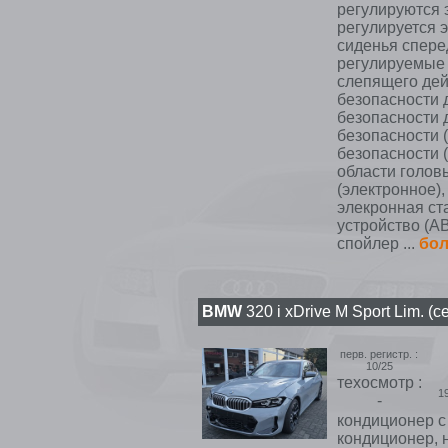
регулируются 
регулируется э
сиденья спере
регулируемые з
слепящего дей
безопасности 
безопасности 
безопасности 
безопасности 
области голов
(электронное),
элекронная ст
устройство (A
спойлер ...
бо
BMW
320 i xDrive M Sport Lim. (с
перв. регистр. :
10/25
техосмотр :
1
-
кондиционер с 
кондиционер, 