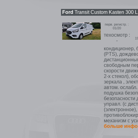
Ford
Transit Custom Kasten 300 
перв. регистр. :
01/20
техосмотр :
1
-
кондиционер, б
(PTS), дождево
дистанционным
свободным пер
скорости движ
2-х стекол), 
зеркала , элек
автом. ослабл
подушка безоп
безопасности д
управл. (с дис
(электронное),
противоблокир
механизм с ус
больше инфо