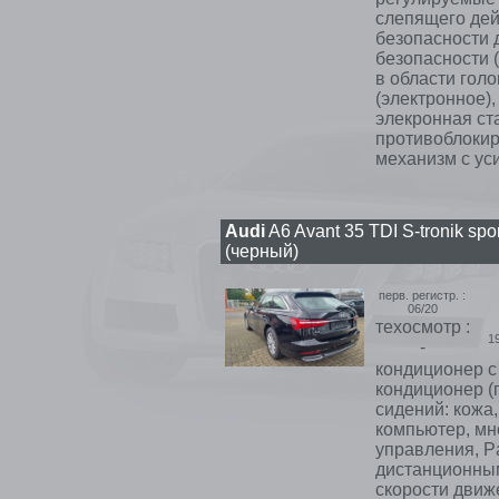
слепящего дей
безопасности 
безопасности 
в области гол
(электронное),
элекронная ста
противоблокир
механизм с уси
Audi
A6 Avant 35 TDI S-tronik spor
(черный)
перв. регистр. :
06/20
техосмотр :
1
-
кондиционер с 
кондиционер (п
сидений: кожа
компьютер, мн
управления, Pa
дистанционным
скорости движ