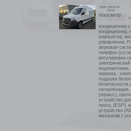
перв. регистр. :
03/23
техосмотр :
1
-
кондиционер с 
кондиционер, 
компьютер, мн
управления, Pa
звуковая сист
телефон (со с
регулировка с
электрический 
подлокотники,
зеркала , эле
подушка безоп
безопасности 
сигнализации, 
управл.), прот
устройство дл
прогр. (ESP), 
устройство (AB
механизм с уси