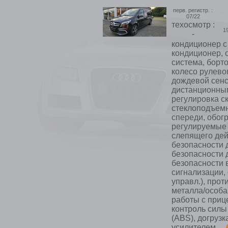
перв. регистр. :
07/22
техосмотр :
1
-
кондиционер с 
кондиционер, 
система, борт
колесо рулевог
дождевой сенсо
дистанционным
регулировка с
стеклоподъемни
спереди, обог
регулируемые з
слепящего дей
безопасности 
безопасности 
безопасности 
сигнализации, 
управл.), прот
металла/особа
работы с прице
контроль силы
(ABS), догрузк
усилителем ...