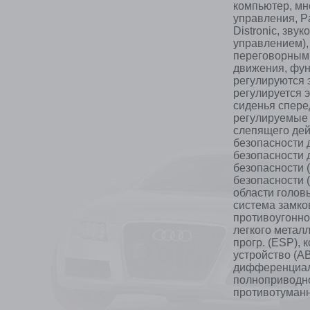
компьютер, мн
управления, Pa
Distronic, зву
управлением),
переговорным 
движения, фун
регулируются 
регулируется э
сиденья спере
регулируемые з
слепящего дей
безопасности 
безопасности 
безопасности 
безопасности 
области голов
система замков
противоугонное
легкого металл
прогр. (ESP), 
устройство (A
дифференциал 
полноприводно
противотуманн