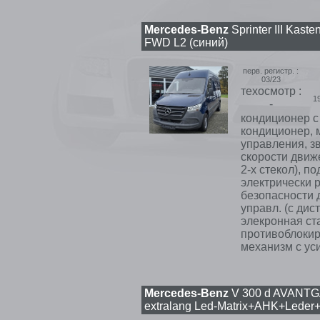
Mercedes-Benz
Sprinter III Kas
FWD L2 (синий)
перв. регистр. :
03/23
техосмотр :
1
-
кондиционер с 
кондиционер, 
управления, з
скорости движ
2-х стекол), п
электрически 
безопасности д
управл. (с дис
элекронная ста
противоблокир
механизм с уси
Mercedes-Benz
V 300 d AVANT
extralang Led-Matrix+AHK+Leder+