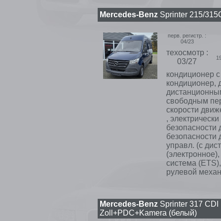
Mercedes-Benz
Sprinter 215/315
перв. регистр. :
04/23
техосмотр :
1
03/27
кондиционер с 
кондиционер, 
дистанционным
свободным пер
скорости движ
, электрическ
безопасности 
безопасности д
управл. (с дис
(электронное),
система (ETS)
рулевой механи
Mercedes-Benz
Sprinter 317 CD
Zoll+PDC+Kamera (белый)