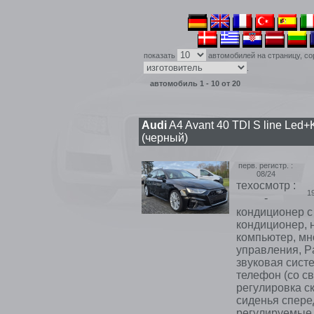
показать
автомобилей на страницу, со
.
автомобиль 1 - 10 от 20
Audi
A4 Avant 40 TDI S line Led+
(черный)
перв. регистр. :
08/24
техосмотр :
1
-
кондиционер с 
кондиционер, 
компьютер, мн
управления, Pa
звуковая сист
телефон (со с
регулировка с
сиденья спере
регулируемые з