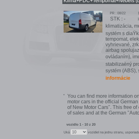
Klima+PDC+Tempomat+Nebels (b
PR : 08/22
STK : -
klimatizácia, m
systém s diaŸko
tempomat, elekt
vyhrievané, zrk
airbag spoluja
ovládaním), imob
stabilizaèný pr
systém (ABS), s
informácie
*
You can find more information 
motor cars in the official Ger
of New Motor Cars". This free of
of sales and at the German "Au
vozidlo 1 - 10 z 20
Uká
vozidiel na jednu stranu, uspori