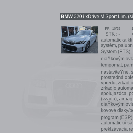
BMW
320 i xDrive M Sport Lim. (s
PR : 10/25
STK : -
automatická kli
systém, palubný
System (PTS), d
diaŸkovým ovlád
tempomat, pamä
nastaviteŸné, 
prostredná opi
vpredu, zrkadlo
zrkadlo automat
spolujazdca, po
(vzadu), airbag
diaŸkovým ovlá
kovové disky/p
program (ESP),
automatický sam
preklzávacia re