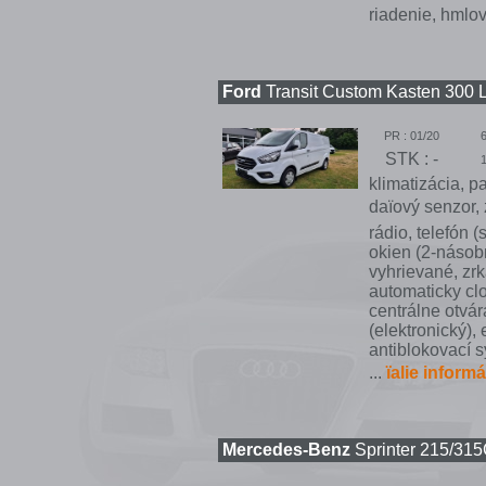
riadenie, hmlový
Ford
Transit Custom Kasten 300 L
PR : 01/20
STK : -
klimatizácia, p
daïový senzor
rádio, telefón 
okien (2-násob
vyhrievané, zrk
automaticky cl
centrálne otvá
(elektronický),
antiblokovací s
...
ïalie inform
Mercedes-Benz
Sprinter 215/315