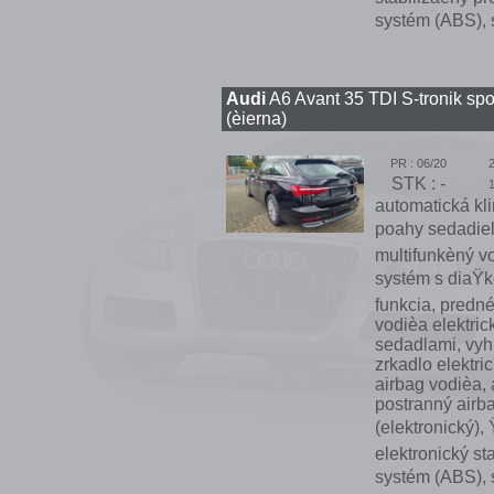
systém (ABS), s
Audi
A6 Avant 35 TDI S-tronik spo
(èierna)
PR : 06/20
STK : -
automatická kli
poahy sedadiel
multifunkèný v
systém s diaŸk
funkcia, predné
vodièa elektri
sedadlami, vyh
zrkadlo elektri
airbag vodièa, 
postranný airba
(elektronický),
elektronický st
systém (ABS), s