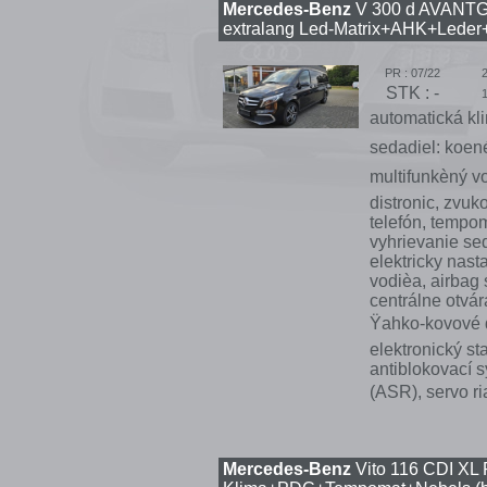
Mercedes-Benz
V 300 d AVANT
extralang Led-Matrix+AHK+Leder+D
PR : 07/22
STK : -
automatická kli
sedadiel: koe
multifunkèný vo
distronic, zvu
telefón, tempom
vyhrievanie sed
elektricky nast
vodièa, airbag 
centrálne otvár
Ÿahko-kovové di
elektronický st
antiblokovací s
(ASR), servo ri
Mercedes-Benz
Vito 116 CDI XL