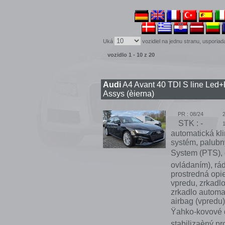
Uká
vozidiel na jednu stranu, uspori
vozidlo 1 - 10 z 20
Audi
A4 Avant 40 TDI S line Led+
Assys (èierna)
PR : 08/24
STK : -
automatická kli
systém, palubný
System (PTS), 
ovládaním), rád
prostredná opi
vpredu, zrkadlo
zrkadlo automa
airbag (vpredu)
Ÿahko-kovové d
stabilizaèný pr