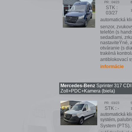
PR : 04/23
STK :
03/27
automatická kli
senzor, zvukov
telefón (s hand
sedadlami, zrka
nastaviteŸné, a
otváranie (s di
trakèná kontrol
antiblokovací s
informácie
Mercedes-Benz
Sprinter 317 CD
Zoll+PDC+Kamera (biela)
PR : 03/23
STK : -
automatická kli
systém, palubný
System (PTS), 