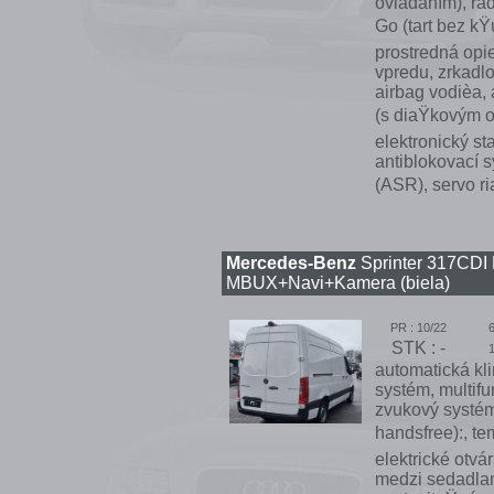
ovládaním), rád
Go (tart bez k
prostredná opi
vpredu, zrkadlo
airbag vodièa, 
(s diaŸkovým ov
elektronický st
antiblokovací s
(ASR), servo ri
Mercedes-Benz
Sprinter 317CD
MBUX+Navi+Kamera (biela)
PR : 10/22
STK : -
automatická kli
systém, multif
zvukový systém
handsfree):, te
elektrické otvá
medzi sedadlami