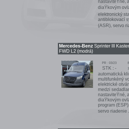
nastaviteŸné, a
diaŸkovým ovlád
elektronický st
antiblokovací s
(ASR), servo ri
Mercedes-Benz
Sprinter III Kas
FWD L2 (modrá)
PR : 03/23
STK : -
automatická kli
multifunkèný v
elektrické otvá
medzi sedadlami
nastaviteŸné, a
diaŸkovým ovlád
program (ESP),
servo riadenie .