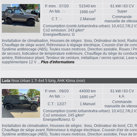
P. imm. : 07/20
51540 km
61 kW / 83 CV
3
An fab. : -
Super
1690 cm
Commande
C.T. : -
2.Manuel
manuelle de vitess
Consumption (comb./urban/extra-urban): 10,4/12,7/8,2 l
Co2 emission: 243 g/km*
Energieeffizienz: G
Insrtallation de climatisation, Housses de sièges : tissu, Ordinateur de bord, Radio
Chauffage de siège avant, Rétroviseur à réglage électrique, Coussin d'air de cond
Système antiblocage (ABS), Toutes roues motrices, Direction assistée, Roues / 
de secours, Indicateur de température extérieure, Chauffage du siège du conducte
arrière, Rétroviseur pliant, Tendeur de ceinture, métallique / vernis spécial, Lave-
supplémentaire 12 V ...
Plus d'informations
Lada
Niva Urban 1.7i 4x4 5 türig, AHK Klima (noir)
P. imm. : 09/20
44000 km
61 kW / 83 CV
3
An fab. : -
k.A.
1690 cm
Commande
C.T. : 12/27
1.Manuel
manuelle de vitess
Consumption (comb./urban/extra-urban): 10,4/12,7/8,2 l
Co2 emission: 245 g/km*
Energieeffizienz: G
Insrtallation de climatisation, Housses de sièges : tissu, Ordinateur de bord, CD, R
Chauffage de siège avant, Rétroviseur à réglage électrique, Coussin d'air de co
Système antiblocage (ABS), Toutes roues motrices, Direction assistée, Feux de b