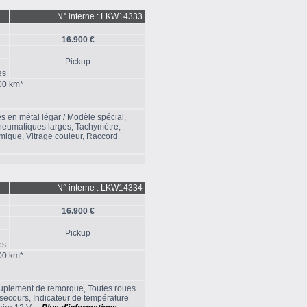
N° interne : LKW14333
16.900 €
Pickup
es
100 km*
es en métal légar / Modèle spécial,
Pneumatiques larges, Tachymètre,
rmique, Vitrage couleur, Raccord
N° interne : LKW14334
16.900 €
Pickup
es
100 km*
ccouplement de remorque, Toutes roues
secours, Indicateur de température