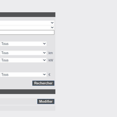
km
kW
€