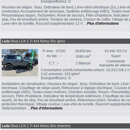
Energieeffizienz: G
Housses de sièges : tissu, Ordinateur de bord, Lève-vitres électrique (2x), Lève-vi
conducteur, Accouplement de remorque, Système antiblocage (ABS), Toutes roues 
Pneumatiques larges, Tachymètre, Roue de secours, Filtre d'habitacle, Indicateur
stop, Feu de brouillard arrière, Tendeur de ceinture, Cloison de coffre, Vitrage de
Lave-vitre de lunette, Raccord supplémentaire 12 V ...
Plus d'informations
Lada
Niva LUX 1.7i 4x4 Klima Shz (gris)
P. imm. : 07/20
26450 km
61 kW / 83 CV
3
An fab. : -
Super
1690 cm
Commande
C.T. : -
2.Manuel
manuelle de vitess
Consumption (comb./urban/extra-urban): 10,3/12,5/8,1 l
Co2 emission: 243 g/km*
Energieeffizienz: G
Insrtallation de climatisation, Housses de sièges : tissu, Ordinateur de bord, Lève-v
électrique, Chauffage de siège avant, Rétroviseur à réglage électrique, Coussin 
antiblocage (ABS), Toutes roues motrices, Direction assistée, Roues / Pneumati
secours, Filtre d'habitacle, Indicateur de température extérieure, Chauffage du s
avant), 3e feu de stop, Feu de brouillard arrière, Rétroviseur pliant, Tendeur de ce
protection thermique, Vitrage couleur, Lave-vitre de lunette, Raccord supplément
Seitenscheiben ...
Plus d'informations
Lada
Niva LUX 1.7i 4x4 Klima Shz (marron)