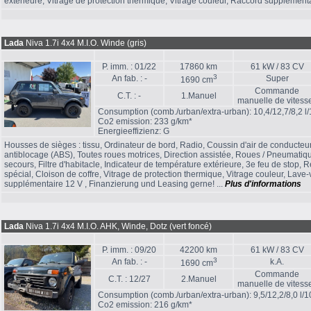
extérieure, Vitrage de protection thermique, Vitrage couleur, Raccord supplémenta
Lada
Niva 1.7i 4x4 M.I.O. Winde (gris)
P. imm. : 01/22
17860 km
61 kW / 83 CV
3
An fab. : -
Super
1690 cm
Commande
C.T. : -
1.Manuel
manuelle de vitess
Consumption (comb./urban/extra-urban): 10,4/12,7/8,2 l
Co2 emission: 233 g/km*
Energieeffizienz: G
Housses de sièges : tissu, Ordinateur de bord, Radio, Coussin d'air de conducteu
antiblocage (ABS), Toutes roues motrices, Direction assistée, Roues / Pneumati
secours, Filtre d'habitacle, Indicateur de température extérieure, 3e feu de stop, Ré
spécial, Cloison de coffre, Vitrage de protection thermique, Vitrage couleur, Lave-
supplémentaire 12 V , Finanzierung und Leasing gerne! ...
Plus d'informations
Lada
Niva 1.7i 4x4 M.I.O. AHK, Winde, Dotz (vert foncé)
P. imm. : 09/20
42200 km
61 kW / 83 CV
3
An fab. : -
k.A.
1690 cm
Commande
C.T. : 12/27
2.Manuel
manuelle de vitess
Consumption (comb./urban/extra-urban): 9,5/12,2/8,0 l/
Co2 emission: 216 g/km*