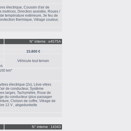
tres électrique, Coussin d'air de
motrices, Direction assistée, Roues /
 de température extérieure, 3e feu de
 protection thermique, Vitrage couleur,
N° interne : o4575A
15.800 €
Véhicule tout terrain
es
/100 km*
itres électrique (2x), Lève-vitres
d'air de conducteur, Système
ques larges, Tachymètre, Roue de
iège du conducteur (plus passager
inture, Cloison de coffre, Vitrage de
aire 12 V , abgedunkelte
N° interne : 14343