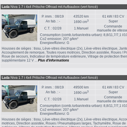
Lada
Niva 1.7 i 4x4 Pritsche Offroad mit Aufbaubox (vert foncé)
P. imm. : 08/19
43520 km
61 kW / 83 CV
3
An fab. : -
Super
1690 cm
Commande
C.T. : 02/28
1.Manuel
manuelle de vitess
Consumption (comb./urban/extra-urban): 8,8/11,7/7,1 l/
Co2 emission: 207 g/km*
Energieeffizienz: G
Housses de sièges : tissu, Lève-vitres électrique (2x), Lève-vitres électrique, Jant
Accouplement de remorque, Toutes roues motrices, Direction assistée, Roues / 
Roue de secours, Indicateur de température extérieure, Vitrage de protection the
supplémentaire 12 V ...
Plus d'informations
Lada
Niva 1.7 i 4x4 Pritsche Offroad mit Aufbaubox (vert foncé)
P. imm. : 08/19
49500 km
61 kW / 83 CV
3
An fab. : -
Super
1690 cm
Commande
C.T. : 02/28
1.Manuel
manuelle de vitess
Consumption (comb./urban/extra-urban): 8,8/11,7/7,1 l/
Co2 emission: 207 g/km*
Energieeffizienz: G
Housses de sièges : tissu, Lève-vitres électrique (2x), Lève-vitres électrique, A
motrices, Direction assistée, Roues / Pneumatiques larges, Tachymètre, Roue de 