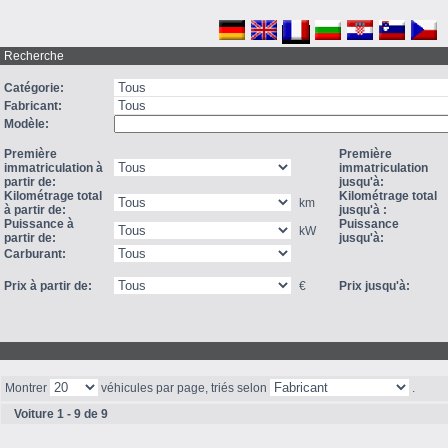
Recherche
Catégorie:
Fabricant:
Modèle:
Première
Première
immatriculation à
immatriculation
partir de:
jusqu'à:
Kilométrage total
Kilométrage total
km
à partir de:
jusqu'à :
Puissance à
Puissance
kW
partir de:
jusqu'à:
Carburant:
Prix à partir de:
€
Prix jusqu'à:
Montrer
véhicules par page, triés selon
.
Voiture 1 - 9 de 9