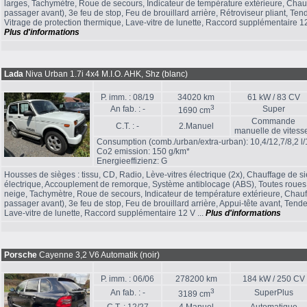
larges, Tachymètre, Roue de secours, Indicateur de température extérieure, Chau
passager avant), 3e feu de stop, Feu de brouillard arrière, Rétroviseur pliant, Ten
Vitrage de protection thermique, Lave-vitre de lunette, Raccord supplémentaire 1
Plus d'informations
Lada
Niva Urban 1.7i 4x4 M.I.O. AHK, Shz (blanc)
P. imm. : 08/19
34020 km
61 kW / 83 CV
3
An fab. : -
Super
1690 cm
Commande
C.T. : -
2.Manuel
manuelle de vitess
Consumption (comb./urban/extra-urban): 10,4/12,7/8,2 l
Co2 emission: 150 g/km*
Energieeffizienz: G
Housses de sièges : tissu, CD, Radio, Lève-vitres électrique (2x), Chauffage de s
électrique, Accouplement de remorque, Système antiblocage (ABS), Toutes roues 
neige, Tachymètre, Roue de secours, Indicateur de température extérieure, Chau
passager avant), 3e feu de stop, Feu de brouillard arrière, Appui-tête avant, Tende
Lave-vitre de lunette, Raccord supplémentaire 12 V ...
Plus d'informations
Porsche
Cayenne 3,2 V6 Automatik (noir)
P. imm. : 06/06
278200 km
184 kW / 250 CV
3
An fab. : -
SuperPlus
3189 cm