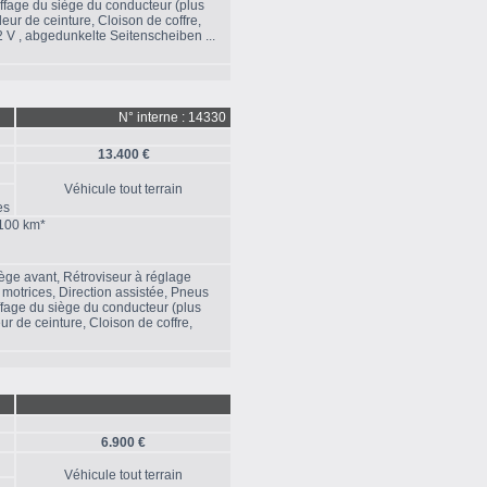
ffage du siège du conducteur (plus
deur de ceinture, Cloison de coffre,
2 V , abgedunkelte Seitenscheiben ...
N° interne : 14330
13.400 €
Véhicule tout terrain
es
/100 km*
iège avant, Rétroviseur à réglage
motrices, Direction assistée, Pneus
ffage du siège du conducteur (plus
ur de ceinture, Cloison de coffre,
6.900 €
Véhicule tout terrain