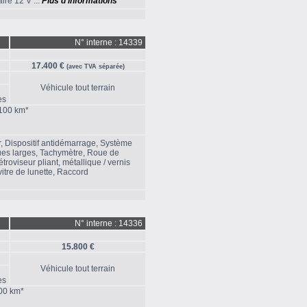
ire 12 V ...
Plus d'informations
N° interne : 14339
17.400 €
(avec TVA séparée)
Véhicule tout terrain
es
/100 km*
r, Dispositif antidémarrage, Système
ques larges, Tachymètre, Roue de
troviseur pliant, métallique / vernis
vitre de lunette, Raccord
N° interne : 14336
15.800 €
Véhicule tout terrain
es
100 km*