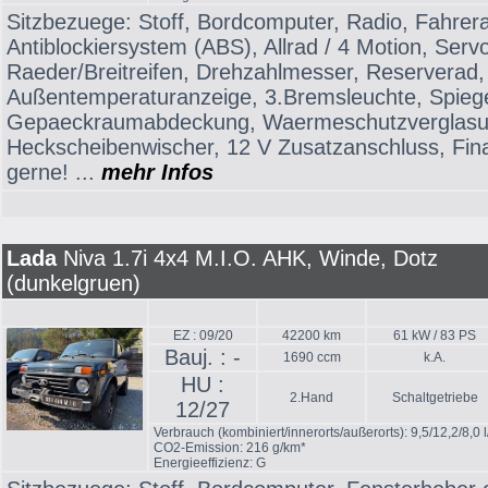
Sitzbezuege: Stoff, Bordcomputer, Radio, Fahrer
Antiblockiersystem (ABS), Allrad / 4 Motion, Serv
Raeder/Breitreifen, Drehzahlmesser, Reserverad, 
Außentemperaturanzeige, 3.Bremsleuchte, Spiegel
Gepaeckraumabdeckung, Waermeschutzverglasun
Heckscheibenwischer, 12 V Zusatzanschluss, Fin
gerne! ...
mehr Infos
Lada
Niva 1.7i 4x4 M.I.O. AHK, Winde, Dotz
(dunkelgruen)
EZ : 09/20
42200 km
61 kW / 83 PS
Bauj. : -
1690 ccm
k.A.
HU :
2.Hand
Schaltgetriebe
12/27
Verbrauch (kombiniert/innerorts/außerorts): 9,5/12,2/8,0 
CO2-Emission: 216 g/km*
Energieeffizienz: G