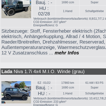
Bauj. : -
1690 ccm
Super
HU :
1.Hand
Schaltgetriebe
02/28
Verbrauch (kombiniert/innerorts/außerorts): 8,8/11,7/7,1 
CO2-Emission: 207 g/km*
Energieeffizienz: G
Sitzbezuege: Stoff, Fensterheber elektrisch (2fac
elektrisch, Anhängerkupplung, Allrad / 4 Motion, 
Raeder/Breitreifen, Drehzahlmesser, Reserverad,
Außentemperaturanzeige, Waermeschutzverglasu
12 V Zusatzanschluss ...
mehr Infos
Lada
Niva 1.7i 4x4 M.I.O. Winde (grau)
EZ : 01/22
17860 km
61 kW / 83 PS
Bauj. : -
1690 ccm
Super
HU : -
1.Hand
Schaltgetriebe
Verbrauch (kombiniert/innerorts/außerorts): 10,4/12,7/8,
CO2-Emission: 233 g/km*
Energieeffizienz: G