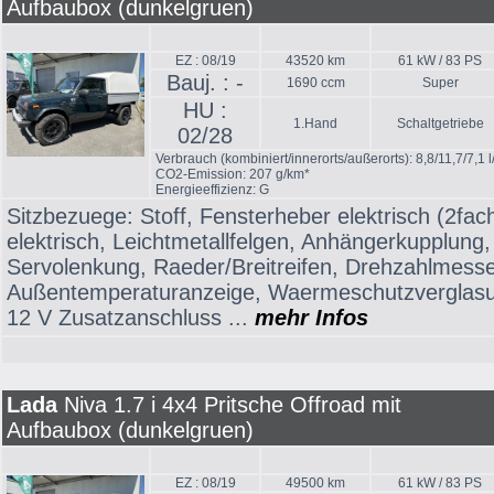
Aufbaubox (dunkelgruen)
EZ : 08/19
43520 km
61 kW / 83 PS
Bauj. : -
1690 ccm
Super
HU :
1.Hand
Schaltgetriebe
02/28
Verbrauch (kombiniert/innerorts/außerorts): 8,8/11,7/7,1 
CO2-Emission: 207 g/km*
Energieeffizienz: G
Sitzbezuege: Stoff, Fensterheber elektrisch (2fac
elektrisch, Leichtmetallfelgen, Anhängerkupplung, 
Servolenkung, Raeder/Breitreifen, Drehzahlmesse
Außentemperaturanzeige, Waermeschutzverglasu
12 V Zusatzanschluss ...
mehr Infos
Lada
Niva 1.7 i 4x4 Pritsche Offroad mit
Aufbaubox (dunkelgruen)
EZ : 08/19
49500 km
61 kW / 83 PS