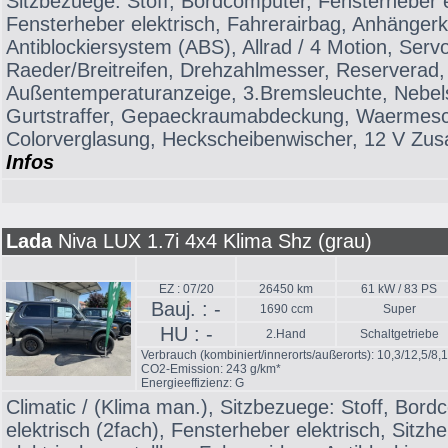
Sitzbezuege: Stoff, Bordcomputer, Fensterheber e
Fensterheber elektrisch, Fahrerairbag, Anhänger
Antiblockiersystem (ABS), Allrad / 4 Motion, Serv
Raeder/Breitreifen, Drehzahlmesser, Reserverad, 
Außentemperaturanzeige, 3.Bremsleuchte, Nebels
Gurtstraffer, Gepaeckraumabdeckung, Waermesc
Colorverglasung, Heckscheibenwischer, 12 V Zusa
Infos
Lada
Niva LUX 1.7i 4x4 Klima Shz (grau)
EZ : 07/20
26450 km
61 kW / 83 PS
Bauj. : -
1690 ccm
Super
HU : -
2.Hand
Schaltgetriebe
Verbrauch (kombiniert/innerorts/außerorts): 10,3/12,5/8,
CO2-Emission: 243 g/km*
Energieeffizienz: G
Climatic / (Klima man.), Sitzbezuege: Stoff, Bor
elektrisch (2fach), Fensterheber elektrisch, Sitzh