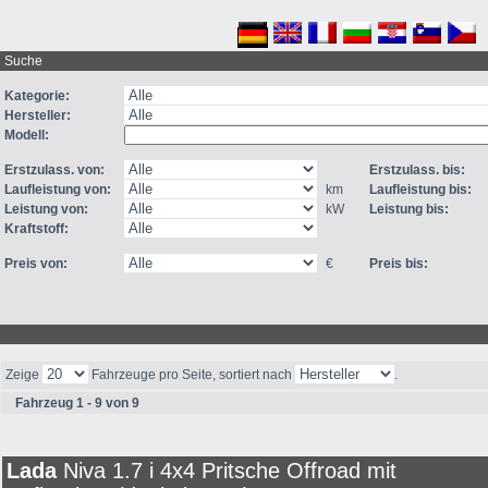
Suche
Kategorie:
Hersteller:
Modell:
Erstzulass. von:
Erstzulass. bis:
Laufleistung von:
km
Laufleistung bis:
Leistung von:
kW
Leistung bis:
Kraftstoff:
Preis von:
€
Preis bis:
Zeige
Fahrzeuge pro Seite, sortiert nach
.
Fahrzeug 1 - 9 von 9
Lada
Niva 1.7 i 4x4 Pritsche Offroad mit