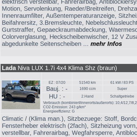
elektrisch verstellbar, Fahrerairbag, Antiblockiers
Motion, Servolenkung, Raeder/Breitreifen, Drehz
Innenraumfilter, Außentemperaturanzeige, Sitzheiz
Beifahrersitz, 3.Bremsleuchte, Nebelschlussleuch
Gurtstraffer, Gepaeckraumabdeckung, Waermesc
Colorverglasung, Heckscheibenwischer, 12 V Zus
abgedunkelte Seitenscheiben ...
mehr Infos
Lada
Niva LUX 1.7i 4x4 Klima Shz (braun)
EZ : 07/20
51540 km
61 kW / 83 PS
Bauj. : -
1690 ccm
Super
HU : -
2.Hand
Schaltgetriebe
Verbrauch (kombiniert/innerorts/außerorts): 10,4/12,7/8,
CO2-Emission: 243 g/km*
Energieeffizienz: G
Climatic / (Klima man.), Sitzbezuege: Stoff, Bord
Fensterheber elektrisch (2fach), Sitzheizung vorn,
verstellbar, Fahrerairbag, Wegfahrsperre, Antiblo