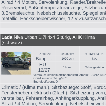
Allrad / 4 Motion, Servolenkung, Raeder/Breitrei
Reserverad, Außentemperaturanzeige, Sitzheizung
3.Bremsleuchte, Nebelschlussleuchte, Spiegel ank
metallic, Heckscheibenwischer, 12 V Zusatzanschl
Lada
Niva Urban 1.7i 4x4 5 türig, AHK Klima
(schwarz)
EZ : 09/20
44000 km
61 kW / 83 PS
Bauj. : -
1690 ccm
k.A.
HU :
1.Hand
Schaltgetriebe
12/27
Verbrauch (kombiniert/innerorts/außerorts): 10,4/12,7/8,
CO2-Emission: 245 g/km*
Energieeffizienz: G
Climatic / (Klima man.), Sitzbezuege: Stoff, Bor
Fensterheber elektrisch (2fach), Sitzheizung vorn,
verstellbar, Fahrerairbag, Anhängerkupplung, Ant
Allrad / 4 Motion, Servolenkung, Nebelscheinwerfe