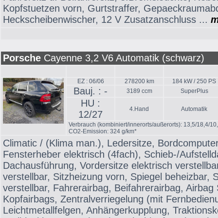
Kopfstuetzen vorn, Gurtstraffer, Gepaeckraumab
Heckscheibenwischer, 12 V Zusatzanschluss ...
m
Porsche
Cayenne 3,2 V6 Automatik (schwarz)
EZ : 06/06
278200 km
184 kW / 250 PS
Bauj. : -
3189 ccm
SuperPlus
HU :
4.Hand
Automatik
12/27
Verbrauch (kombiniert/innerorts/außerorts): 13,5/18,4/10
CO2-Emission: 324 g/km*
Climatic / (Klima man.), Ledersitze, Bordcompute
Fensterheber elektrisch (4fach), Schieb-/Aufstelld
Dachausführung, Vordersitze elektrisch verstellbar
verstellbar, Sitzheizung vorn, Spiegel beheizbar, S
verstellbar, Fahrerairbag, Beifahrerairbag, Airbag 
Kopfairbags, Zentralverriegelung (mit Fernbedien
Leichtmetallfelgen, Anhängerkupplung, Traktionsko