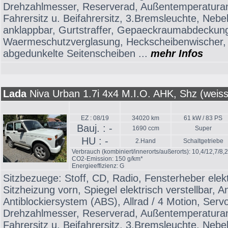
Drehzahlmesser, Reserverad, Außentemperaturanz
Fahrersitz u. Beifahrersitz, 3.Bremsleuchte, Nebe
anklappbar, Gurtstraffer, Gepaeckraumabdeckun
Waermeschutzverglasung, Heckscheibenwischer, 
abgedunkelte Seitenscheiben ...
mehr Infos
Lada
Niva Urban 1.7i 4x4 M.I.O. AHK, Shz (weiss
EZ : 08/19
34020 km
61 kW / 83 PS
Bauj. : -
1690 ccm
Super
HU : -
2.Hand
Schaltgetriebe
Verbrauch (kombiniert/innerorts/außerorts): 10,4/12,7/8,
CO2-Emission: 150 g/km*
Energieeffizienz: G
Sitzbezuege: Stoff, CD, Radio, Fensterheber elekt
Sitzheizung vorn, Spiegel elektrisch verstellbar,
Antiblockiersystem (ABS), Allrad / 4 Motion, Serv
Drehzahlmesser, Reserverad, Außentemperaturanz
Fahrersitz u. Beifahrersitz, 3.Bremsleuchte, Nebe