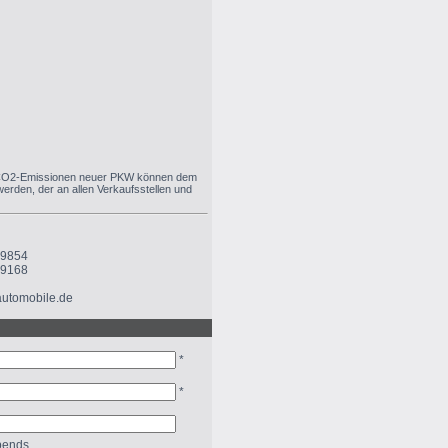
chen CO2-Emissionen neuer PKW können dem
rden, der an allen Verkaufsstellen und
79854
19168
automobile.de
*
*
ends