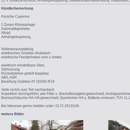
12 V Zusatzanschluss
,
Anhängerkupplung
,
Gepaeckraumabdeckung
, Katalysator
Händlerbemerkung
Porsche Cayenne
2 Zonen Klimaanlage
Automatikgetriebe
Allrad
Anhängekupplung,
Volllederausstattung
elektrisches Schiebe-/Hubdach
elektrische Fensterheber vorn u hinten
elektrisch einstellbare Sitze,
Sitzheizung
Rücksitzlehne geteilt klappbar,
ABS, ASR
Bereifung Grabber AT 255/50 R19
Seite rechts zum Teil nachlackiert;
Inspektion durchgeführt, alle Filter u. Bremsflüssigkeit gewechselt, Keilrippenri
Bremsschläuche HA+VA gewechselt, Querlenker HA u. Batterie erneuert, TÜV 11.
Bei Interesse gerne melden unter: 0172-2519168.
weitere Bilder