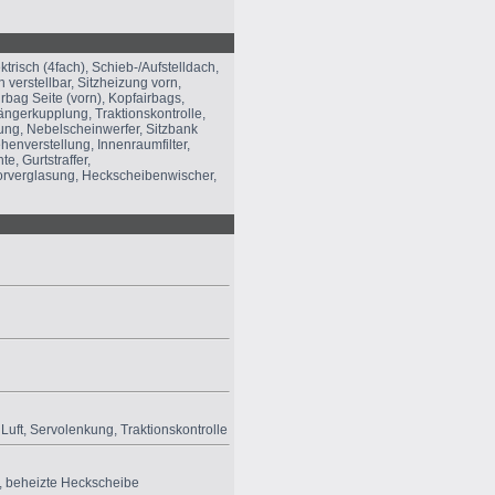
trisch (4fach), Schieb-/Aufstelldach,
h verstellbar, Sitzheizung vorn,
irbag Seite (vorn), Kopfairbags,
ängerkupplung, Traktionskontrolle,
kung, Nebelscheinwerfer, Sitzbank
henverstellung, Innenraumfilter,
e, Gurtstraffer,
rverglasung, Heckscheibenwischer,
Luft
,
Servolenkung
,
Traktionskontrolle
, beheizte Heckscheibe