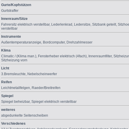
Gurte/Kopfstützen
Gurtstraffer
Innenraum/Sitze
Fahrersitz elektrisch verstellbar
,
Lederlenkrad
,
Ledersitze
,
Sitzbank geteilt
,
Sitzho
verstellbar
Instrumente
Außentemperaturanzeige
,
Bordcomputer
,
Drehzahlmesser
Klima
Climatic / (Klima man.)
,
Fensterheber elektrisch (4fach)
,
Innenraumfilter
,
Sitzheizun
Sitzheizung vorn
Licht
3.Bremsleuchte
,
Nebelscheinwerfer
Reifen
Leichtmetallfelgen
,
Raeder/Breitreifen
Spiegel
Spiegel beheizbar
,
Spiegel elektrisch verstellbar
weiteres
abgedunkelte Seitenscheiben
Verschiedenes