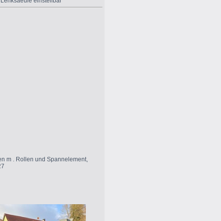
,
Lenksaeule einstellbar
emen m . Rollen und Spannelement,
27