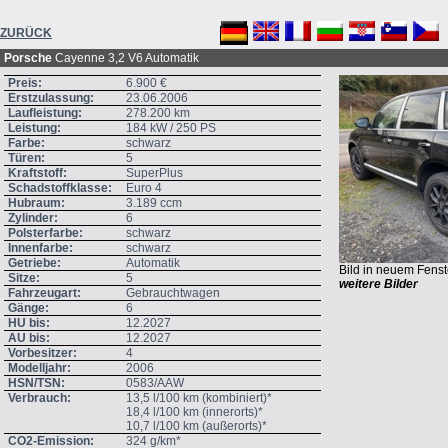
ZURÜCK
Porsche
Cayenne 3,2 V6 Automatik
Preis:
6.900 €
Erstzulassung:
23.06.2006
Laufleistung:
278.200 km
Leistung:
184 kW / 250 PS
Farbe:
schwarz
Türen:
5
Kraftstoff:
SuperPlus
Schadstoffklasse:
Euro 4
Hubraum:
3.189 ccm
Zylinder:
6
Polsterfarbe:
schwarz
Innenfarbe:
schwarz
Getriebe:
Automatik
Bild in neuem Fenst
Sitze:
5
weitere Bilder
Fahrzeugart:
Gebrauchtwagen
Gänge:
6
HU bis:
12.2027
AU bis:
12.2027
Vorbesitzer:
4
Modelljahr:
2006
HSN/TSN:
0583/AAW
Verbrauch:
13,5 l/100 km (kombiniert)*
18,4 l/100 km (innerorts)*
10,7 l/100 km (außerorts)*
CO2-Emission:
324 g/km*