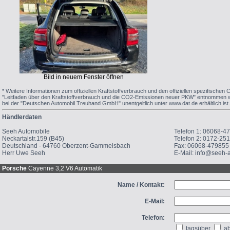
Bild in neuem Fenster öffnen
* Weitere Informationen zum offiziellen Kraftstoffverbrauch und den offiziellen spezifis
"Leitfaden über den Kraftstoffverbrauch und die CO2-Emissionen neuer PKW" entnommen we
bei der "Deutschen Automobil Treuhand GmbH" unentgeltlich unter www.dat.de erhältlich ist.
Händlerdaten
Seeh Automobile
Telefon 1: 06068-4
Neckartalstr.159 (B45)
Telefon 2: 0172-25
Deutschland - 64760 Oberzent-Gammelsbach
Fax: 06068-479855
Herr Uwe Seeh
E-Mail: info@seeh-
Porsche
Cayenne 3,2 V6 Automatik
Name / Kontakt:
E-Mail:
Telefon:
tagsüber
ab