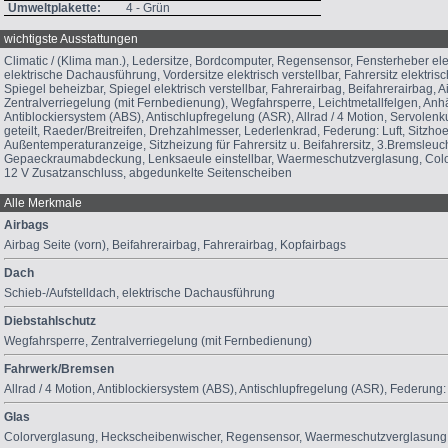
Umweltplakette:
4 - Grün
wichtigste Ausstattungen
Climatic / (Klima man.), Ledersitze, Bordcomputer, Regensensor, Fensterheber elek
elektrische Dachausführung, Vordersitze elektrisch verstellbar, Fahrersitz elektrisc
Spiegel beheizbar, Spiegel elektrisch verstellbar, Fahrerairbag, Beifahrerairbag, A
Zentralverriegelung (mit Fernbedienung), Wegfahrsperre, Leichtmetallfelgen, Anh
Antiblockiersystem (ABS), Antischlupfregelung (ASR), Allrad / 4 Motion, Servolen
geteilt, Raeder/Breitreifen, Drehzahlmesser, Lederlenkrad, Federung: Luft, Sitzhoe
Außentemperaturanzeige, Sitzheizung für Fahrersitz u. Beifahrersitz, 3.Bremsleucht
Gepaeckraumabdeckung, Lenksaeule einstellbar, Waermeschutzverglasung, Colo
12 V Zusatzanschluss, abgedunkelte Seitenscheiben
Alle Merkmale
Airbags
Airbag Seite (vorn)
,
Beifahrerairbag
,
Fahrerairbag
,
Kopfairbags
Dach
Schieb-/Aufstelldach
,
elektrische Dachausführung
Diebstahlschutz
Wegfahrsperre
,
Zentralverriegelung (mit Fernbedienung)
Fahrwerk/Bremsen
Allrad / 4 Motion
,
Antiblockiersystem (ABS)
,
Antischlupfregelung (ASR)
,
Federung: 
Glas
Colorverglasung
,
Heckscheibenwischer
,
Regensensor
,
Waermeschutzverglasung