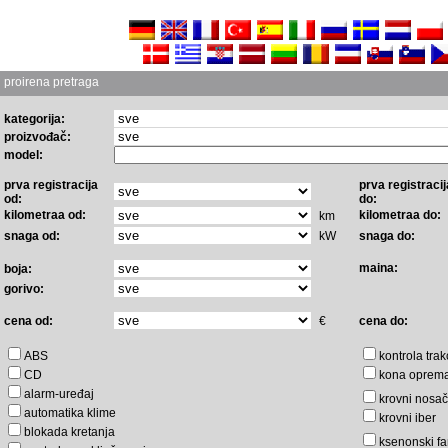
proirena pretraga
kategorija:
proizvođač:
model:
prva registracija
prva registracij
od:
do:
kilometraa od:
kilometraa do:
km
snaga od:
kW
snaga do:
maina:
boja:
gorivo:
cena od:
€
cena do:
ABS
kontrola trak
CD
kona oprem
alarm-uređaj
krovni nosač
automatika klime
krovni iber
blokada kretanja
ksenonski fa