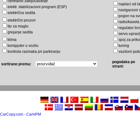
centralno zaključavanje
naplaci od l
elektr. stabilizacioni program (ESP)
navigacioni 
električna sedita
pogon na sv
električni prozori
radio/kaseta
far za maglu
regulator br
grejanje sedita
servo-upravl
klima
spoj za priko
kompjuter u vozilu
tuning
kontrola razmaka pri parkiranju
vazduni jast
pogodaka po
sortirano prema:
strani:
CarCopy.com - CarHPM