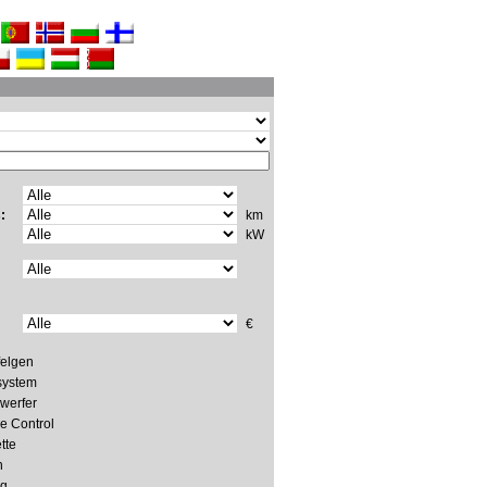
:
km
kW
€
felgen
system
werfer
e Control
tte
h
ng