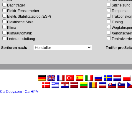
Dachträger
Sitzheizung
Elektr. Fensterheber
Tempomat
Elektr. Stabilitätsprog.(ESP)
Traktionskon
Elektrische Sitze
Tuning
Klima
Wegfahrsper
Klimaautomatik
Xenonschein
Lederausstattung
Zentralverri
Sortieren nach:
Treffer pro Seit
CarCopy.com - CarHPM