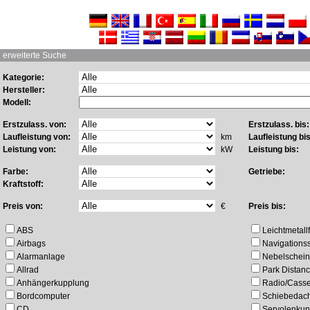
erweiterte Suche
Kategorie:
Hersteller:
Modell:
Erstzulass. von:
Erstzulass. bis:
Laufleistung von:
km
Laufleistung bis
Leistung von:
kW
Leistung bis:
Farbe:
Getriebe:
Kraftstoff:
Preis von:
€
Preis bis:
ABS
Leichtmetall
Airbags
Navigations
Alarmanlage
Nebelschein
Allrad
Park Distanc
Anhängerkupplung
Radio/Casse
Bordcomputer
Schiebedac
CD
Servolenku