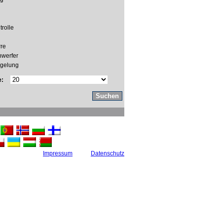
trolle
re
werfer
egelung
e:
Impressum
Datenschutz