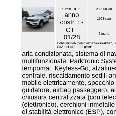
p. imm. : 01/21
230000 km
anno
1968 ccm
costr. : -
CT :
2.mano
01/28
Consumption (comb./urban/extra-urban): 4
Co2 emission: 124 g/km*
aria condizionata, sistema di na
multifunzionale, Parktronic Syst
tempomat, Keyless-Go, alzafinest
centrale, riscaldamento sedili an
mobile elettricamente, specchio
guidatore, airbag passeggero, air
chiusura centralizzata (con telec
(elettronico), cerchioni inmetal
di stabilità elettronico (ESP), con