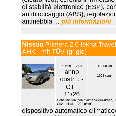
di stabilità elettronico (ESP), con
antibloccaggio (ABS), regolazione
antinebbia ...
più informazioni
Nissan
Primera 2.0 tekna Travel
AHK - mit TÜV (grigio)
p. imm. : 12/03
148000 km
anno
1998 ccm
costr. : -
CT :
-
11/26
Consumption (comb./urban/extra-urban): 9
Co2 emission: 220 g/km*
dispositivo automatico climatico/