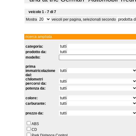
veicolo 1 - 7 di 7
Mostra
veicoli per pagina, selezionati secondo
ricerca ampliata
categoria:
prodotto da:
modello:
prima
immatricolazione
dal:
chilometri
percorsi da:
potenza da:
colore:
carburante:
prezzo da:
ABS
CD
Park Distance Control