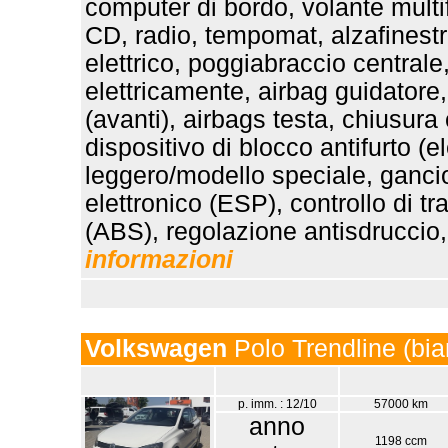
computer di bordo, volante mult
CD, radio, tempomat, alzafinestrin
elettrico, poggiabraccio central
elettricamente, airbag guidatore
(avanti), airbags testa, chiusura
dispositivo di blocco antifurto (e
leggero/modello speciale, gancio
elettronico (ESP), controllo di t
(ABS), regolazione antisdruccio, 
informazioni
Volkswagen
Polo Trendline (bia
p. imm. : 12/10
57000 km
anno
1198 ccm