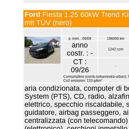
Ford
Fiesta 1.25 60kW Trend Kl
mit TÜV (nero)
p. imm. : 09/09
196000 km
anno
1242 ccm
costr. : -
CT :
-
09/26
Consumption (comb./urban/extra-urban): 5
Co2 emission: 133 g/km*
aria condizionata, computer di b
System (PTS), CD, radio, alzafines
elettrico, specchio riscaldabile,
guidatore, airbag passeggero, air
centralizzata (con telecomando) ,
(elettronico), cerchioni inmetal