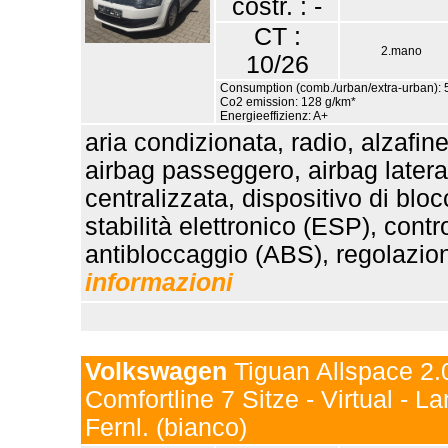
costr. : -
CT :
2.mano
10/26
Consumption (comb./urban/extra-urban): 5
Co2 emission: 128 g/km*
Energieeffizienz: A+
aria condizionata, radio, alzafine
airbag passeggero, airbag lateral
centralizzata, dispositivo di blo
stabilità elettronico (ESP), contr
antibloccaggio (ABS), regolazion
informazioni
Volkswagen
Tiguan Allspace 2.
Comfortline 7 Sitze - Virtual - La
Fernl. (bianco)