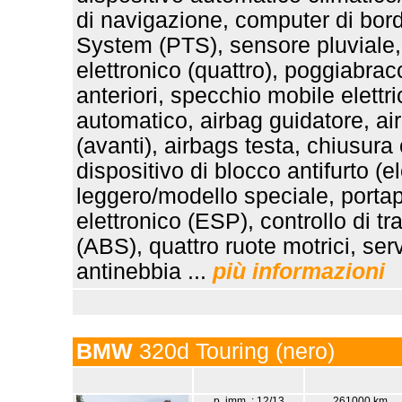
di navigazione, computer di bord
System (PTS), sensore pluviale, 
elettronico (quattro), poggiabrac
anteriori, specchio mobile elett
automatico, airbag guidatore, ai
(avanti), airbags testa, chiusura
dispositivo di blocco antifurto (e
leggero/modello speciale, portap
elettronico (ESP), controllo di t
(ABS), quattro ruote motrici, ser
antinebbia ...
più informazioni
BMW
320d Touring (nero)
p. imm. : 12/13
261000 km