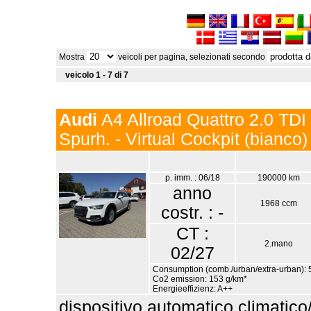
Mostra
veicoli per pagina, selezionati secondo
veicolo 1 - 7 di 7
Audi
A4 Allroad Quattro 2.0 TDI
Spurh. - Virtual Cockpit (bianco)
p. imm. : 06/18
190000 km
anno
1968 ccm
costr. : -
CT :
2.mano
02/27
Consumption (comb./urban/extra-urban): 5
Co2 emission: 153 g/km*
Energieeffizienz: A++
dispositivo automatico climatico