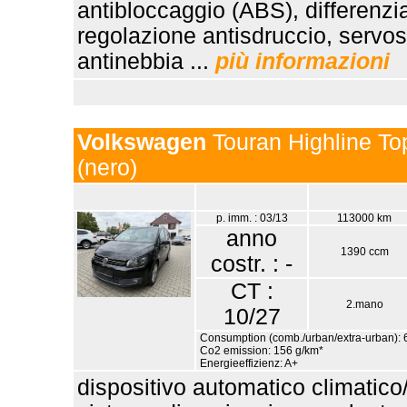
antibloccaggio (ABS), differenzi
regolazione antisdruccio, servoster
antinebbia ...
più informazioni
Volkswagen
Touran Highline Top
(nero)
p. imm. : 03/13
113000 km
anno
1390 ccm
costr. : -
CT :
2.mano
10/27
Consumption (comb./urban/extra-urban): 6
Co2 emission: 156 g/km*
Energieeffizienz: A+
dispositivo automatico climatico