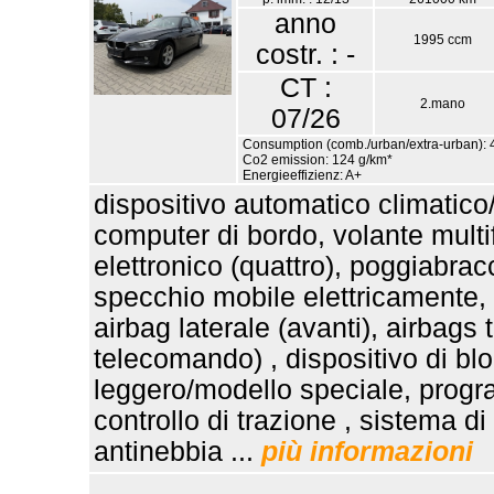
anno
1995 ccm
costr. : -
CT :
2.mano
07/26
Consumption (comb./urban/extra-urban): 4
Co2 emission: 124 g/km*
Energieeffizienz: A+
dispositivo automatico climatico/
computer di bordo, volante multif
elettronico (quattro), poggiabrac
specchio mobile elettricamente,
airbag laterale (avanti), airbags 
telecomando) , dispositivo di blo
leggero/modello speciale, progra
controllo di trazione , sistema d
antinebbia ...
più informazioni