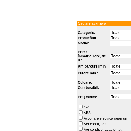
Căutare avansată
Categorie:
Producător:
Model:
Prima
înmatriculare, de
la:
Km parcurşi min.:
Putere min.:
Culoare:
Combustibil:
Preţ minim:
4x4
ABS
Acţionare electrică geamuri
Aer condiţionat
Aer condiţionat automat