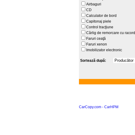
Airbaguri
CD
Calculator de bord
Capitonaj piele
Control tracţiune
Cârlig de remorcare cu racor
Faruri ceaţă
Faruri xenon
Imobilizator electronic
Sortează după:
CarCopy.com - CarHPM