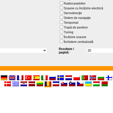
Radiocasetofon
Scaune cu încălzire electrică
Servodirecţie
Sistem de navigaţie
Tempomat
d
Trapă de pavilion
Tuning
Încălzire scaune
Închidere centralizată
Rezultate /
pagină: