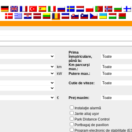
Prima
înmatriculare,
până la:
Km parcurşi
km
max.:
kW
Putere max.:
Cutie de viteze:
€
Preţ maxim:
Instalaţie alarmă
Jante aliaj uşor
Park Distance Control
Portbagaj de pavilion
Program electronic de stabilitate (E