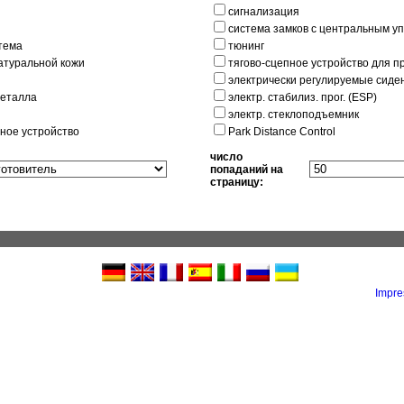
сигнализация
система замков с центральным у
тема
тюнинг
натуральной кожи
тягово-сцепное устройство для п
электрически регулируемые сиде
металла
электр. стабилиз. прог. (ESP)
электр. стеклоподъемник
ное устройство
Park Distance Control
число
попаданий на
страницу:
Impr