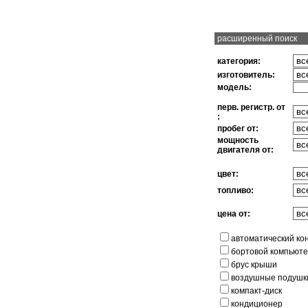
расширенный поиск
категория:
изготовитель:
модель:
перв. регистр. от
:
пробег от:
мощность
двигателя от:
цвет:
топливо:
цена от:
автоматический ко
бортовой компьют
брус крыши
воздушные подушк
компакт-диск
кондиционер