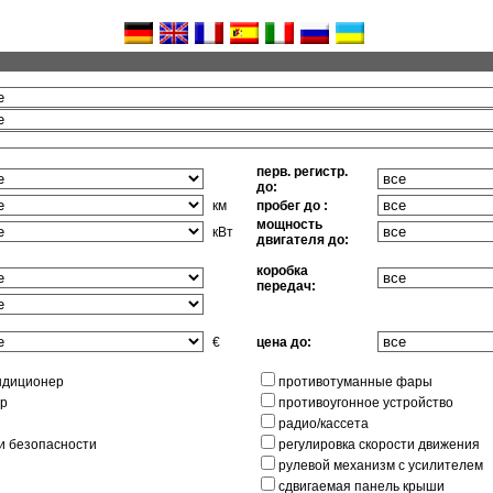
перв. регистр.
до:
км
пробег до :
мощность
кВт
двигателя до:
коробка
передач:
€
цена до:
ндиционер
противотуманные фары
ер
противоугонное устройство
радио/кассета
и безопасности
регулировка скорости движения
рулевой механизм с усилителем
сдвигаемая панель крыши