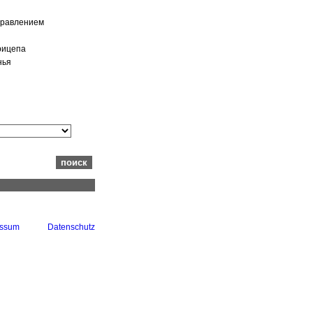
правлением
рицепа
нья
essum
Datenschutz