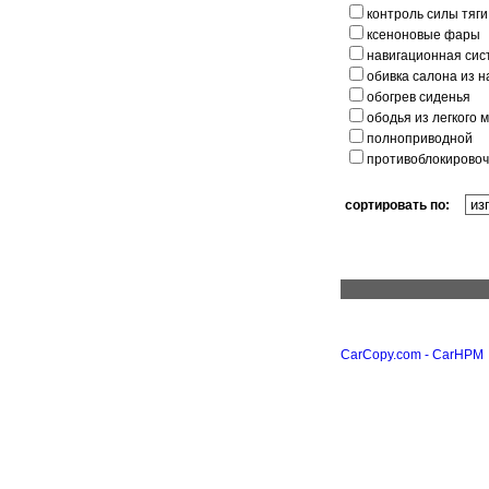
контроль силы тяги
ксеноновые фары
навигационная сис
обивка салона из 
обогрев сиденья
ободья из легкого 
полноприводной
противоблокировоч
сортировать по:
CarCopy.com - CarHPM