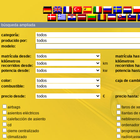
búsqueda ampliada
categoría:
producido por:
modelo:
matrícula desde:
matrícula has
kilómetros
kilómetros
km
recorridos desde:
recorridos ha
potencia desde:
kw
potencia hast
color:
caja de cambi
combustible:
precio desde:
€
precio hasta:
airbags
faros de x
asientos eléctricos
llantas de 
calefacción de asiento
neblineros
cd
ordenador
cierre centralizado
programa d
climatizado
radio/cass