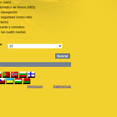
en cuero
tomático de frenos (ABS)
e navegación
 seguridad contra robo
 techo
izante o corredizo
n las cuatro ruedas
or
Impressum
Datenschutz