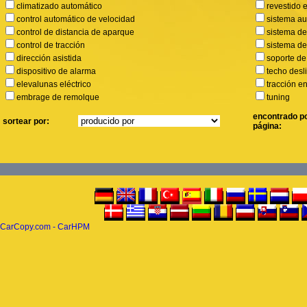
climatizado automático
revestido 
control automático de velocidad
sistema au
control de distancia de aparque
sistema d
control de tracción
sistema de
dirección asistida
soporte de
dispositivo de alarma
techo desl
elevalunas eléctrico
tracción e
embrage de remolque
tuning
encontrado p
sortear por:
página:
CarCopy.com - CarHPM