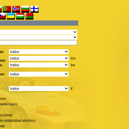
ta:
km
sta:
a:
kw
os:
€
enón
metal ligero
 a bordo
e estabilidad eléctrico
ette